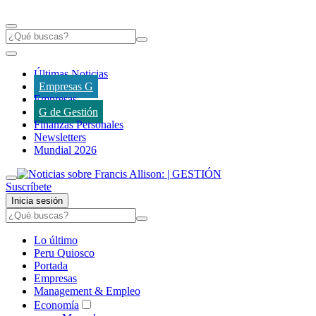
Últimas Noticias
Empresas G
Empresas
G de Gestión
Finanzas Personales
Newsletters
Mundial 2026
Suscríbete
Inicia sesión
Lo último
Peru Quiosco
Portada
Empresas
Management & Empleo
Economía