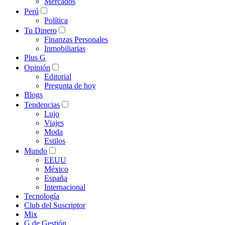
Mercados
Perú
Política
Tu Dinero
Finanzas Personales
Inmobiliarias
Plus G
Opinión
Editorial
Pregunta de hoy
Blogs
Tendencias
Lujo
Viajes
Moda
Estilos
Mundo
EEUU
México
España
Internacional
Tecnología
Club del Suscriptor
Mix
G de Gestión