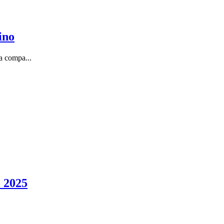
ino
a compa...
o 2025