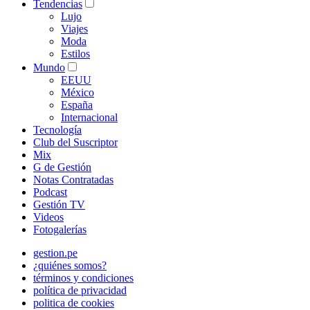
Tendencias
Lujo
Viajes
Moda
Estilos
Mundo
EEUU
México
España
Internacional
Tecnología
Club del Suscriptor
Mix
G de Gestión
Notas Contratadas
Podcast
Gestión TV
Videos
Fotogalerías
gestion.pe
¿quiénes somos?
términos y condiciones
política de privacidad
politica de cookies