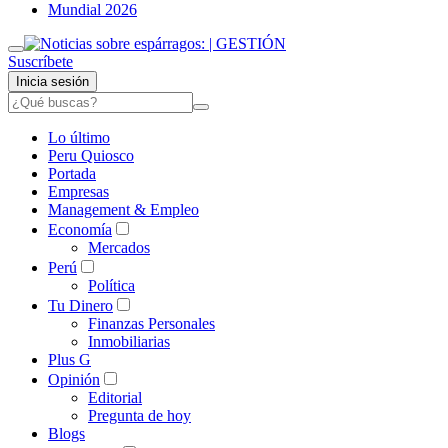
Mundial 2026
Suscríbete
Inicia sesión
Lo último
Peru Quiosco
Portada
Empresas
Management & Empleo
Economía
Mercados
Perú
Política
Tu Dinero
Finanzas Personales
Inmobiliarias
Plus G
Opinión
Editorial
Pregunta de hoy
Blogs