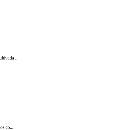
tivada ...
os co...