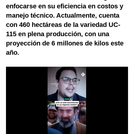
enfocarse en su eficiencia en costos y
Notas Contratadas
manejo técnico. Actualmente, cuenta
Podcast
con 460 hectáreas de la variedad UC-
Gestión TV
115 en plena producción, con una
proyección de 6 millones de kilos este
Videos
año.
Fotogalerías
gestion.pe
¿quiénes
Somos?
Términos
Y
Condiciones
Política
De
Privacidad