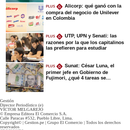
Alicorp: qué ganó con la
PLUS
G
compra del negocio de Unilever
en Colombia
UTP, UPN y Senati: las
PLUS
G
razones por la que los capitalinos
las prefieren para estudiar
Sunat: César Luna, el
PLUS
G
primer jefe en Gobierno de
Fujimori, ¿qué 4 tareas se
marcan urgentes?
Gestión
Director Periodístico (e)
VÍCTOR MELGAREJO
© Empresa Editora El Comercio S.A.
Calle Paracas #532, Pueblo Libre, Lima.
Copyright© | Gestion.pe | Grupo El Comercio | Todos los derechos
reservados