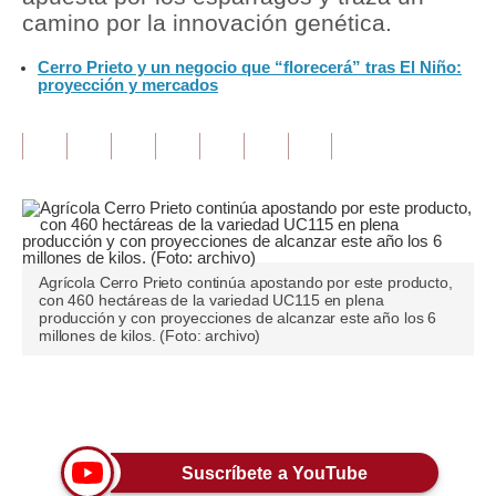
camino por la innovación genética.
Tu Dinero
Cerro Prieto y un negocio que “florecerá” tras El Niño:
proyección y mercados
Finanzas Personales
Inmobiliarias
Plus G
Opinión
Editorial
Agrícola Cerro Prieto continúa apostando por este producto,
con 460 hectáreas de la variedad UC115 en plena
Pregunta de hoy
producción y con proyecciones de alcanzar este año los 6
millones de kilos. (Foto: archivo)
Blogs
Tendencias
Únete a nuestro canal
Lujo
Suscríbete a YouTube
Viajes