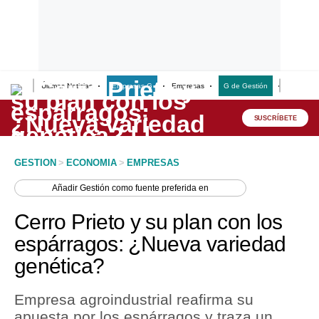
Últimas Noticias
Empresas G
Empresas
G de Gestión
Finanzas
Lo último
Peru Quiosco
SUSCRÍBETE
Portada
GESTION
>
ECONOMIA
>
EMPRESAS
Empresas
Añadir
Gestión
como fuente preferida en
Management & Empleo
Cerro Prieto y su plan con los
Economía
espárragos: ¿Nueva variedad
genética?
Mercados
Perú
Empresa agroindustrial reafirma su
apuesta por los espárragos y traza un
Política