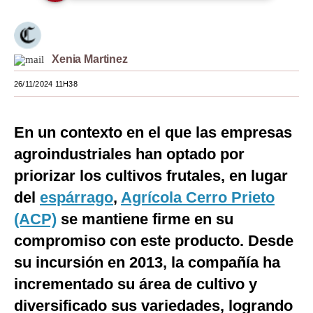
Moda
Estilos
Xenia Martinez
Mundo
26/11/2024 11H38
EEUU
En un contexto en el que las empresas
México
agroindustriales han optado por
España
priorizar los cultivos frutales, en lugar
Internacional
del
espárrago
,
Agrícola Cerro Prieto
(ACP)
Tecnología
se mantiene firme en su
compromiso con este producto. Desde
Club del Suscriptor
su incursión en 2013, la compañía ha
Mix
incrementado su área de cultivo y
G de Gestión
diversificado sus variedades, logrando