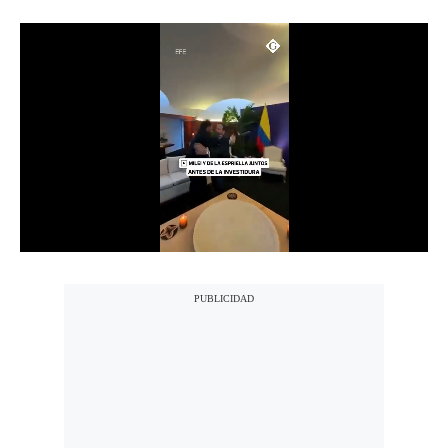
Notas Contratadas
Podcast
Gestión TV
Videos
Fotogalerías
gestion.pe
¿quiénes
Somos?
Términos
Y
Condiciones
Política
De
Privacidad