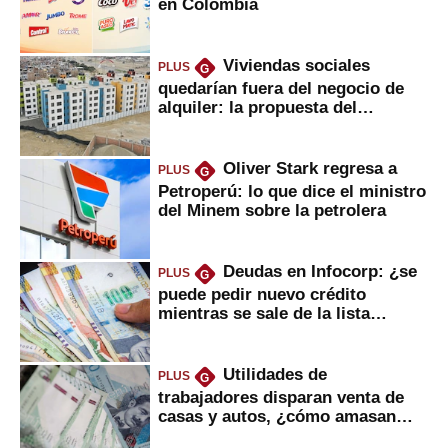
en Colombia
Viviendas sociales
PLUS
G
quedarían fuera del negocio de
alquiler: la propuesta del
gobierno
Oliver Stark regresa a
PLUS
G
Petroperú: lo que dice el ministro
del Minem sobre la petrolera
Deudas en Infocorp: ¿se
PLUS
G
puede pedir nuevo crédito
mientras se sale de la lista
negra?
Utilidades de
PLUS
G
trabajadores disparan venta de
casas y autos, ¿cómo amasan
tanta liquidez?