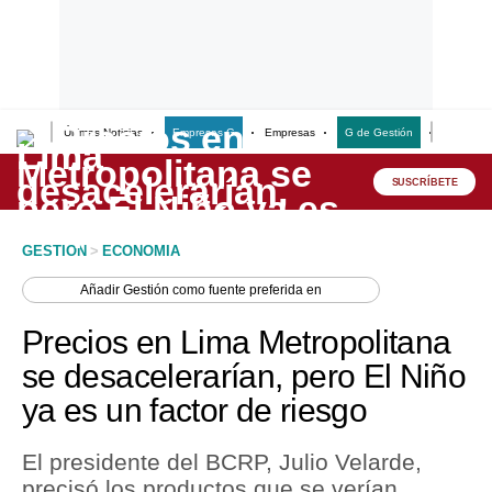
Últimas Noticias
Empresas G
Empresas
G de Gestión
Finanzas
Lo último
Peru Quiosco
SUSCRÍBETE
Portada
GESTION
>
ECONOMIA
Empresas
Añadir
Gestión
como fuente preferida en
Management & Empleo
Precios en Lima Metropolitana
Economía
se desacelerarían, pero El Niño
ya es un factor de riesgo
Mercados
Perú
El presidente del BCRP, Julio Velarde,
precisó los productos que se verían
Política