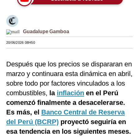
Moda
Estilos
Guadalupe Gamboa
Mundo
20/06/2026 08H50
EEUU
México
Después que los precios se dispararan en
España
marzo y continuara esta dinámica en abril,
sobre todo por factores vinculados a los
Internacional
combustibles,
la
inflación
en el Perú
Tecnología
comenzó finalmente a desacelerarse.
Club del Suscriptor
Es más, el
Banco Central de Reserva
del Perú (BCRP)
proyectó seguiría en
Mix
esa tendencia en los siguientes meses.
G de Gestión