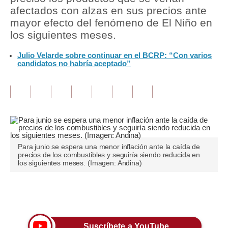
afectados con alzas en sus precios ante
Tu Dinero
mayor efecto del fenómeno de El Niño en
los siguientes meses.
Finanzas Personales
Julio Velarde sobre continuar en el BCRP: “Con varios
Inmobiliarias
candidatos no habría aceptado”
Plus G
Opinión
Editorial
Pregunta de hoy
Para junio se espera una menor inflación ante la caída de
precios de los combustibles y seguiría siendo reducida en
Blogs
los siguientes meses. (Imagen: Andina)
Tendencias
Únete a nuestro canal
Lujo
Viajes
Suscríbete a YouTube