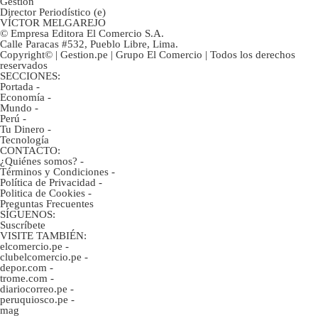
Gestión
Director Periodístico (e)
VÍCTOR MELGAREJO
© Empresa Editora El Comercio S.A.
Calle Paracas #532, Pueblo Libre, Lima.
Copyright© | Gestion.pe | Grupo El Comercio | Todos los derechos
reservados
SECCIONES:
Portada
-
Economía
-
Mundo
-
Perú
-
Tu Dinero
-
Tecnología
CONTACTO:
¿Quiénes somos?
-
Términos y Condiciones
-
Política de Privacidad
-
Politica de Cookies
-
Preguntas Frecuentes
SÍGUENOS:
Suscríbete
VISITE TAMBIÉN:
elcomercio.pe
-
clubelcomercio.pe
-
depor.com
-
trome.com
-
diariocorreo.pe
-
peruquiosco.pe
-
mag