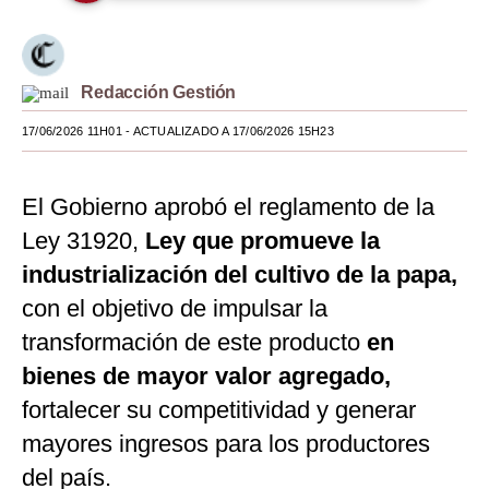
Moda
Estilos
Redacción Gestión
Mundo
17/06/2026 11H01
- ACTUALIZADO A 17/06/2026 15H23
EEUU
El Gobierno aprobó el reglamento de la
México
Ley 31920,
Ley que promueve la
España
industrialización del cultivo de la papa,
Internacional
con el objetivo de impulsar la
transformación de este producto
Tecnología
en
bienes de mayor valor agregado,
Club del Suscriptor
fortalecer su competitividad y generar
Mix
mayores ingresos para los productores
G de Gestión
del país.