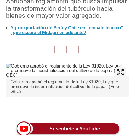
Aprueban reglamento que busca impulsar
la transformación del tubérculo hacia
Tu Dinero
bienes de mayor valor agregado.
Finanzas Personales
Agroexportación de Perú y Chile en “empate técnico”:
¿qué espera el Midagri en adelante?
Inmobiliarias
Plus G
Opinión
Editorial
Gobierno aprobó el reglamento de la Ley 31920, Ley que
Pregunta de hoy
promueve la industrialización del cultivo de la papa . (Foto:
GEC)
Blogs
Tendencias
Únete a nuestro canal
Lujo
Suscríbete a YouTube
Viajes