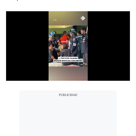
Notas Contratadas
Podcast
Gestión TV
Videos
Fotogalerías
gestion.pe
¿quiénes
Somos?
Términos
Y
Condiciones
Política
De
Privacidad