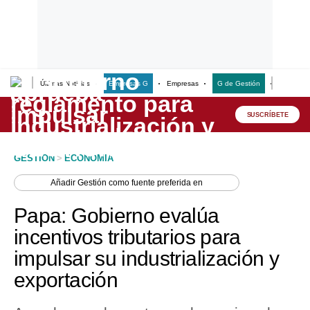
Últimas Noticias
Empresas G
Empresas
G de Gestión
Finanzas
Lo último
Peru Quiosco
SUSCRÍBETE
Portada
GESTION
>
ECONOMIA
Empresas
Añadir
Gestión
como fuente preferida en
Management & Empleo
Papa: Gobierno evalúa
Economía
incentivos tributarios para
impulsar su industrialización y
Mercados
exportación
Perú
Política