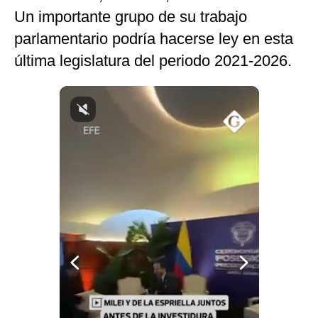
Un importante grupo de su trabajo
Notas Contratadas
parlamentario podría hacerse ley en esta
Podcast
última legislatura del periodo 2021-2026.
Gestión TV
Videos
Fotogalerías
gestion.pe
¿quiénes
Somos?
Términos
Y
Condiciones
Política
De
Privacidad