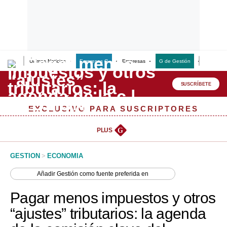
Últimas Noticias
Empresas G
Empresas
G de Gestión
Finanzas
Lo último
Peru Quiosco
SUSCRÍBETE
Portada
EXCLUSIVO PARA SUSCRIPTORES
Empresas
PLUS
G
Management & Empleo
GESTION
>
ECONOMIA
Economía
Añadir
Gestión
como fuente preferida en
Mercados
Pagar menos impuestos y otros
Perú
“ajustes” tributarios: la agenda
Política