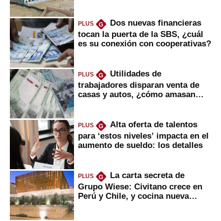
gobierno
Dos nuevas financieras
PLUS
G
tocan la puerta de la SBS, ¿cuál
es su conexión con cooperativas?
Utilidades de
PLUS
G
trabajadores disparan venta de
casas y autos, ¿cómo amasan
tanta liquidez?
Alta oferta de talentos
PLUS
G
para ‘estos niveles’ impacta en el
aumento de sueldo: los detalles
La carta secreta de
PLUS
G
Grupo Wiese: Civitano crece en
Perú y Chile, y cocina nueva
marca