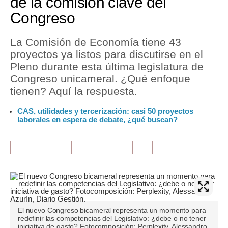
de la comisión clave del
Congreso
Tu Dinero
Finanzas Personales
La Comisión de Economía tiene 43
proyectos ya listos para discutirse en el
Inmobiliarias
Pleno durante esta última legislatura de
Congreso unicameral. ¿Qué enfoque
Plus G
tienen? Aquí la respuesta.
Opinión
CAS, utilidades y tercerización: casi 50 proyectos
laborales en espera de debate, ¿qué buscan?
Editorial
Pregunta de hoy
Blogs
Tendencias
Lujo
El nuevo Congreso bicameral representa un momento para
redefinir las competencias del Legislativo: ¿debe o no tener
Viajes
iniciativa de gasto? Fotocomposición: Perplexity, Alessandro