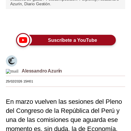
Azurín, Diario Gestión.
Moda
Estilos
Únete a nuestro canal
Mundo
Suscríbete a YouTube
EEUU
México
España
Alessandro Azurín
Internacional
25/02/2026 15H01
Tecnología
En marzo vuelven las sesiones del Pleno
Club del Suscriptor
del Congreso de la República del Perú y
Mix
una de las comisiones que aguarda ese
G de Gestión
momento es, sin duda, la de Economía.