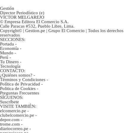
Gestión
Director Periodístico (e)
VÍCTOR MELGAREJO
© Empresa Editora El Comercio S.A.
Calle Paracas #532, Pueblo Libre, Lima.
Copyright© | Gestion.pe | Grupo El Comercio | Todos los derechos
reservados
SECCIONES:
Portada
-
Economía
-
Mundo
-
Perú
-
Tu Dinero
-
Tecnología
CONTACTO:
¿Quiénes somos?
-
Términos y Condiciones
-
Política de Privacidad
-
Politica de Cookies
-
Preguntas Frecuentes
SÍGUENOS:
Suscríbete
VISITE TAMBIÉN:
elcomercio.pe
-
clubelcomercio.pe
-
depor.com
-
trome.com
-
diariocorreo.pe
-
peruquiosco.pe
-