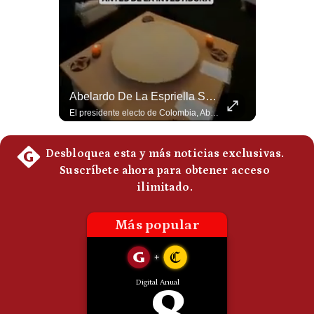
Politica
De
Cookies
Preguntas
Frecuentes
¿Turquía Ya No Confía En Que La OTAN La Defenderá? | Gestión Mundo
Abelardo De La Espriella Se Reúne Con Javier Milei En Cali | Gestión Mundo
Guido Larson, analista internacional plantea un escenario muy fuerte: Turquía estaría buscando nuevas garantías militares porque teme que la OTAN no responda si Israel llegara a atacarla. Luego aparece un elemento decisivo en el nuevo pacto regional: Pakistán es una potencia nuclear. 🚀 ¿Quieres entender el mundo sin ruido? Únete a nuestra comunidad y forma parte del cambio. #GestiónNewsroomLive #NoticiasGlobales #AnálisisGeopolítico #EconomíaMundial #IA #Geopolítica #LatinosEnUSA #NoticiasEnEspañol 👉 Suscríbete y activa la campana para no perderte nuestro análisis diario. 🌎 Síguenos en nuestras redes sociales: 📌 Web oficial: https://gestion.pe/mundo/ 📌 LinkedIn: http://bit.ly/3HYIET0 📌 X (Twitter): http://bit.ly/4noZtX9 📌 TikTok: http://bit.ly/4evB6TO
El presidente electo de Colombia, Abelardo de la Espriella, sostuvo una reunión bilateral en Cali con el mandatario argentino Javier Milei. El encuentro se dio pocas horas antes de la ceremonia de investidura presidencial para el periodo 2026-2030, marcando el inicio de una nueva alianza estratégica regional. #DeLaEspriella #JavierMilei #Colombia #Argentina #PoliticaLatina #Shorts 👉 Suscríbete y activa la campana para no perderte nuestro análisis diario. 🌎 Síguenos en nuestras redes sociales: 📌 Web oficial: https://gestion.pe/mundo/ 📌 LinkedIn: http://bit.ly/3HYIET0 📌 X (Twitter): http://bit.ly/4noZtX9 📌 TikTok: http://bit.ly/4evB6TO