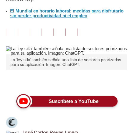
El Mundial en horario laboral: medidas para disfrutarlo
Tu Dinero
sin perder productividad ni el empleo
Finanzas Personales
Inmobiliarias
Plus G
Opinión
La 'ley silla' también señala una lista de sectores priorizados
para su aplicación. Imagen: ChatGPT.
Editorial
Pregunta de hoy
Únete a nuestro canal
Blogs
Suscríbete a YouTube
Tendencias
Lujo
Viajes
José Carlos Reyes Leyva