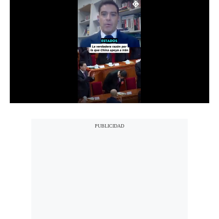
Notas Contratadas
Podcast
Gestión TV
Videos
Fotogalerías
gestion.pe
¿quiénes
Somos?
Términos
Y
Condiciones
Política
De
Privacidad