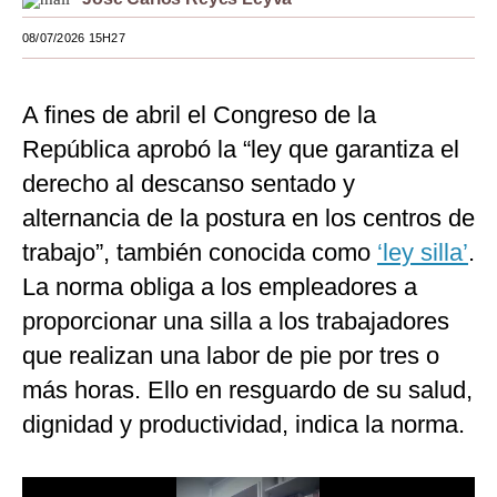
Moda
08/07/2026 15H27
Estilos
A fines de abril el Congreso de la
Mundo
República aprobó la “ley que garantiza el
EEUU
derecho al descanso sentado y
México
alternancia de la postura en los centros de
trabajo”, también conocida como
‘ley silla’
.
España
La norma obliga a los empleadores a
Internacional
proporcionar una silla a los trabajadores
Tecnología
que realizan una labor de pie por tres o
más horas. Ello en resguardo de su salud,
Club del Suscriptor
dignidad y productividad, indica la norma.
Mix
G de Gestión