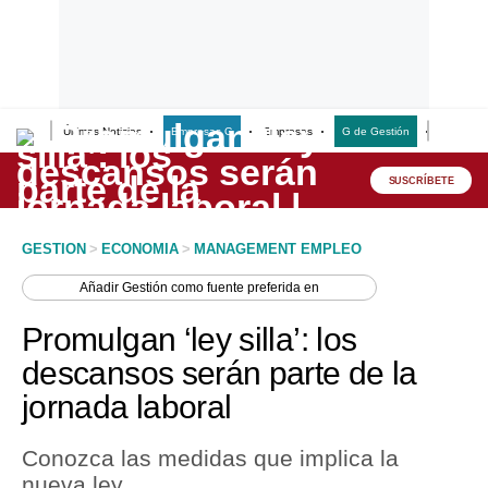
Últimas Noticias
Empresas G
Empresas
G de Gestión
Finanzas
Lo último
Peru Quiosco
SUSCRÍBETE
Portada
GESTION
>
ECONOMIA
>
MANAGEMENT EMPLEO
Empresas
Añadir
Gestión
como fuente preferida en
Management & Empleo
Promulgan ‘ley silla’: los
Economía
descansos serán parte de la
jornada laboral
Mercados
Perú
Conozca las medidas que implica la
nueva ley.
Política