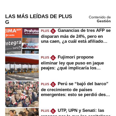
LAS MÁS LEÍDAS DE PLUS
Contenido de
G
Gestión
Ganancias de tres AFP se
PLUS
G
disparan más de 24%, pero en
una caen, ¿a cuál está afiliado
usted?
Fujimori propone
PLUS
G
eliminar ley que puso en jaque
peajes: ¿qué implicaría los
usuarios?
Perú se “bajó del barco”
PLUS
G
de crecimiento de países
emergentes: esto se perdió desde
2022
UTP, UPN y Senati: las
PLUS
G