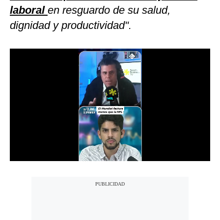
laboral
en resguardo de su salud,
Notas Contratadas
dignidad y productividad".
Podcast
Gestión TV
Videos
Fotogalerías
gestion.pe
¿quiénes
Somos?
Términos
Y
Condiciones
Política
De
Privacidad