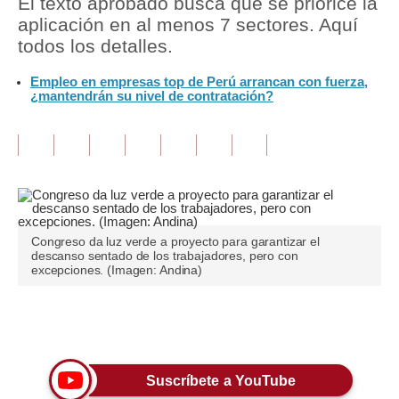
El texto aprobado busca que se priorice la
aplicación en al menos 7 sectores. Aquí
Tu Dinero
todos los detalles.
Finanzas Personales
Empleo en empresas top de Perú arrancan con fuerza,
¿mantendrán su nivel de contratación?
Inmobiliarias
Plus G
Opinión
Editorial
Congreso da luz verde a proyecto para garantizar el
Pregunta de hoy
descanso sentado de los trabajadores, pero con
excepciones. (Imagen: Andina)
Blogs
Tendencias
Únete a nuestro canal
Lujo
Suscríbete a YouTube
Viajes