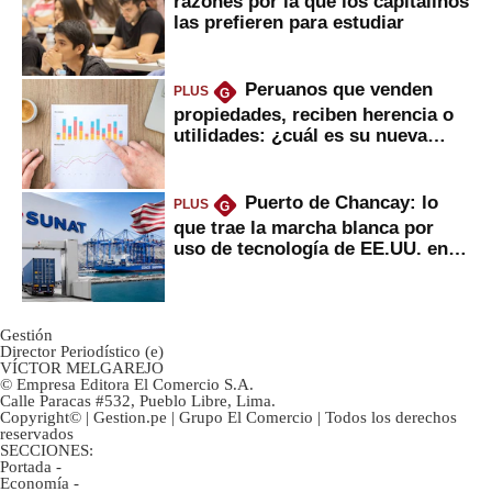
razones por la que los capitalinos
las prefieren para estudiar
Peruanos que venden
PLUS
G
propiedades, reciben herencia o
utilidades: ¿cuál es su nueva
inversión clave?
Puerto de Chancay: lo
PLUS
G
que trae la marcha blanca por
uso de tecnología de EE.UU. en
mercancías
Gestión
Director Periodístico (e)
VÍCTOR MELGAREJO
© Empresa Editora El Comercio S.A.
Calle Paracas #532, Pueblo Libre, Lima.
Copyright© | Gestion.pe | Grupo El Comercio | Todos los derechos
reservados
SECCIONES:
Portada
-
Economía
-