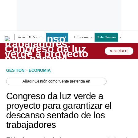
Últimas Noticias
Empresas G
Empresas
G de Gestión
Finanzas
Lo último
Peru Quiosco
SUSCRÍBETE
Portada
GESTION
>
ECONOMIA
Empresas
Añadir
Gestión
como fuente preferida en
Management & Empleo
Congreso da luz verde a
Economía
proyecto para garantizar el
descanso sentado de los
Mercados
trabajadores
Perú
Política