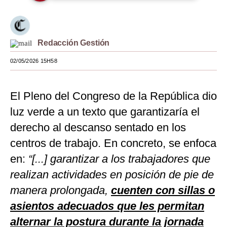
Moda
Estilos
Redacción Gestión
Mundo
02/05/2026 15H58
EEUU
El Pleno del Congreso de la República dio
México
luz verde a un texto que garantizaría el
España
derecho al descanso sentado en los
Internacional
centros de trabajo. En concreto, se enfoca
en:
Tecnología
“[...] garantizar a los trabajadores que
realizan actividades en posición de pie de
Club del Suscriptor
manera prolongada,
cuenten con sillas o
Mix
asientos adecuados que les permitan
G de Gestión
alternar la postura durante la jornada