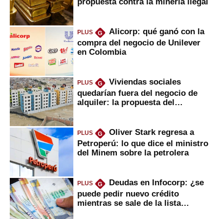
propuesta contra la minería ilegal
Alicorp: qué ganó con la
PLUS
G
compra del negocio de Unilever
en Colombia
Viviendas sociales
PLUS
G
quedarían fuera del negocio de
alquiler: la propuesta del
gobierno
Oliver Stark regresa a
PLUS
G
Petroperú: lo que dice el ministro
del Minem sobre la petrolera
Deudas en Infocorp: ¿se
PLUS
G
puede pedir nuevo crédito
mientras se sale de la lista
negra?