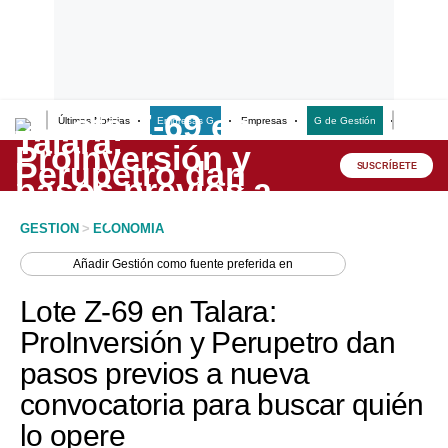
Últimas Noticias
Empresas G
Empresas
G de Gestión
Finanzas
Lo último
Peru Quiosco
SUSCRÍBETE
Portada
GESTION
>
ECONOMIA
Empresas
Añadir
Gestión
como fuente preferida en
Management & Empleo
Lote Z-69 en Talara:
Economía
ProInversión y Perupetro dan
pasos previos a nueva
Mercados
convocatoria para buscar quién
Perú
lo opere
Política