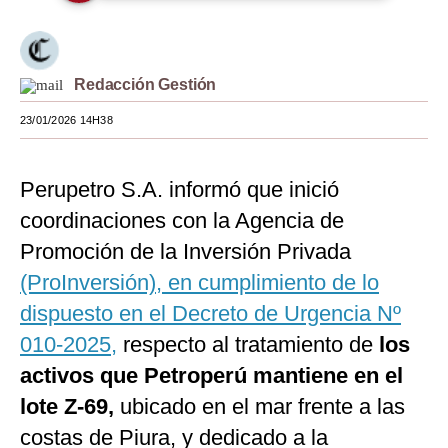
Moda
Estilos
Redacción Gestión
Mundo
23/01/2026 14H38
EEUU
Perupetro S.A. informó que inició
México
coordinaciones con la Agencia de
España
Promoción de la Inversión Privada
Internacional
(ProInversión), en cumplimiento de lo
dispuesto en el Decreto de Urgencia Nº
Tecnología
010‑2025,
respecto al tratamiento de
los
Club del Suscriptor
activos que Petroperú mantiene en el
Mix
lote Z-69,
ubicado en el mar frente a las
G de Gestión
costas de Piura, y dedicado a la