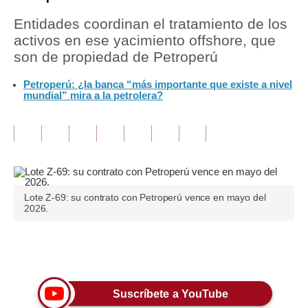
Entidades coordinan el tratamiento de los
Tu Dinero
activos en ese yacimiento offshore, que
Finanzas Personales
son de propiedad de Petroperú
Inmobiliarias
Petroperú: ¿la banca “más importante que existe a nivel
mundial” mira a la petrolera?
Plus G
Opinión
Editorial
Pregunta de hoy
Lote Z-69: su contrato con Petroperú vence en mayo del
2026.
Blogs
Tendencias
Únete a nuestro canal
Lujo
Suscríbete a YouTube
Viajes