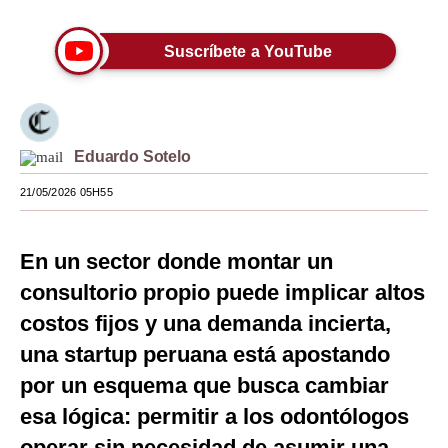
Moda
Suscríbete a YouTube
Estilos
Mundo
EEUU
Eduardo Sotelo
México
21/05/2026 05H55
España
En un sector donde montar un
Internacional
consultorio propio puede implicar altos
Tecnología
costos fijos y una demanda incierta,
Club del Suscriptor
una startup peruana está apostando
por un esquema que busca cambiar
Mix
esa lógica: permitir a los odontólogos
G de Gestión
operar sin necesidad de asumir una