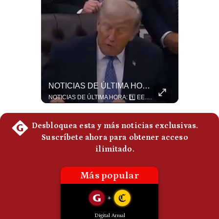
Politica
De
Cookies
Preguntas
Frecuentes
¿Se ROMPEN Las Relaciones Entre Brasil Y Argentina? | Gestión Mundo
NOTICIAS DE ÚLTIMA HORA: EE.UU. Se Queda Sin Misiles En Medio Oriente
Brasil pidió formalmente que Argentina retire a su embajador tras los cruces verbales entre Javier Milei y Lula da Silva. La crisis bilateral alcanza su punto más crítico en años. #PoliticaLatinoamericana #CrisisDiplomatica #MileiVsLula #BuenosAires #NoticiasDeHoy #Shorts 👉 Suscríbete y activa la campana para no perderte nuestro análisis diario. 🌎 Síguenos en nuestras redes sociales: 📌 Web oficial: https://gestion.pe/mundo/ 📌 LinkedIn: http://bit.ly/3HYIET0 📌 X (Twitter): http://bit.ly/4noZtX9 📌 TikTok: http://bit.ly/4evB6TO
NOTICIAS DE ÚLTIMA HORA: 1️⃣ EE.UU.: Habría gastado casi el 80% de sus misiles más avanzados (THAAD), un factor clave en las decisiones de Donald Trump frente a Irán. 2️⃣ Argentina y Brasil: Tensión diplomática escala; Brasil solicita el regreso del embajador argentino tras fuertes declaraciones de Javier Milei. 3️⃣ México: Asesinan al influencer César Gastélum a balazos durante una transmisión en vivo en Culiacán, Sinaloa. 4️⃣ Alemania: Ataque con dron explosivo obliga a suspender el aeropuerto de Leipzig, punto logístico clave de la OTAN para enviar material a Ucrania. ¿Qué noticia te parece la más impactante del día? ¡Te leo en los comentarios! 👇 #EEUU #JavierMilei #CesarGastelum #Alemania #Noticias #UltimaHora #NoticiasDelDia 🚀 ¿Quieres entender el mundo sin ruido? Únete a nuestra comunidad y forma parte del cambio. #GestiónNewsroomLive #NoticiasGlobales #AnálisisGeopolítico #EconomíaMundial #IA #Geopolítica #LatinosEnUSA #NoticiasEnEspañol 👉 Suscríbete y activa la campana para no perderte nuestro análisis diario. 🌎 Síguenos en nuestras redes sociales: 📌 Web oficial: https://gestion.pe/mundo/ 📌 LinkedIn: http://bit.ly/3HYIET0 📌 X (Twitter): http://bit.ly/4noZtX9 📌 TikTok: http://bit.ly/4evB6TO