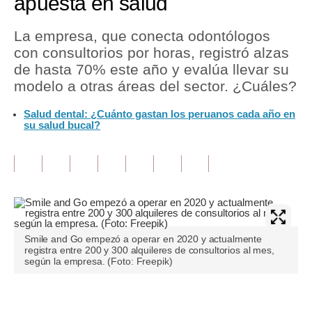
apuesta en salud
Tu Dinero
La empresa, que conecta odontólogos
con consultorios por horas, registró alzas
Finanzas Personales
de hasta 70% este año y evalúa llevar su
Inmobiliarias
modelo a otras áreas del sector. ¿Cuáles?
Plus G
Salud dental: ¿Cuánto gastan los peruanos cada año en
su salud bucal?
Opinión
Editorial
Pregunta de hoy
Blogs
Smile and Go empezó a operar en 2020 y actualmente
Tendencias
registra entre 200 y 300 alquileres de consultorios al mes,
según la empresa. (Foto: Freepik)
Lujo
Viajes
Únete a nuestro canal