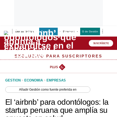
Últimas Noticias
Empresas G
Empresas
G de Gestión
Finanzas
Lo último
Peru Quiosco
SUSCRÍBETE
Portada
EXCLUSIVO PARA SUSCRIPTORES
Empresas
PLUS
G
Management & Empleo
GESTION
>
ECONOMIA
>
EMPRESAS
Economía
Añadir
Gestión
como fuente preferida en
Mercados
El ‘airbnb’ para odontólogos: la
Perú
startup peruana que amplía su
Política