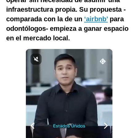
Notas Contratadas
infraestructura propia. Su propuesta -
comparada con la de un
‘airbnb’
para
Podcast
odontólogos- empieza a ganar espacio
Gestión TV
en el mercado local.
Videos
Fotogalerías
gestion.pe
¿quiénes
Somos?
Términos
Y
Condiciones
Política
De
Privacidad