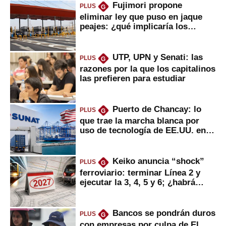
Fujimori propone
PLUS
G
eliminar ley que puso en jaque
peajes: ¿qué implicaría los
usuarios?
UTP, UPN y Senati: las
PLUS
G
razones por la que los capitalinos
las prefieren para estudiar
Puerto de Chancay: lo
PLUS
G
que trae la marcha blanca por
uso de tecnología de EE.UU. en
mercancías
Keiko anuncia “shock”
PLUS
G
ferroviario: terminar Línea 2 y
ejecutar la 3, 4, 5 y 6; ¿habrá
avances?
Bancos se pondrán duros
PLUS
G
con empresas por culpa de El