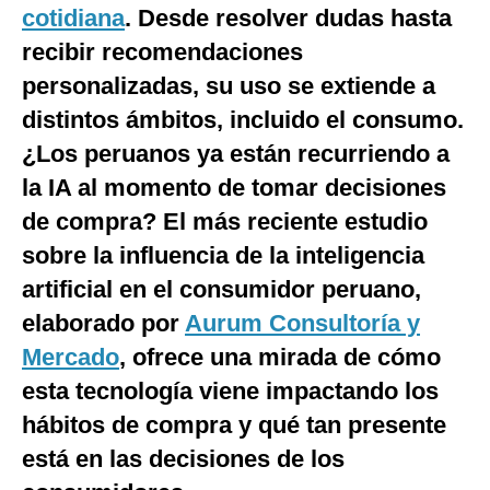
cotidiana
. Desde resolver dudas hasta
Notas Contratadas
recibir recomendaciones
Podcast
personalizadas, su uso se extiende a
Gestión TV
distintos ámbitos, incluido el consumo.
¿Los peruanos ya están recurriendo a
Videos
la IA al momento de tomar decisiones
Fotogalerías
de compra? El más reciente estudio
sobre la influencia de la inteligencia
artificial en el consumidor peruano,
gestion.pe
elaborado por
Aurum Consultoría y
¿quiénes
Somos?
Mercado
, ofrece una mirada de cómo
Términos
esta tecnología viene impactando los
Y
Condiciones
hábitos de compra y qué tan presente
Política
está en las decisiones de los
De
Privacidad