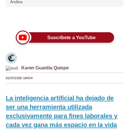
Andina
Moda
Estilos
Únete a nuestro canal
Mundo
Suscríbete a YouTube
EEUU
México
España
Karen Guardia Quispe
Internacional
01/07/2026 10H34
Tecnología
La inteligencia artificial ha dejado de
Club del Suscriptor
ser una herramienta utilizada
Mix
exclusivamente para fines laborales y
cada vez gana más espacio en la vida
G de Gestión