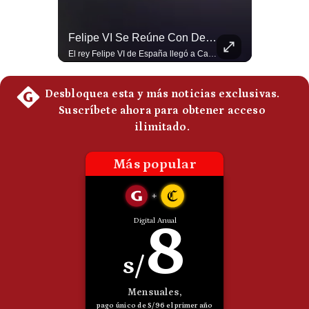
Tragedia En Tailandia: Joven De 14 Años Ataca A Su Familia Y Colegio | Gestión Mundo
Felipe VI Se Reúne Con De La Espriella Antes De La Investidura | Gestión Mundo
Un adolescente de 14 años mató a sus abuelos y luego atacó su colegio de secundaria en Tailandia, dejando cinco fallecidos adicionales y más de 30 heridos antes de quitarse la vida. Según las autoridades y el primer ministro Anutin Charnvirakul, el hecho habría sido motivado por estrés académico extremo. El suceso reabre el debate sobre la alta posesión de armas de fuego en el país asiático. #Tailandia #Noticias #UltimaHora #NoticiasInternacionales #Shorts 👉 Suscríbete y activa la campana para no perderte nuestro análisis diario. 🌎 Síguenos en nuestras redes sociales: 📌 Web oficial: https://gestion.pe/mundo/ 📌 LinkedIn: http://bit.ly/3HYIET0 📌 X (Twitter): http://bit.ly/4noZtX9 📌 TikTok: http://bit.ly/4evB6TO
El rey Felipe VI de España llegó a Cali para reunirse con el presidente electo de Colombia, Abelardo de la Espriella, horas antes de su histórica investidura presidencial. Un encuentro clave que refuerza las relaciones diplomáticas y bilaterales entre ambas naciones antes de la ceremonia oficial. ¿Qué opinas sobre el papel diplomático de España en la política latinoamericana? #FelipeVI #DeLaEspriella #Colombia #Espana #PoliticaInternacional #Shorts 👉 Suscríbete y activa la campana para no perderte nuestro análisis diario. 🌎 Síguenos en nuestras redes sociales: 📌 Web oficial: https://gestion.pe/mundo/ 📌 LinkedIn: http://bit.ly/3HYIET0 📌 X (Twitter): http://bit.ly/4noZtX9 📌 TikTok: http://bit.ly/4evB6TO