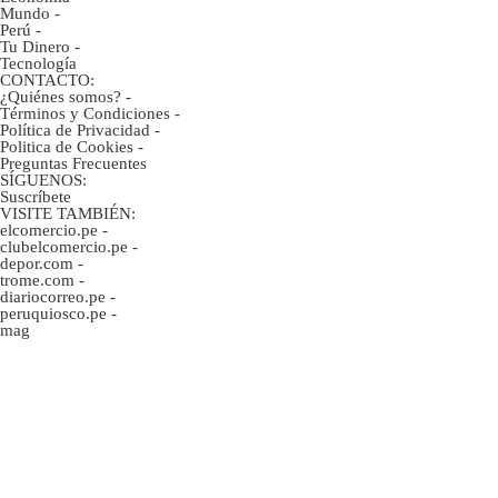
Mundo
-
Perú
-
Tu Dinero
-
Tecnología
CONTACTO:
¿Quiénes somos?
-
Términos y Condiciones
-
Política de Privacidad
-
Politica de Cookies
-
Preguntas Frecuentes
SÍGUENOS:
Suscríbete
VISITE TAMBIÉN:
elcomercio.pe
-
clubelcomercio.pe
-
depor.com
-
trome.com
-
diariocorreo.pe
-
peruquiosco.pe
-
mag