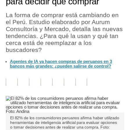
para decidir qué comprar
Tu Dinero
La forma de comprar está cambiando en
el Perú. Estudio elaborado por Aurum
Finanzas Personales
Consultoría y Mercado, detalla las nuevas
Inmobiliarias
tendencias. ¿Para qué la usan y qué tan
cerca está de reemplazar a los
Plus G
buscadores?
Opinión
Agentes de IA ya hacen compras de peruanos en 3
bancos más grandes: ¿pueden salirse de control?
Editorial
Pregunta de hoy
Blogs
Tendencias
Lujo
El 82% de los consumidores peruanos afirma haber utilizado
herramientas de inteligencia artificial para evaluar opciones
Viajes
o tomar decisiones antes de realizar una compra. Foto: