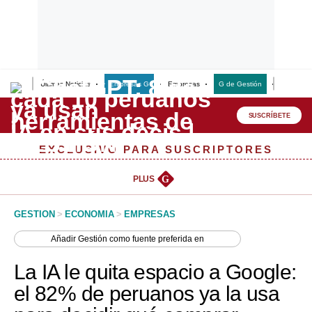
Últimas Noticias
Empresas G
Empresas
G de Gestión
Finanzas
Lo último
Peru Quiosco
SUSCRÍBETE
Portada
EXCLUSIVO PARA SUSCRIPTORES
Empresas
PLUS
G
Management & Empleo
GESTION
>
ECONOMIA
>
EMPRESAS
Economía
Añadir
Gestión
como fuente preferida en
Mercados
La IA le quita espacio a Google:
Perú
el 82% de peruanos ya la usa
Política