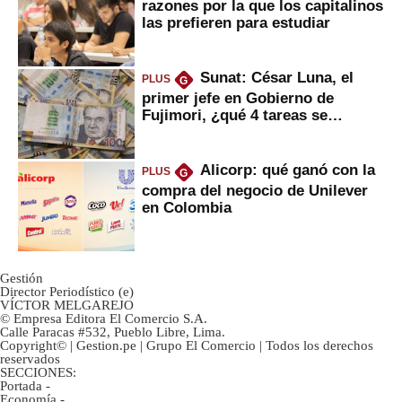
razones por la que los capitalinos
las prefieren para estudiar
Sunat: César Luna, el
PLUS
G
primer jefe en Gobierno de
Fujimori, ¿qué 4 tareas se
marcan urgentes?
Alicorp: qué ganó con la
PLUS
G
compra del negocio de Unilever
en Colombia
Gestión
Director Periodístico (e)
VÍCTOR MELGAREJO
© Empresa Editora El Comercio S.A.
Calle Paracas #532, Pueblo Libre, Lima.
Copyright© | Gestion.pe | Grupo El Comercio | Todos los derechos
reservados
SECCIONES:
Portada
-
Economía
-