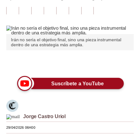
Tu Dinero
Finanzas Personales
Inmobiliarias
Irán no sería el objetivo final, sino una pieza instrumental
dentro de una estrategia más amplia.
Plus G
Opinión
Únete a nuestro canal
Editorial
Suscríbete a YouTube
Pregunta de hoy
Blogs
Tendencias
Jorge Castro Uriol
Lujo
29/04/2026 06H00
Viajes