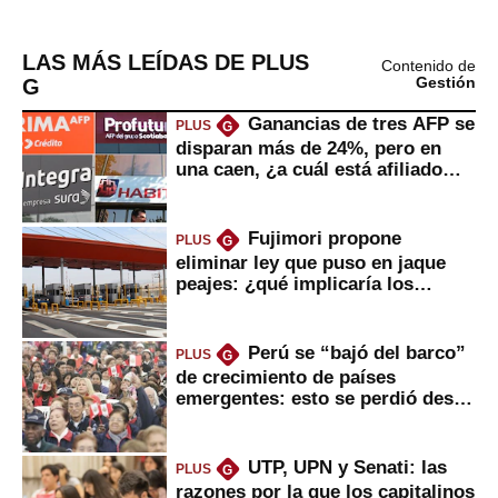
LAS MÁS LEÍDAS DE PLUS
Contenido de
G
Gestión
Ganancias de tres AFP se
PLUS
G
disparan más de 24%, pero en
una caen, ¿a cuál está afiliado
usted?
Fujimori propone
PLUS
G
eliminar ley que puso en jaque
peajes: ¿qué implicaría los
usuarios?
Perú se “bajó del barco”
PLUS
G
de crecimiento de países
emergentes: esto se perdió desde
2022
UTP, UPN y Senati: las
PLUS
G
razones por la que los capitalinos