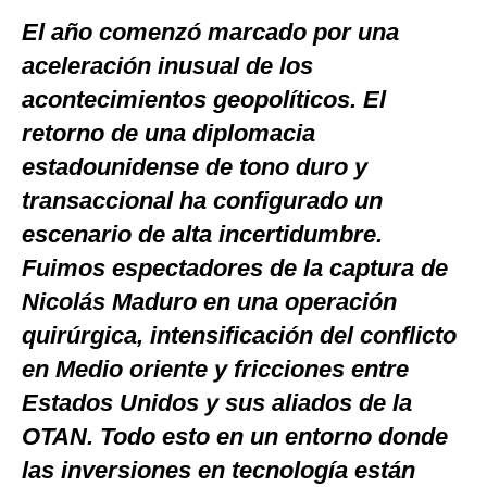
El año comenzó marcado por una
Moda
aceleración inusual de los
Estilos
acontecimientos geopolíticos. El
Mundo
retorno de una diplomacia
estadounidense de tono duro y
EEUU
transaccional ha configurado un
México
escenario de alta incertidumbre.
España
Fuimos espectadores de la captura de
Internacional
Nicolás Maduro en una operación
quirúrgica, intensificación del conflicto
Tecnología
en Medio oriente y fricciones entre
Club del Suscriptor
Estados Unidos y sus aliados de la
Mix
OTAN. Todo esto en un entorno donde
las inversiones en tecnología están
G de Gestión