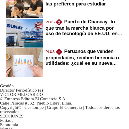
las prefieren para estudiar
Puerto de Chancay: lo
PLUS
G
que trae la marcha blanca por
uso de tecnología de EE.UU. en
mercancías
Peruanos que venden
PLUS
G
propiedades, reciben herencia o
utilidades: ¿cuál es su nueva
inversión clave?
Gestión
Director Periodístico (e)
VÍCTOR MELGAREJO
© Empresa Editora El Comercio S.A.
Calle Paracas #532, Pueblo Libre, Lima.
Copyright© | Gestion.pe | Grupo El Comercio | Todos los derechos
reservados
SECCIONES:
Portada
-
Economía
-