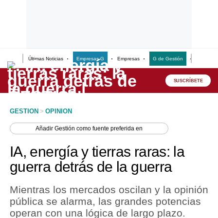
Últimas Noticias
Empresas G
Empresas
G de Gestión
Finanzas
Lo último
Peru Quiosco
SUSCRÍBETE
Portada
GESTION
>
OPINION
Empresas
Añadir
Gestión
como fuente preferida en
Management & Empleo
IA, energía y tierras raras: la
Economía
guerra detrás de la guerra
Mercados
Mientras los mercados oscilan y la opinión
Perú
pública se alarma, las grandes potencias
operan con una lógica de largo plazo.
Política