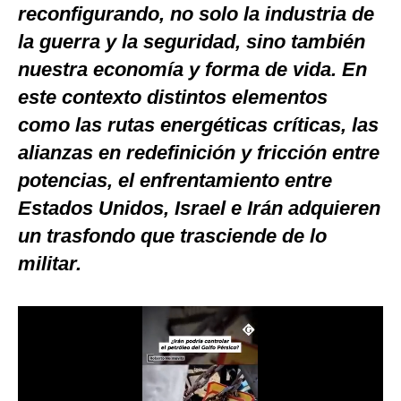
reconfigurando, no solo la industria de
Notas Contratadas
la guerra y la seguridad, sino también
Podcast
nuestra economía y forma de vida. En
Gestión TV
este contexto distintos elementos
como las rutas energéticas críticas, las
Videos
alianzas en redefinición y fricción entre
Fotogalerías
potencias, el enfrentamiento entre
Estados Unidos, Israel e Irán adquieren
un trasfondo que trasciende de lo
gestion.pe
militar.
¿quiénes
Somos?
Términos
Y
Condiciones
Política
De
Privacidad