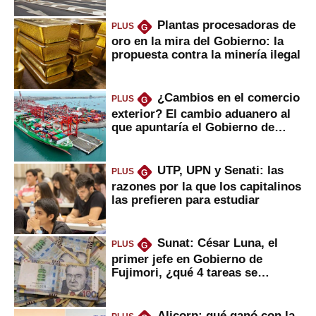
Plantas procesadoras de
PLUS
G
oro en la mira del Gobierno: la
propuesta contra la minería ilegal
¿Cambios en el comercio
PLUS
G
exterior? El cambio aduanero al
que apuntaría el Gobierno de
Fujimori
UTP, UPN y Senati: las
PLUS
G
razones por la que los capitalinos
las prefieren para estudiar
Sunat: César Luna, el
PLUS
G
primer jefe en Gobierno de
Fujimori, ¿qué 4 tareas se
marcan urgentes?
Alicorp: qué ganó con la