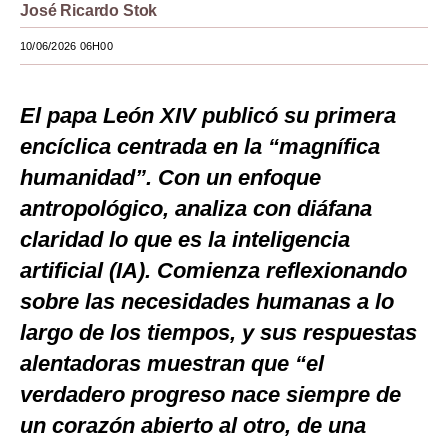
José Ricardo Stok
Moda
10/06/2026 06H00
Estilos
Mundo
El papa León XIV publicó su primera
encíclica centrada en la “magnífica
EEUU
humanidad”. Con un enfoque
México
antropológico, analiza con diáfana
España
claridad lo que es la inteligencia
artificial (IA). Comienza reflexionando
Internacional
sobre las necesidades humanas a lo
Tecnología
largo de los tiempos, y sus respuestas
Club del Suscriptor
alentadoras muestran que “el
Mix
verdadero progreso nace siempre de
un corazón abierto al otro, de una
G de Gestión