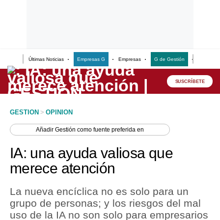
Últimas Noticias
Empresas G
Empresas
G de Gestión
Finanzas
Lo último
Peru Quiosco
SUSCRÍBETE
Portada
GESTION
>
OPINION
Empresas
Añadir
Gestión
como fuente preferida en
Management & Empleo
IA: una ayuda valiosa que
Economía
merece atención
Mercados
La nueva encíclica no es solo para un
Perú
grupo de personas; y los riesgos del mal
uso de la IA no son solo para empresarios
Política