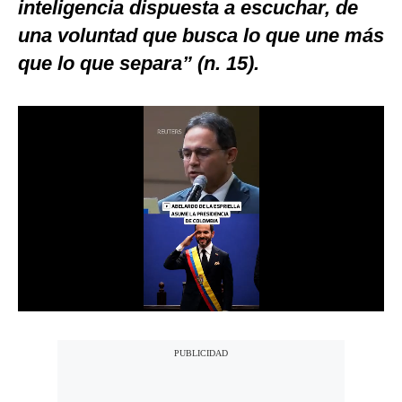
inteligencia dispuesta a escuchar, de
Notas Contratadas
una voluntad que busca lo que une más
Podcast
que lo que separa” (n. 15).
Gestión TV
Videos
Fotogalerías
gestion.pe
¿quiénes
Somos?
Términos
Y
Condiciones
Política
De
Privacidad