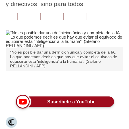
y directivos, sino para todos.
Tu Dinero
Finanzas Personales
Inmobiliarias
Plus G
“No es posible dar una definición única y completa de la IA.
Opinión
Lo que podemos decir es que hay que evitar el equívoco de
equiparar esta ‘inteligencia’ a la humana”. (Stefano
RELLANDINI / AFP)
Editorial
Pregunta de hoy
Únete a nuestro canal
Blogs
Suscríbete a YouTube
Tendencias
Lujo
Viajes