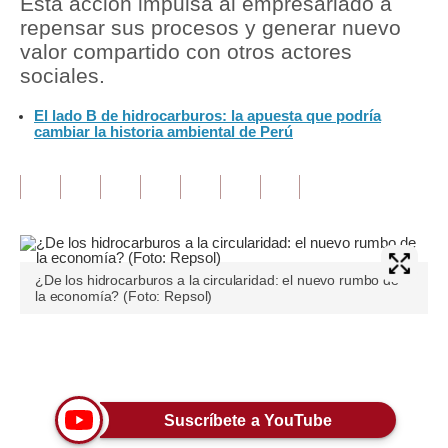
Esta acción impulsa al empresariado a
repensar sus procesos y generar nuevo
Tu Dinero
valor compartido con otros actores
sociales.
Finanzas Personales
El lado B de hidrocarburos: la apuesta que podría
Inmobiliarias
cambiar la historia ambiental de Perú
Plus G
Opinión
Editorial
Pregunta de hoy
¿De los hidrocarburos a la circularidad: el nuevo rumbo de
la economía? (Foto: Repsol)
Blogs
Tendencias
Únete a nuestro canal
Lujo
Suscríbete a YouTube
Viajes