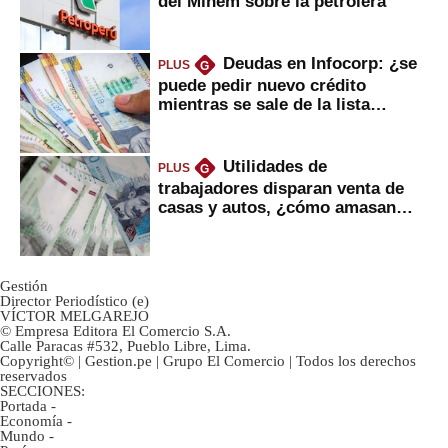
del Minem sobre la petrolera
Deudas en Infocorp: ¿se
PLUS
G
puede pedir nuevo crédito
mientras se sale de la lista
negra?
Utilidades de
PLUS
G
trabajadores disparan venta de
casas y autos, ¿cómo amasan
tanta liquidez?
Gestión
Director Periodístico (e)
VÍCTOR MELGAREJO
© Empresa Editora El Comercio S.A.
Calle Paracas #532, Pueblo Libre, Lima.
Copyright© | Gestion.pe | Grupo El Comercio | Todos los derechos
reservados
SECCIONES:
Portada
-
Economía
-
Mundo
-