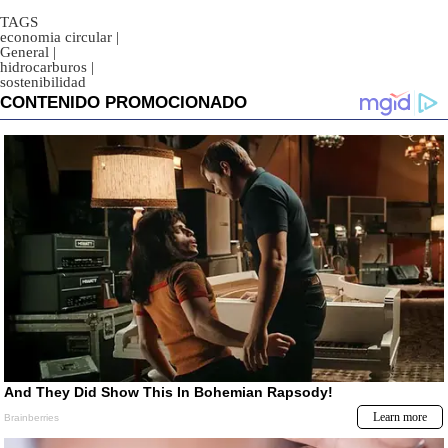
TAGS
economia circular
|
General
|
hidrocarburos
|
sostenibilidad