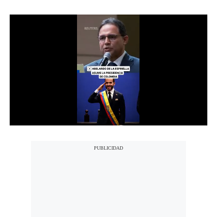
Notas Contratadas
Podcast
Gestión TV
Videos
Fotogalerías
gestion.pe
¿quiénes
Somos?
Términos
Y
Condiciones
Política
De
Privacidad