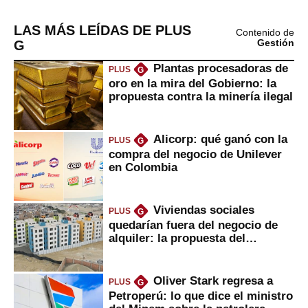
LAS MÁS LEÍDAS DE PLUS
Contenido de
G
Gestión
Plantas procesadoras de
PLUS
G
oro en la mira del Gobierno: la
propuesta contra la minería ilegal
Alicorp: qué ganó con la
PLUS
G
compra del negocio de Unilever
en Colombia
Viviendas sociales
PLUS
G
quedarían fuera del negocio de
alquiler: la propuesta del
gobierno
Oliver Stark regresa a
PLUS
G
Petroperú: lo que dice el ministro