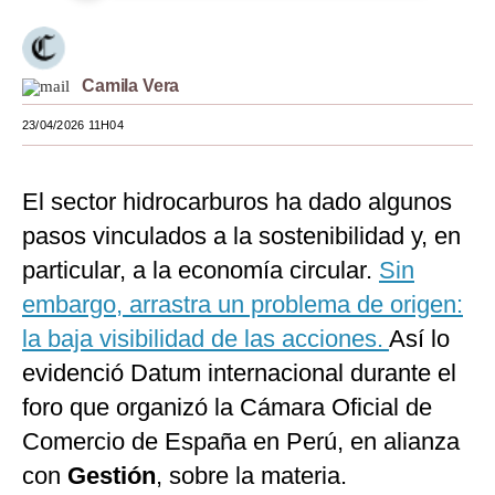
Moda
Estilos
Camila Vera
Mundo
23/04/2026 11H04
EEUU
El sector hidrocarburos ha dado algunos
México
pasos vinculados a la sostenibilidad y, en
España
particular, a la economía circular.
Sin
Internacional
embargo, arrastra un problema de origen:
la baja visibilidad de las acciones.
Así lo
Tecnología
evidenció Datum internacional durante el
Club del Suscriptor
foro que organizó la Cámara Oficial de
Mix
Comercio de España en Perú, en alianza
con
Gestión
, sobre la materia.
G de Gestión