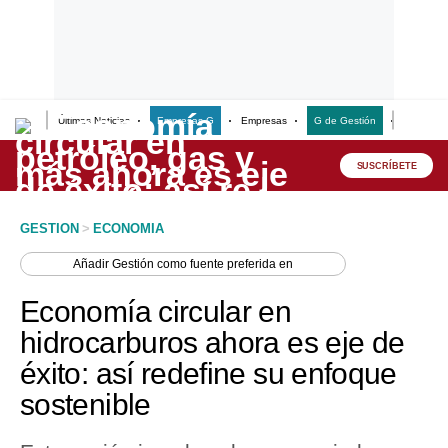
Últimas Noticias
Empresas G
Empresas
G de Gestión
Finanzas
Lo último
Peru Quiosco
SUSCRÍBETE
Portada
GESTION
>
ECONOMIA
Empresas
Añadir
Gestión
como fuente preferida en
Management & Empleo
Economía circular en
Economía
hidrocarburos ahora es eje de
éxito: así redefine su enfoque
Mercados
sostenible
Perú
Política