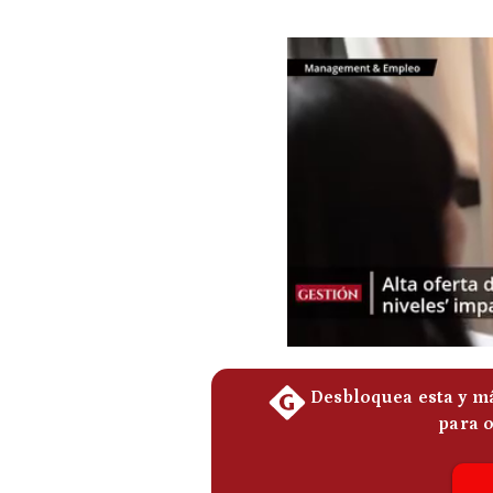
Podcast
Gestión TV
Videos
Fotogalerías
gestion.pe
¿quiénes
Somos?
Términos
Y
Condiciones
Política
De
Privacidad
Politica