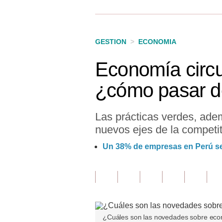
Finanzas Personales
Inmobiliarias
GESTION
>
ECONOMIA
Plus G
Economía circul
Opinión
¿cómo pasar de
Editorial
Pregunta de hoy
Las prácticas verdes, ade
nuevos ejes de la competit
Blogs
Un 38% de empresas en Perú se
Tendencias
Lujo
Viajes
Moda
¿Cuáles son las novedades sobre econo