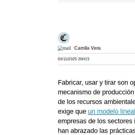
Estilos
Únete a nuestro canal
Mundo
EEUU
México
Camila Vera
España
03/11/2025 20H15
Internacional
Tecnología
Fabricar, usar y tirar son
Club del Suscriptor
mecanismo de producción d
de los recursos ambiental
Mix
exige que
un modelo lineal
G de Gestión
empresas de los sectores i
Notas Contratadas
han abrazado las práctica