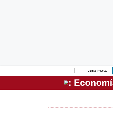
Lo último
Peru Quiosco
Portada
Empresas
Management & Empleo
Economía
Últimas Noticias
Mercados
Perú
Política
Tu Dinero