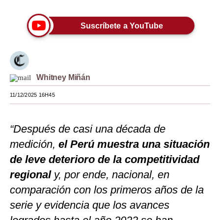
Moda
Suscríbete a YouTube
Estilos
Mundo
EEUU
Whitney Miñán
México
11/12/2025 16H45
España
“Después de casi una década de
Internacional
medición,
el Perú muestra una situación
Tecnología
de leve deterioro de la competitividad
Club del Suscriptor
regional
y, por ende, nacional, en
comparación con los primeros años de la
Mix
serie y evidencia que los avances
G de Gestión