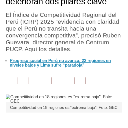
deterioran dos pilares clave
Tu Dinero
El Índice de Competitividad Regional del
Perú (ICRP) 2025 “evidencia con claridad
Finanzas Personales
que el Perú no transita hacia una
Inmobiliarias
convergencia competitiva”, precisó Ruben
Guevara, director general de Centrum
Plus G
PUCP. Aquí los detalles.
Opinión
Progreso social en Perú no avanza: 22 regiones en
niveles bajos y Lima sufre “paradoja”
Editorial
Pregunta de hoy
Blogs
Tendencias
Competitividad en 18 regiones es “extrema baja”. Foto: GEC
Lujo
Viajes
Únete a nuestro canal