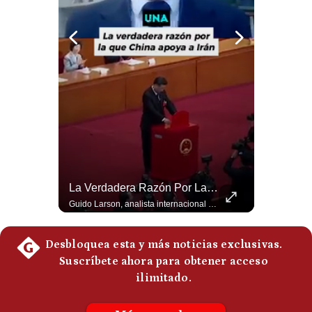
Politica
De
Cookies
Preguntas
Frecuentes
Abelardo De La Espriella Juramenta Como Nuevo Presidente | Gestión Mundo
La Verdadera Razón Por La Que China Apoya A Irán | Gestión Mundo
Momento histórico en Colombia: Abelardo de la Espriella prestó juramento y recibió la banda presidencial en la Arena USC de Cali, convirtiéndose oficialmente en el nuevo Presidente de la República para el periodo 2026-2030. Por primera vez en la historia reciente del país, la investidura presidencial se celebró fuera de Bogotá. ¿Qué opinas del inicio de este nuevo mandato constitucional? #DeLaEspriella #Colombia #PosesionPresidencial #Cali #Shorts 👉 Suscríbete y activa la campana para no perderte nuestro análisis diario. 🌎 Síguenos en nuestras redes sociales: 📌 Web oficial: https://gestion.pe/mundo/ 📌 LinkedIn: http://bit.ly/3HYIET0 📌 X (Twitter): http://bit.ly/4noZtX9 📌 TikTok: http://bit.ly/4evB6TO
Guido Larson, analista internacional explica que la guerra no puede entenderse únicamente como un enfrentamiento entre Estados Unidos e Irán, sino también dentro de la competencia global entre Washington y Pekín. El analista sostiene que China mantiene su relación petrolera con Irán y que le interesa que Estados Unidos consuma recursos y pierda influencia. 🚀 ¿Quieres entender el mundo sin ruido? Únete a nuestra comunidad y forma parte del cambio. #GestiónNewsroomLive #NoticiasGlobales #AnálisisGeopolítico #EconomíaMundial #IA #Geopolítica #LatinosEnUSA #NoticiasEnEspañol 👉 Suscríbete y activa la campana para no perderte nuestro análisis diario. 🌎 Síguenos en nuestras redes sociales: 📌 Web oficial: https://gestion.pe/mundo/ 📌 LinkedIn: http://bit.ly/3HYIET0 📌 X (Twitter): http://bit.ly/4noZtX9 📌 TikTok: http://bit.ly/4evB6TO