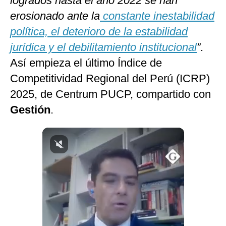
logrados hasta el año 2022 se han
Notas Contratadas
erosionado ante la
constante inestabilidad
política, el deterioro de la estabilidad
Podcast
jurídica y el debilitamiento institucional
”
.
Gestión TV
Así empieza el último Índice de
Videos
Competitividad Regional del Perú (ICRP)
Fotogalerías
2025, de Centrum PUCP, compartido con
Gestión
.
gestion.pe
¿quiénes
Somos?
Términos
Y
Condiciones
Política
De
Privacidad