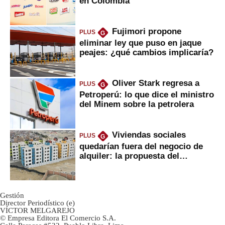
en Colombia
Fujimori propone
PLUS
G
eliminar ley que puso en jaque
peajes: ¿qué cambios implicaría?
Oliver Stark regresa a
PLUS
G
Petroperú: lo que dice el ministro
del Minem sobre la petrolera
Viviendas sociales
PLUS
G
quedarían fuera del negocio de
alquiler: la propuesta del
gobierno
Gestión
Director Periodístico (e)
VÍCTOR MELGAREJO
© Empresa Editora El Comercio S.A.