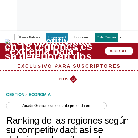
Últimas Noticias
Empresas G
Empresas
G de Gestión
Finanzas
Lo último
Peru Quiosco
SUSCRÍBETE
Portada
EXCLUSIVO PARA SUSCRIPTORES
Empresas
PLUS
G
Management & Empleo
GESTION
>
ECONOMIA
Economía
Añadir
Gestión
como fuente preferida en
Mercados
Ranking de las regiones según
Perú
su competitividad: así se
Política