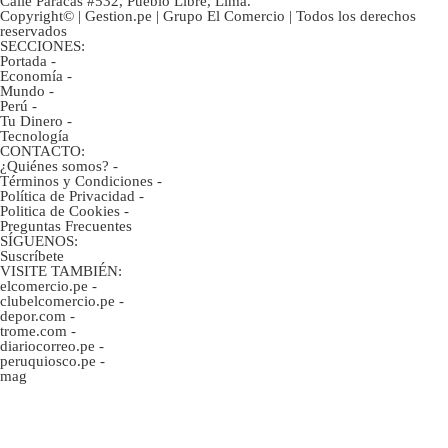
Calle Paracas #532, Pueblo Libre, Lima.
Copyright© | Gestion.pe | Grupo El Comercio | Todos los derechos
reservados
SECCIONES:
Portada
-
Economía
-
Mundo
-
Perú
-
Tu Dinero
-
Tecnología
CONTACTO:
¿Quiénes somos?
-
Términos y Condiciones
-
Política de Privacidad
-
Politica de Cookies
-
Preguntas Frecuentes
SÍGUENOS:
Suscríbete
VISITE TAMBIÉN:
elcomercio.pe
-
clubelcomercio.pe
-
depor.com
-
trome.com
-
diariocorreo.pe
-
peruquiosco.pe
-
mag