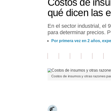
Costos de insu
Finanzas Personales
qué dicen las 
Inmobiliarias
En el sector industrial, e
Plus G
para determinar precios. 
Opinión
Por primera vez en 2 años, exp
Editorial
Pregunta de hoy
Blogs
Costos de insumos y otras razones para
Tendencias
Lujo
Únete a nuestro canal
Viajes
Moda