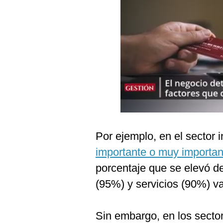
Podcast
Gestión TV
Videos
Fotogalerías
gestion.pe
¿quiénes
Por ejemplo, en el sector i
Somos?
importante o muy important
Términos
Y
porcentaje que se elevó 
Condiciones
(95%) y servicios (90%) v
Política
De
Privacidad
Sin embargo, en los sector
Politica