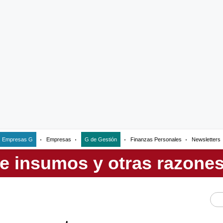
Empresas G
Empresas
G de Gestión
Finanzas Personales
Newsletters