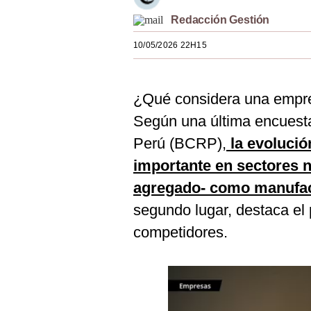
Estilos
Redacción Gestión
Mundo
10/05/2026 22H15
EEUU
¿Qué considera una empre
México
Según una última encuest
España
Perú (BCRP),
la evolució
Internacional
importante en sectores n
Tecnología
agregado- como manufact
segundo lugar, destaca el 
Club del Suscriptor
competidores.
Mix
G de Gestión
Notas Contratadas