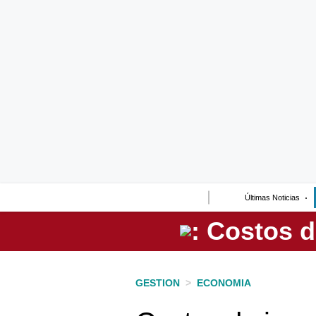
Lo último
Peru Quiosco
Portada
Empresas
Management & Empleo
Economía
Últimas Noticias
Mercados
Perú
Política
GESTION
>
ECONOMIA
Tu Dinero