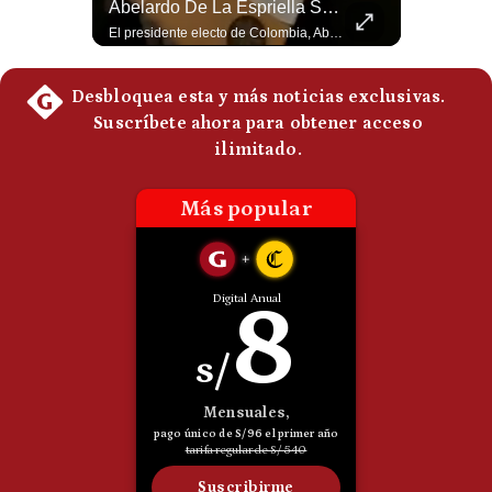
¿Irán Se Está Convirtiendo En Un Régimen Militar? | #radar24
Abelardo De La Espriella Se Reúne Con Javier Milei En Cali | Gestión Mundo
Politica
Esteban Silva, politólogo internacional, señala que algunos analistas consideran que la estructura religiosa iraní estaría sirviendo para sostener el poder de una cúpula militar. Explica que la Guardia Revolucionaria está aumentando su influencia sobre la seguridad, las decisiones estratégicas y hasta asuntos económicos como el estrecho de Ormuz. #Iran #GuardiaRevolucionaria #Geopolitica #NoticiasInternacionales #Shorts 👉 Suscríbete y activa la campana para no perderte nuestro análisis diario. 🌎 Síguenos en nuestras redes sociales: 📌 Web oficial: https://gestion.pe/mundo/ 📌 LinkedIn: http://bit.ly/3HYIET0 📌 X (Twitter): http://bit.ly/4noZtX9 📌 TikTok: http://bit.ly/4evB6TO
El presidente electo de Colombia, Abelardo de la Espriella, sostuvo una reunión bilateral en Cali con el mandatario argentino Javier Milei. El encuentro se dio pocas horas antes de la ceremonia de investidura presidencial para el periodo 2026-2030, marcando el inicio de una nueva alianza estratégica regional. #DeLaEspriella #JavierMilei #Colombia #Argentina #PoliticaLatina #Shorts 👉 Suscríbete y activa la campana para no perderte nuestro análisis diario. 🌎 Síguenos en nuestras redes sociales: 📌 Web oficial: https://gestion.pe/mundo/ 📌 LinkedIn: http://bit.ly/3HYIET0 📌 X (Twitter): http://bit.ly/4noZtX9 📌 TikTok: http://bit.ly/4evB6TO
De
Cookies
Preguntas
Frecuentes