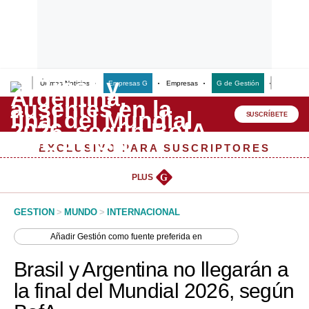
Últimas Noticias
Empresas G
Empresas
G de Gestión
Finanzas
Lo último
Peru Quiosco
SUSCRÍBETE
Portada
EXCLUSIVO PARA SUSCRIPTORES
Empresas
PLUS
G
Management & Empleo
GESTION
>
MUNDO
>
INTERNACIONAL
Economía
Añadir
Gestión
como fuente preferida en
Mercados
Brasil y Argentina no llegarán a
Perú
la final del Mundial 2026, según
Política