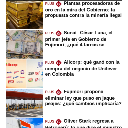
Plantas procesadoras de
PLUS
G
oro en la mira del Gobierno: la
propuesta contra la minería ilegal
Sunat: César Luna, el
PLUS
G
primer jefe en Gobierno de
Fujimori, ¿qué 4 tareas se
marcan urgentes?
Alicorp: qué ganó con la
PLUS
G
compra del negocio de Unilever
en Colombia
Fujimori propone
PLUS
G
eliminar ley que puso en jaque
peajes: ¿qué cambios implicaría?
Oliver Stark regresa a
PLUS
G
Petroperú: lo que dice el ministro