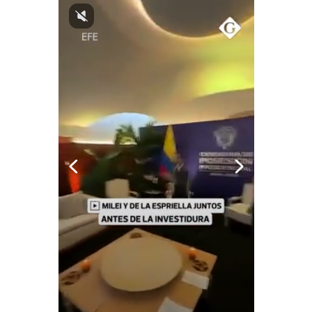
Notas Contratadas
Podcast
Gestión TV
Videos
Fotogalerías
gestion.pe
¿quiénes
Somos?
Términos
Y
Condiciones
Política
De
Privacidad