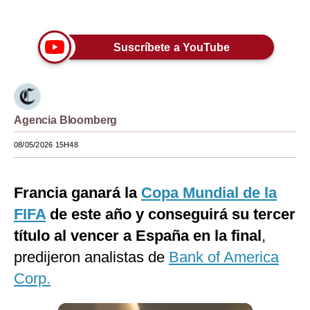
Únete a nuestro canal
Moda
Suscríbete a YouTube
Estilos
Mundo
EEUU
Agencia Bloomberg
México
08/05/2026 15H48
España
Internacional
Francia ganará la
Copa Mundial de la
FIFA
de este año y conseguirá su tercer
Tecnología
título al vencer a España en la final
,
Club del Suscriptor
predijeron analistas de
Bank of America
Mix
Corp.
G de Gestión