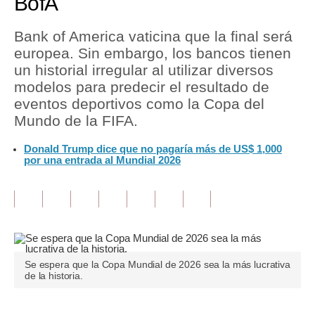
BofA
Tu Dinero
Bank of America vaticina que la final será
europea. Sin embargo, los bancos tienen
Finanzas Personales
un historial irregular al utilizar diversos
Inmobiliarias
modelos para predecir el resultado de
eventos deportivos como la Copa del
Plus G
Mundo de la FIFA.
Opinión
Donald Trump dice que no pagaría más de US$ 1,000
por una entrada al Mundial 2026
Editorial
Pregunta de hoy
Blogs
Tendencias
Se espera que la Copa Mundial de 2026 sea la más lucrativa
de la historia.
Lujo
Viajes