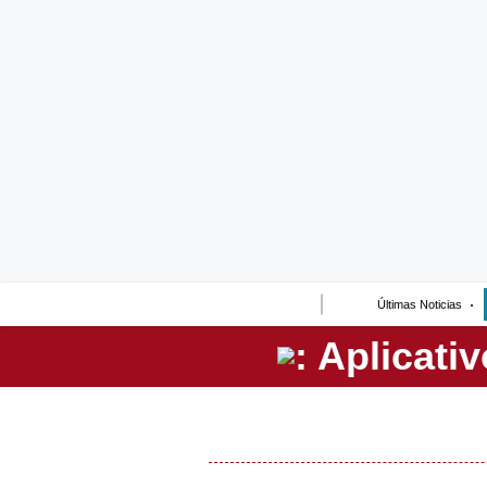
Lo último
Peru Quiosco
Portada
Empresas
Management & Empleo
Economía
Últimas Noticias
Mercados
Perú
Política
Tu Dinero