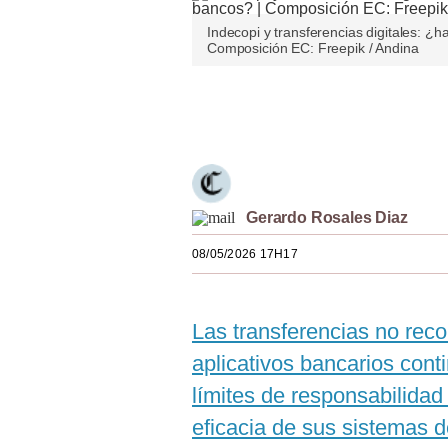
Estilos
Indecopi y transferencias digitales: ¿h
Composición EC: Freepik / Andina
Mundo
EEUU
Únete a nuestro canal
México
España
Gerardo Rosales Diaz
Internacional
08/05/2026 17H17
Tecnología
Club del Suscriptor
Las transferencias no rec
Mix
aplicativos bancarios cont
G de Gestión
límites de responsabilidad 
Notas Contratadas
eficacia de sus sistemas d