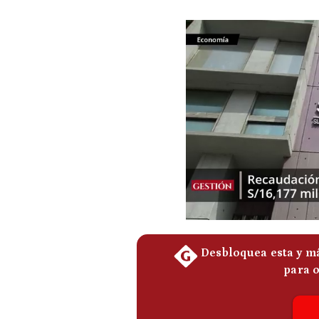
Podcast
Gestión TV
Videos
Fotogalerías
gestion.pe
¿quiénes
Somos?
Términos
Y
Condiciones
Política
De
Privacidad
Politica