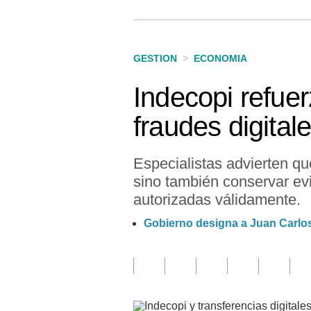
Finanzas Personales
Inmobiliarias
GESTION
>
ECONOMIA
Plus G
Indecopi refue
Opinión
fraudes digita
Editorial
Pregunta de hoy
Especialistas advierten q
sino también conservar evi
Blogs
autorizadas válidamente.
Tendencias
Gobierno designa a Juan Carlo
Lujo
Viajes
Moda