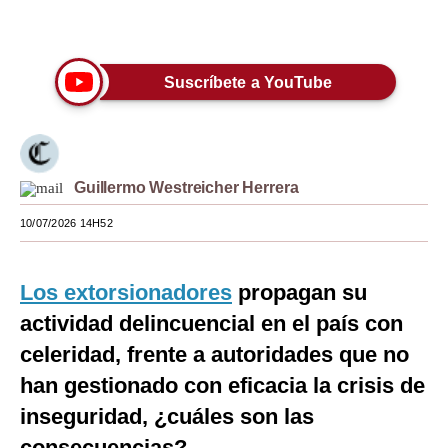
Únete a nuestro canal
Moda
Estilos
Suscríbete a YouTube
Mundo
EEUU
Guillermo Westreicher Herrera
México
10/07/2026 14H52
España
Internacional
Los extorsionadores
propagan su
Tecnología
actividad delincuencial en el país con
Club del Suscriptor
celeridad, frente a autoridades que no
han gestionado con eficacia la crisis de
Mix
inseguridad, ¿cuáles son las
G de Gestión
consecuencias?