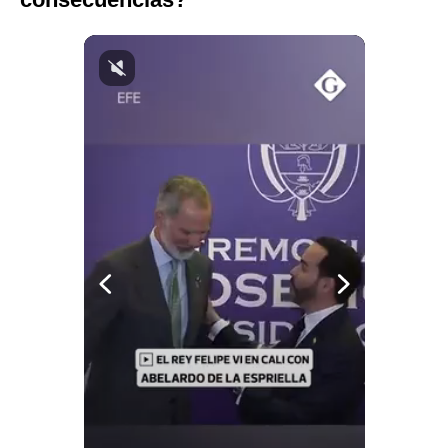
Notas Contratadas
Podcast
Gestión TV
Videos
Fotogalerías
gestion.pe
¿quiénes
Somos?
Términos
Y
Condiciones
Política
De
Privacidad