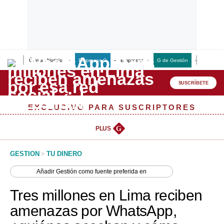
Últimas Noticias
Empresas G
Empresas
G de Gestión
Finanzas
Lo último
Peru Quiosco
SUSCRÍBETE
Portada
EXCLUSIVO PARA SUSCRIPTORES
Empresas
PLUS
G
Management & Empleo
GESTION
>
TU DINERO
Economía
Añadir
Gestión
como fuente preferida en
Mercados
Tres millones en Lima reciben
Perú
amenazas por WhatsApp,
Política