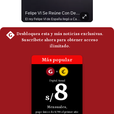
Politica
De
La Verdadera Razón Por La Que China Apoya A Irán | Gestión Mundo
Felipe VI Se Reúne Con De La Espriella Antes De La Investidura | Gestión Mundo
Cookies
Guido Larson, analista internacional explica que la guerra no puede entenderse únicamente como un enfrentamiento entre Estados Unidos e Irán, sino también dentro de la competencia global entre Washington y Pekín. El analista sostiene que China mantiene su relación petrolera con Irán y que le interesa que Estados Unidos consuma recursos y pierda influencia. 🚀 ¿Quieres entender el mundo sin ruido? Únete a nuestra comunidad y forma parte del cambio. #GestiónNewsroomLive #NoticiasGlobales #AnálisisGeopolítico #EconomíaMundial #IA #Geopolítica #LatinosEnUSA #NoticiasEnEspañol 👉 Suscríbete y activa la campana para no perderte nuestro análisis diario. 🌎 Síguenos en nuestras redes sociales: 📌 Web oficial: https://gestion.pe/mundo/ 📌 LinkedIn: http://bit.ly/3HYIET0 📌 X (Twitter): http://bit.ly/4noZtX9 📌 TikTok: http://bit.ly/4evB6TO
El rey Felipe VI de España llegó a Cali para reunirse con el presidente electo de Colombia, Abelardo de la Espriella, horas antes de su histórica investidura presidencial. Un encuentro clave que refuerza las relaciones diplomáticas y bilaterales entre ambas naciones antes de la ceremonia oficial. ¿Qué opinas sobre el papel diplomático de España en la política latinoamericana? #FelipeVI #DeLaEspriella #Colombia #Espana #PoliticaInternacional #Shorts 👉 Suscríbete y activa la campana para no perderte nuestro análisis diario. 🌎 Síguenos en nuestras redes sociales: 📌 Web oficial: https://gestion.pe/mundo/ 📌 LinkedIn: http://bit.ly/3HYIET0 📌 X (Twitter): http://bit.ly/4noZtX9 📌 TikTok: http://bit.ly/4evB6TO
Preguntas
Frecuentes