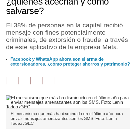
¿quiénes acechan y cómo
salvarse?
Tu Dinero
Finanzas Personales
El 38% de personas en la capital recibió
mensaje con fines potencialmente
Inmobiliarias
criminales, de extorsión o fraude, a través
de este aplicativo de la empresa Meta.
Plus G
Facebook y WhatsApp ahora son el arma de
Opinión
extorsionadores, ¿cómo proteger ahorros y patrimonio?
Editorial
Pregunta de hoy
Blogs
Tendencias
El mecanismo que más ha disminuido en el último año para
enviar mensajes amenazantes son los SMS. Foto: Lenin
Lujo
Tadeo /GEC
Viajes