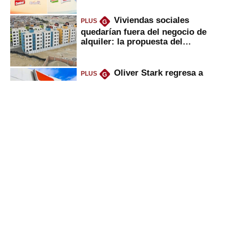
Viviendas sociales
PLUS
G
quedarían fuera del negocio de
alquiler: la propuesta del
gobierno
Oliver Stark regresa a
PLUS
G
Petroperú: lo que dice el ministro
del Minem sobre la petrolera
Deudas en Infocorp: ¿se
PLUS
G
puede pedir nuevo crédito
mientras se sale de la lista
negra?
Utilidades de
PLUS
G
trabajadores disparan venta de
casas y autos, ¿cómo amasan
tanta liquidez?