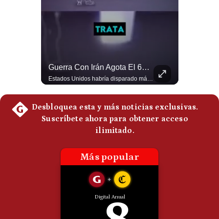
Politica
De
Cookies
Preguntas
Frecuentes
“Irán Está Colapsado, Pero EE.UU. Parece Desesperado” | #radar24
Guerra Con Irán Agota El 61% De Los Interceptores Patriot De EE.UU. | #radar24
Miguel Ángel Rodríguez Mackay, analista internacional, sostiene que las negociaciones fueron impulsadas por Irán y no por Estados Unidos. Según su análisis, Teherán estaría debilitado militar y económicamente, aunque la narrativa internacional presenta a Trump como el líder desesperado por terminar una guerra que no puede ganar. #Geopolitica #Iran #DonaldTrump #RodriguezMackay #EEUU #NoticiasInternacionales #PoliticaInternacional #AnalisisGeopolitico #Shorts 👉 Suscríbete y activa la campana para no perderte nuestro análisis diario. 🌎 Síguenos en nuestras redes sociales: 📌 Web oficial: https://gestion.pe/mundo/ 📌 LinkedIn: http://bit.ly/3HYIET0 📌 X (Twitter): http://bit.ly/4noZtX9 📌 TikTok: http://bit.ly/4evB6TO
Estados Unidos habría disparado más de 1,000 misiles Tomahawk durante la guerra contra Irán y que sus reservas podrían no recuperar los niveles anteriores hasta 2030 o 2031. Washington y sus aliados habrían utilizado hasta el 61% de sus interceptores Patriot. #EstadosUnidos #Tomahawk #Iran #Misiles #Patriot #Geopolitica #NoticiasInternacionales #Guerra #Shorts 👉 Suscríbete y activa la campana para no perderte nuestro análisis diario. 🌎 Síguenos en nuestras redes sociales: 📌 Web oficial: https://gestion.pe/mundo/ 📌 LinkedIn: http://bit.ly/3HYIET0 📌 X (Twitter): http://bit.ly/4noZtX9 📌 TikTok: http://bit.ly/4evB6TO