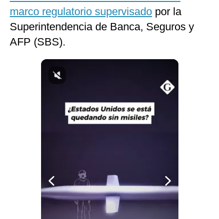
marco regulatorio supervisado
por la
Notas Contratadas
Superintendencia de Banca, Seguros y
Podcast
AFP (SBS).
Gestión TV
Videos
Fotogalerías
gestion.pe
¿quiénes
Somos?
Términos
Y
Condiciones
Política
De
Privacidad