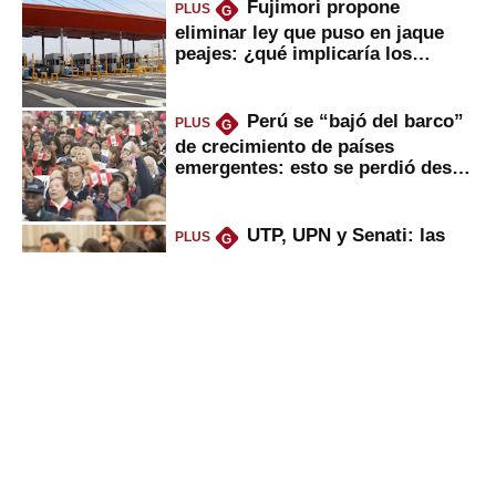
Fujimori propone
PLUS
G
eliminar ley que puso en jaque
peajes: ¿qué implicaría los
usuarios?
Perú se “bajó del barco”
PLUS
G
de crecimiento de países
emergentes: esto se perdió desde
2022
UTP, UPN y Senati: las
PLUS
G
razones por la que los capitalinos
las prefieren para estudiar
Peruanos que venden
PLUS
G
propiedades, reciben herencia o
utilidades: ¿cuál es su nueva
inversión clave?
Puerto de Chancay: lo
PLUS
G
que trae la marcha blanca por