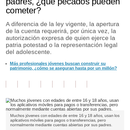
padres, ¿qué pecados pueden
cometer?
Tu Dinero
Finanzas Personales
A diferencia de la ley vigente, la apertura
de la cuenta requerirá, por única vez, la
Inmobiliarias
autorización expresa de quien ejerce la
patria potestad o la representación legal
Plus G
del adolescente.
Opinión
Más profesionales jóvenes buscan construir su
patrimonio, ¿cómo se aseguran hasta por un millón?
Editorial
Pregunta de hoy
Blogs
Tendencias
Lujo
Muchos jóvenes con edades de entre 16 y 18 años, usan los
aplicativos móviles para pagos o transferencias, pero
normalmente mediante cuentas abiertas por sus padres.
Viajes