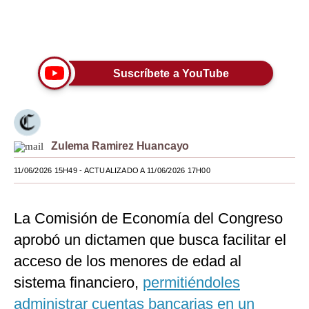
Moda
Únete a nuestro canal
Estilos
Suscríbete a YouTube
Mundo
EEUU
México
Zulema Ramirez Huancayo
España
11/06/2026 15H49
- ACTUALIZADO A 11/06/2026 17H00
Internacional
Tecnología
La Comisión de Economía del Congreso
aprobó un dictamen que busca facilitar el
Club del Suscriptor
acceso de los menores de edad al
Mix
sistema financiero,
permitiéndoles
G de Gestión
administrar cuentas bancarias en un