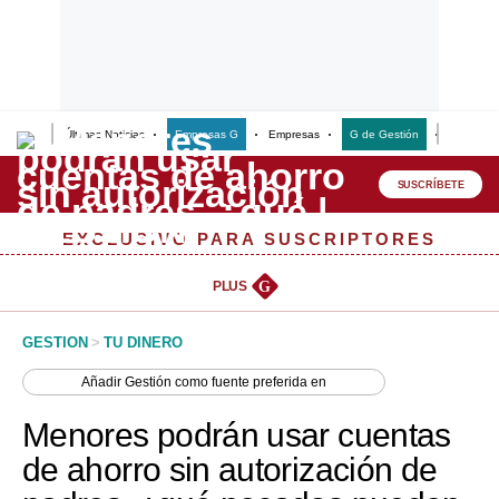
Últimas Noticias
Empresas G
Empresas
G de Gestión
Finanzas
Lo último
Peru Quiosco
SUSCRÍBETE
Portada
EXCLUSIVO PARA SUSCRIPTORES
Empresas
PLUS
G
Management & Empleo
GESTION
>
TU DINERO
Economía
Añadir
Gestión
como fuente preferida en
Mercados
Menores podrán usar cuentas
Perú
de ahorro sin autorización de
Política