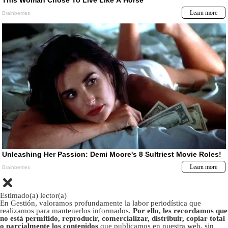
Estimado(a) lector(a)
En Gestión, valoramos profundamente la labor periodística que
realizamos para mantenerlos informados.
Por ello, les recordamos que
no está permitido, reproducir, comercializar, distribuir, copiar total
o parcialmente los contenidos
que publicamos en nuestra web, sin