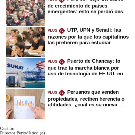
G
de crecimiento de países
emergentes: esto se perdió desde
2022
UTP, UPN y Senati: las
PLUS
G
razones por la que los capitalinos
las prefieren para estudiar
Puerto de Chancay: lo
PLUS
G
que trae la marcha blanca por
uso de tecnología de EE.UU. en
mercancías
Peruanos que venden
PLUS
G
propiedades, reciben herencia o
utilidades: ¿cuál es su nueva
inversión clave?
Gestión
Director Periodístico (e)