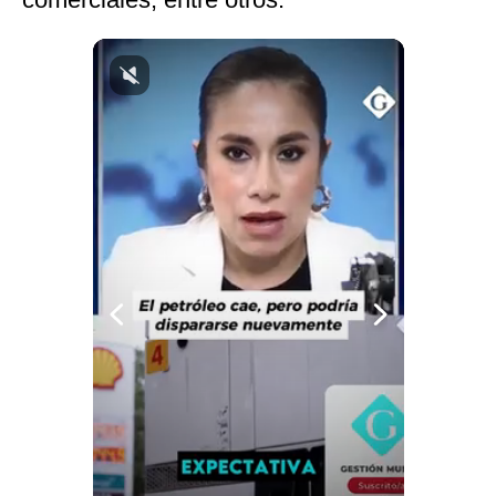
Notas Contratadas
Podcast
Gestión TV
Videos
Fotogalerías
gestion.pe
¿quiénes
Somos?
Términos
Y
Condiciones
Política
De
Privacidad