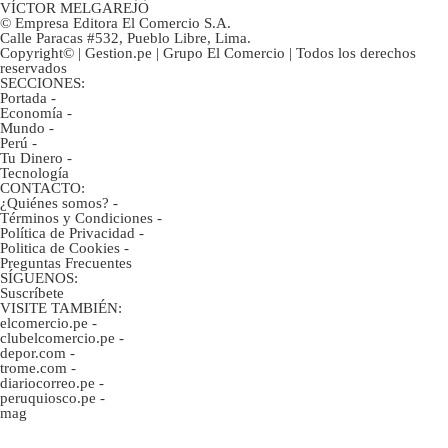
VÍCTOR MELGAREJO
© Empresa Editora El Comercio S.A.
Calle Paracas #532, Pueblo Libre, Lima.
Copyright© | Gestion.pe | Grupo El Comercio | Todos los derechos
reservados
SECCIONES:
Portada
-
Economía
-
Mundo
-
Perú
-
Tu Dinero
-
Tecnología
CONTACTO:
¿Quiénes somos?
-
Términos y Condiciones
-
Política de Privacidad
-
Politica de Cookies
-
Preguntas Frecuentes
SÍGUENOS:
Suscríbete
VISITE TAMBIÉN:
elcomercio.pe
-
clubelcomercio.pe
-
depor.com
-
trome.com
-
diariocorreo.pe
-
peruquiosco.pe
-
mag