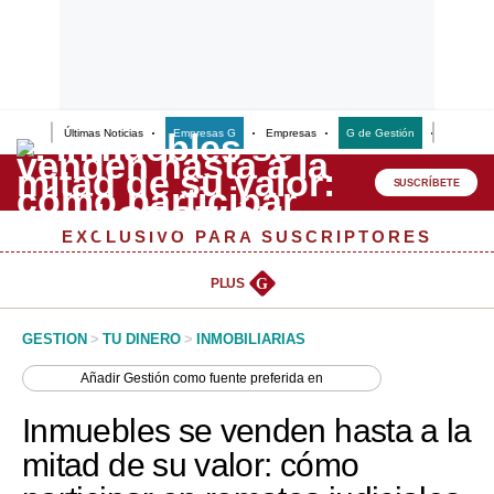
Últimas Noticias
Empresas G
Empresas
G de Gestión
Finanzas
Lo último
Peru Quiosco
SUSCRÍBETE
Portada
EXCLUSIVO PARA SUSCRIPTORES
Empresas
PLUS
G
Management & Empleo
GESTION
>
TU DINERO
>
INMOBILIARIAS
Economía
Añadir
Gestión
como fuente preferida en
Mercados
Inmuebles se venden hasta a la
Perú
mitad de su valor: cómo
Política