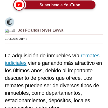
Suscríbete a YouTube
Moda
Estilos
Mundo
José Carlos Reyes Leyva
EEUU
21/06/2026 21H45
México
La adquisición de inmuebles vía
remates
España
judiciales
viene ganando más atractivo en
Internacional
los últimos años, debido al importante
Tecnología
descuento de precios que ofrece. Los
Club del Suscriptor
remates pueden ser de diversos tipos de
inmuebles, como departamentos,
Mix
estacionamientos, depósitos, locales
G de Gestión
comerciales, entre otros.