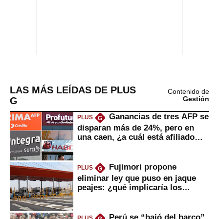
LAS MÁS LEÍDAS DE PLUS
Contenido de
G
Gestión
Ganancias de tres AFP se
PLUS
G
disparan más de 24%, pero en
una caen, ¿a cuál está afiliado
usted?
Fujimori propone
PLUS
G
eliminar ley que puso en jaque
peajes: ¿qué implicaría los
usuarios?
Perú se “bajó del barco”
PLUS