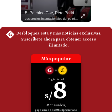
Politica
De
NOTICIAS DE ÚLTIMA HORA: EE.UU. Se Queda Sin Misiles En Medio Oriente
El Petróleo Cae, Pero Podría Dispararse Nuevamente | #radar24
Cookies
NOTICIAS DE ÚLTIMA HORA: 1️⃣ EE.UU.: Habría gastado casi el 80% de sus misiles más avanzados (THAAD), un factor clave en las decisiones de Donald Trump frente a Irán. 2️⃣ Argentina y Brasil: Tensión diplomática escala; Brasil solicita el regreso del embajador argentino tras fuertes declaraciones de Javier Milei. 3️⃣ México: Asesinan al influencer César Gastélum a balazos durante una transmisión en vivo en Culiacán, Sinaloa. 4️⃣ Alemania: Ataque con dron explosivo obliga a suspender el aeropuerto de Leipzig, punto logístico clave de la OTAN para enviar material a Ucrania. ¿Qué noticia te parece la más impactante del día? ¡Te leo en los comentarios! 👇 #EEUU #JavierMilei #CesarGastelum #Alemania #Noticias #UltimaHora #NoticiasDelDia 🚀 ¿Quieres entender el mundo sin ruido? Únete a nuestra comunidad y forma parte del cambio. #GestiónNewsroomLive #NoticiasGlobales #AnálisisGeopolítico #EconomíaMundial #IA #Geopolítica #LatinosEnUSA #NoticiasEnEspañol 👉 Suscríbete y activa la campana para no perderte nuestro análisis diario. 🌎 Síguenos en nuestras redes sociales: 📌 Web oficial: https://gestion.pe/mundo/ 📌 LinkedIn: http://bit.ly/3HYIET0 📌 X (Twitter): http://bit.ly/4noZtX9 📌 TikTok: http://bit.ly/4evB6TO
Los precios internacionales del petróleo retrocedieron ante la posibilidad de un acuerdo para reabrir el estrecho de Ormuz. Sin embargo, la caída responde solo a una expectativa diplomática y un nuevo ataque contra un buque podría hacer regresar rápidamente la prima de riesgo. #Petroleo #EstrechoDeOrmuz #EconomiaGlobal #MercadoPetrolero #Crudo #NoticiasEconomicas #Geopolitica #Shorts 👉 Suscríbete y activa la campana para no perderte nuestro análisis diario. 🌎 Síguenos en nuestras redes sociales: 📌 Web oficial: https://gestion.pe/mundo/ 📌 LinkedIn: http://bit.ly/3HYIET0 📌 X (Twitter): http://bit.ly/4noZtX9 📌 TikTok: http://bit.ly/4evB6TO
Preguntas
Frecuentes