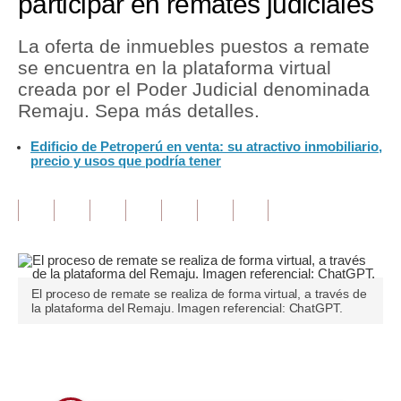
participar en remates judiciales
Tu Dinero
La oferta de inmuebles puestos a remate
se encuentra en la plataforma virtual
Finanzas Personales
creada por el Poder Judicial denominada
Inmobiliarias
Remaju. Sepa más detalles.
Plus G
Edificio de Petroperú en venta: su atractivo inmobiliario,
precio y usos que podría tener
Opinión
Editorial
Pregunta de hoy
Blogs
El proceso de remate se realiza de forma virtual, a través de
la plataforma del Remaju. Imagen referencial: ChatGPT.
Tendencias
Lujo
Únete a nuestro canal
Viajes