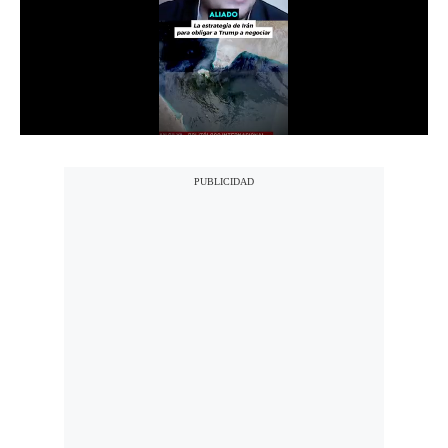
Notas Contratadas
Podcast
Gestión TV
Videos
Fotogalerías
gestion.pe
¿quiénes
Somos?
Términos
Y
Condiciones
Política
De
Privacidad