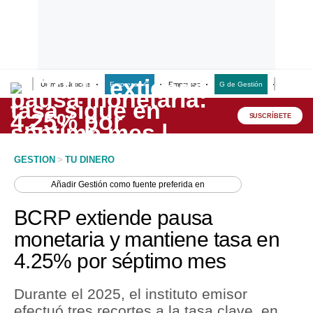
Últimas Noticias
Empresas G
Empresas
G de Gestión
Finanzas
Lo último
Peru Quiosco
SUSCRÍBETE
Portada
GESTION
>
TU DINERO
Empresas
Añadir
Gestión
como fuente preferida en
Management & Empleo
BCRP extiende pausa
Economía
monetaria y mantiene tasa en
4.25% por séptimo mes
Mercados
Perú
Durante el 2025, el instituto emisor
efectuó tres recortes a la tasa clave, en
Política