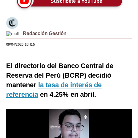
Suscríbete a YouTube
Moda
Estilos
Redacción Gestión
Mundo
09/04/2026 18H15
EEUU
México
El directorio del Banco Central de
España
Reserva del Perú (BCRP) decidió
Internacional
mantener
la tasa de interés de
referencia
en 4.25% en abril.
Tecnología
Club del Suscriptor
Mix
G de Gestión