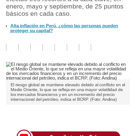
enero, mayo y septiembre, de 25 puntos
Tu Dinero
básicos en cada caso.
Finanzas Personales
Alta inflación en Perú, ¿cómo las personas pueden
proteger su capital?
Inmobiliarias
Plus G
Opinión
Editorial
Pregunta de hoy
El riesgo global se mantiene elevado debido al conflicto en el
Medio Oriente, lo que se refleja en una mayor volatilidad de
los mercados financieros y en un incremento del precio
Blogs
internacional del petróleo, indica el BCRP. (Foto: Andina)
Tendencias
Únete a nuestro canal
Lujo
Viajes