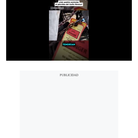
Notas Contratadas
Podcast
Gestión TV
Videos
Fotogalerías
gestion.pe
¿quiénes
Somos?
Términos
Y
Condiciones
Política
De
Privacidad