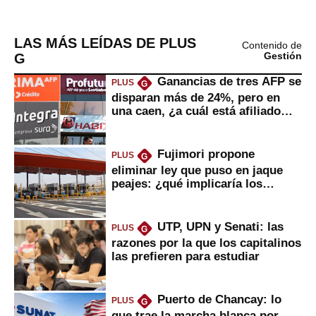
LAS MÁS LEÍDAS DE PLUS
Contenido de
G
Gestión
Ganancias de tres AFP se
PLUS
G
disparan más de 24%, pero en
una caen, ¿a cuál está afiliado
usted?
Fujimori propone
PLUS
G
eliminar ley que puso en jaque
peajes: ¿qué implicaría los
usuarios?
UTP, UPN y Senati: las
PLUS
G
razones por la que los capitalinos
las prefieren para estudiar
Puerto de Chancay: lo
PLUS
G
que trae la marcha blanca por