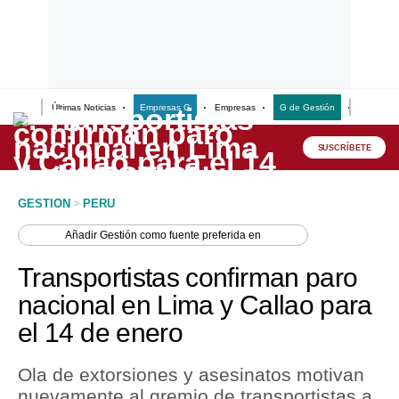
Últimas Noticias
Empresas G
Empresas
G de Gestión
Finanzas
Lo último
Peru Quiosco
SUSCRÍBETE
Portada
GESTION
>
PERU
Empresas
Añadir
Gestión
como fuente preferida en
Management & Empleo
Transportistas confirman paro
Economía
nacional en Lima y Callao para
el 14 de enero
Mercados
Perú
Ola de extorsiones y asesinatos motivan
nuevamente al gremio de transportistas a
Política