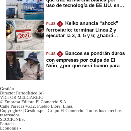
uso de tecnología de EE.UU. en
mercancías
Keiko anuncia “shock”
PLUS
G
ferroviario: terminar Línea 2 y
ejecutar la 3, 4, 5 y 6; ¿habrá
avances?
Bancos se pondrán duros
PLUS
G
con empresas por culpa de El
Niño, ¿por qué será bueno para
ahorristas?
Gestión
Director Periodístico (e)
VÍCTOR MELGAREJO
© Empresa Editora El Comercio S.A.
Calle Paracas #532, Pueblo Libre, Lima.
Copyright© | Gestion.pe | Grupo El Comercio | Todos los derechos
reservados
SECCIONES:
Portada
-
Economía
-