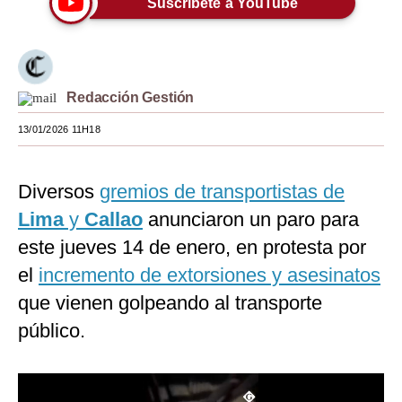
Suscríbete a YouTube
Moda
Estilos
Redacción Gestión
Mundo
13/01/2026 11H18
EEUU
México
Diversos
gremios de transportistas de
España
Lima
y
Callao
anunciaron un paro para
Internacional
este jueves 14 de enero, en protesta por
el
incremento de extorsiones y asesinatos
Tecnología
que vienen golpeando al transporte
Club del Suscriptor
público.
Mix
G de Gestión