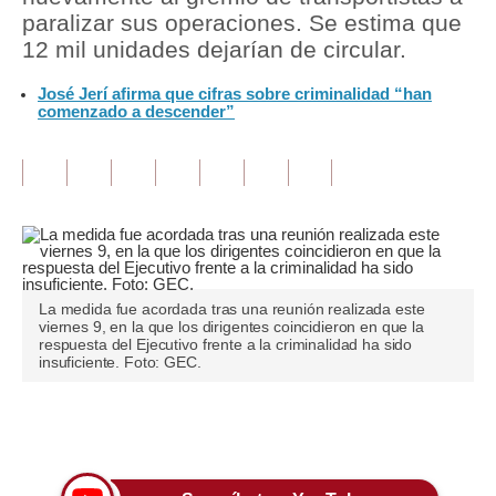
paralizar sus operaciones. Se estima que
Tu Dinero
12 mil unidades dejarían de circular.
Finanzas Personales
José Jerí afirma que cifras sobre criminalidad “han
comenzado a descender”
Inmobiliarias
Plus G
Opinión
Editorial
Pregunta de hoy
La medida fue acordada tras una reunión realizada este
viernes 9, en la que los dirigentes coincidieron en que la
respuesta del Ejecutivo frente a la criminalidad ha sido
Blogs
insuficiente. Foto: GEC.
Tendencias
Únete a nuestro canal
Lujo
Viajes