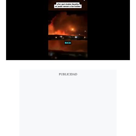
Notas Contratadas
Podcast
Gestión TV
Videos
Fotogalerías
gestion.pe
¿quiénes
Somos?
Términos
Y
Condiciones
Política
De
Privacidad