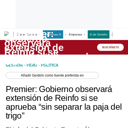
Últimas Noticias
Empresas G
Empresas
G de Gestión
Finanzas
Lo último
Peru Quiosco
SUSCRÍBETE
Portada
GESTION
>
PERU
>
POLITICA
Empresas
Añadir
Gestión
como fuente preferida en
Management & Empleo
Premier: Gobierno observará
Economía
extensión de Reinfo si se
aprueba “sin separar la paja del
Mercados
trigo”
Perú
Política