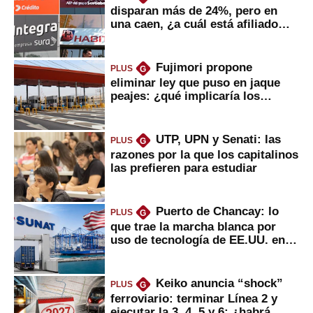
disparan más de 24%, pero en
una caen, ¿a cuál está afiliado
usted?
Fujimori propone
PLUS
G
eliminar ley que puso en jaque
peajes: ¿qué implicaría los
usuarios?
UTP, UPN y Senati: las
PLUS
G
razones por la que los capitalinos
las prefieren para estudiar
Puerto de Chancay: lo
PLUS
G
que trae la marcha blanca por
uso de tecnología de EE.UU. en
mercancías
Keiko anuncia “shock”
PLUS
G
ferroviario: terminar Línea 2 y
ejecutar la 3, 4, 5 y 6; ¿habrá