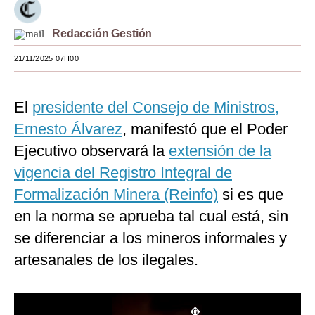
Moda
Redacción Gestión
Estilos
21/11/2025 07H00
Mundo
El
presidente del Consejo de Ministros,
EEUU
Ernesto Álvarez
, manifestó que el Poder
México
Ejecutivo observará la
extensión de la
España
vigencia del Registro Integral de
Internacional
Formalización Minera (Reinfo)
si es que
en la norma se aprueba tal cual está, sin
Tecnología
se diferenciar a los mineros informales y
Club del Suscriptor
artesanales de los ilegales.
Mix
G de Gestión