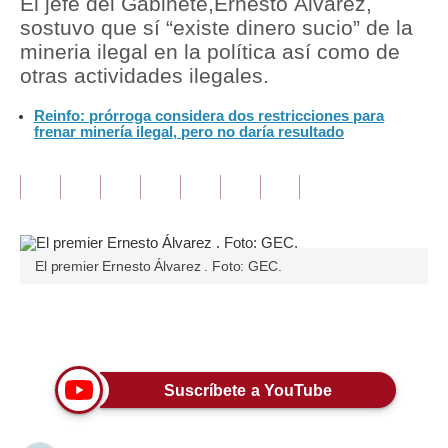
El jefe del Gabinete,Ernesto Álvarez,
sostuvo que sí “existe dinero sucio” de la
Tu Dinero
mineria ilegal en la política así como de
otras actividades ilegales.
Finanzas Personales
Reinfo: prórroga considera dos restricciones para
Inmobiliarias
frenar minería ilegal, pero no daría resultado
Plus G
Opinión
Editorial
El premier Ernesto Álvarez . Foto: GEC.
Pregunta de hoy
Blogs
Únete a nuestro canal
Tendencias
Suscríbete a YouTube
Lujo
Viajes