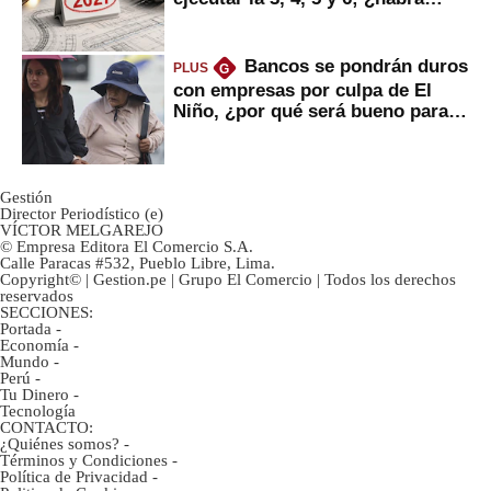
avances?
Bancos se pondrán duros
PLUS
G
con empresas por culpa de El
Niño, ¿por qué será bueno para
ahorristas?
Gestión
Director Periodístico (e)
VÍCTOR MELGAREJO
© Empresa Editora El Comercio S.A.
Calle Paracas #532, Pueblo Libre, Lima.
Copyright© | Gestion.pe | Grupo El Comercio | Todos los derechos
reservados
SECCIONES:
Portada
-
Economía
-
Mundo
-
Perú
-
Tu Dinero
-
Tecnología
CONTACTO:
¿Quiénes somos?
-
Términos y Condiciones
-
Política de Privacidad
-