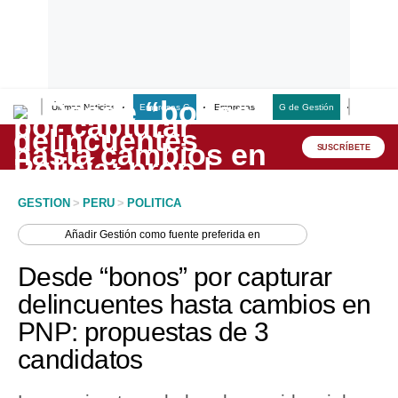
Últimas Noticias
Empresas G
Empresas
G de Gestión
Finanzas
Lo último
Peru Quiosco
SUSCRÍBETE
Portada
GESTION
>
PERU
>
POLITICA
Empresas
Añadir
Gestión
como fuente preferida en
Management & Empleo
Desde “bonos” por capturar
Economía
delincuentes hasta cambios en
PNP: propuestas de 3
Mercados
candidatos
Perú
Política