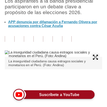
Los aspirantes a la banda presidencial
participaron en un debate clave a
Tu Dinero
propósito de las elecciones 2026.
Finanzas Personales
APP denuncia por difamación a Fernando Olivera por
acusaciones contra César Acuña
Inmobiliarias
Plus G
Opinión
Editorial
La inseguridad ciudadana causa estragos sociales y
monetarios en el Perú. (Foto: Andina)
Pregunta de hoy
Blogs
Únete a nuestro canal
Tendencias
Suscríbete a YouTube
Lujo
Viajes