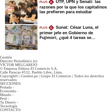
UTP, UPN y Senati: las
PLUS
G
razones por la que los capitalinos
las prefieren para estudiar
Sunat: César Luna, el
PLUS
G
primer jefe en Gobierno de
Fujimori, ¿qué 4 tareas se
marcan urgentes?
Gestión
Director Periodístico (e)
VÍCTOR MELGAREJO
© Empresa Editora El Comercio S.A.
Calle Paracas #532, Pueblo Libre, Lima.
Copyright© | Gestion.pe | Grupo El Comercio | Todos los derechos
reservados
SECCIONES:
Portada
-
Economía
-
Mundo
-
Perú
-
Tu Dinero
-
Tecnología
CONTACTO: