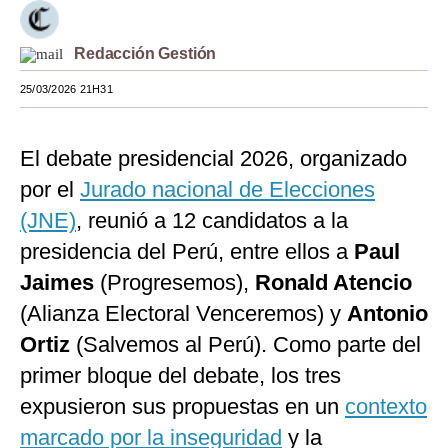
Moda
Redacción Gestión
Estilos
25/03/2026 21H31
Mundo
EEUU
El debate presidencial 2026, organizado
por el
Jurado nacional de Elecciones
México
(JNE)
, reunió a 12 candidatos a la
España
presidencia del Perú, entre ellos a
Paul
Internacional
Jaimes
(Progresemos),
Ronald Atencio
(Alianza Electoral Venceremos) y
Tecnología
Antonio
Ortiz
(Salvemos al Perú). Como parte del
Club del Suscriptor
primer bloque del debate, los tres
Mix
expusieron sus propuestas en un
contexto
G de Gestión
marcado por la inseguridad
y la