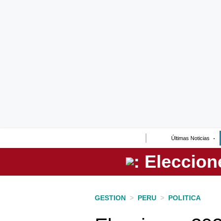
Lo último
Peru Quiosco
Portada
Empresas
Management & Empleo
Economía
Últimas Noticias
Mercados
Perú
Política
GESTION
>
PERU
>
POLITICA
Tu Dinero