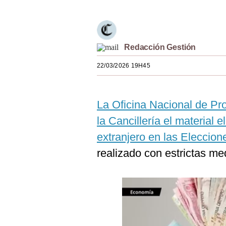
Estilos
Mundo
Redacción Gestión
EEUU
22/03/2026 19H45
México
España
La Oficina Nacional de Pr
Internacional
la Cancillería el material 
Tecnología
extranjero en las Eleccio
realizado con estrictas me
Club del Suscriptor
Mix
G de Gestión
Notas Contratadas