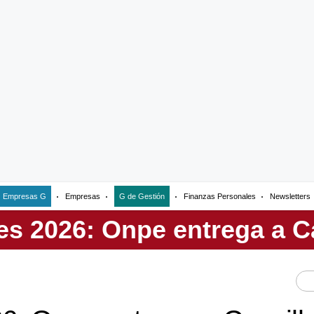
Empresas G
Empresas
G de Gestión
Finanzas Personales
Newsletters