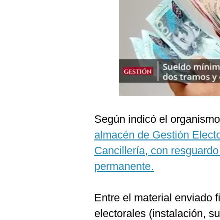
Podcast
Gestión TV
Videos
Fotogalerías
gestion.pe
Según indicó el organismo
¿quiénes
almacén de Gestión Elector
Somos?
Cancillería, con resguardo 
Términos
Y
permanente.
Condiciones
Política
De
Entre el material enviado 
Privacidad
electorales (instalación, su
Politica