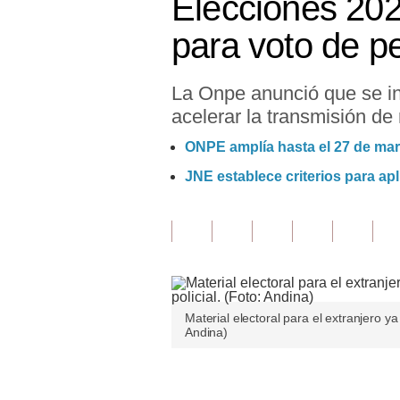
Elecciones 202
Finanzas Personales
para voto de p
Inmobiliarias
La Onpe anunció que se ins
Plus G
acelerar la transmisión de
Opinión
ONPE amplía hasta el 27 de mar
Editorial
JNE establece criterios para apl
Pregunta de hoy
Blogs
Tendencias
Lujo
Material electoral para el extranjero ya
Andina)
Viajes
Moda
Únete a nuestro canal