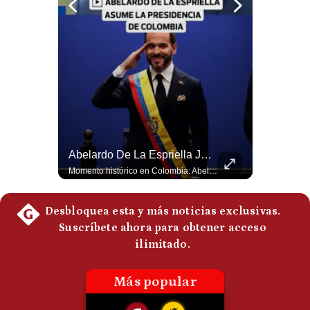
Politica
De
Cookies
Preguntas
Frecuentes
La Frontera Española Colapsa ¿Qué Está Pasando En Ceuta? | Gestión Mundo
Abelardo De La Espriella Juramenta Como Nuevo Presidente | Gestión Mundo
La madrugada del 30 de julio de 2026 marcó un antes y un después en el Estrecho de Gibraltar. En cuestión de horas, cerca de 72.000 migrantes marroquíes ingresaron al territorio español de Ceuta, desbordando por completo a una ciudad de apenas 85.000 habitantes. En este video, explicamos los detalles de la emergencia humana y las ramificaciones geopolíticas del conflicto: la trampa de los rumores en redes sociales, el rol de Marruecos, el acercamiento de España a Argelia y la respuesta de la Unión Europea ante las amenazas de suspensión del Tratado Schengen. #Ceuta #España #Marruecos #Geopolitica #PedroSanchez #NoticiasInternacionales #Schengen #Europa #CrisisMigratoria 👉 Suscríbete y activa la campana para no perderte nuestro análisis diario. 🌎 Síguenos en nuestras redes sociales: 📌 Web oficial: https://gestion.pe/mundo/ 📌 LinkedIn: http://bit.ly/3HYIET0 📌 X (Twitter): http://bit.ly/4noZtX9 📌 TikTok: http://bit.ly/4evB6TO
Momento histórico en Colombia: Abelardo de la Espriella prestó juramento y recibió la banda presidencial en la Arena USC de Cali, convirtiéndose oficialmente en el nuevo Presidente de la República para el periodo 2026-2030. Por primera vez en la historia reciente del país, la investidura presidencial se celebró fuera de Bogotá. ¿Qué opinas del inicio de este nuevo mandato constitucional? #DeLaEspriella #Colombia #PosesionPresidencial #Cali #Shorts 👉 Suscríbete y activa la campana para no perderte nuestro análisis diario. 🌎 Síguenos en nuestras redes sociales: 📌 Web oficial: https://gestion.pe/mundo/ 📌 LinkedIn: http://bit.ly/3HYIET0 📌 X (Twitter): http://bit.ly/4noZtX9 📌 TikTok: http://bit.ly/4evB6TO