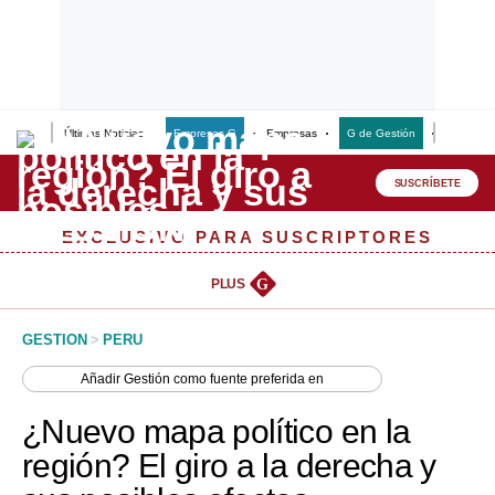
Últimas Noticias
Empresas G
Empresas
G de Gestión
Finanzas
Lo último
Peru Quiosco
SUSCRÍBETE
Portada
EXCLUSIVO PARA SUSCRIPTORES
Empresas
PLUS
G
Management & Empleo
GESTION
>
PERU
Economía
Añadir
Gestión
como fuente preferida en
Mercados
¿Nuevo mapa político en la
Perú
región? El giro a la derecha y
Política