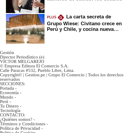
La carta secreta de
PLUS
G
Grupo Wiese: Civitano crece en
Perú y Chile, y cocina nueva
marca
Gestión
Director Periodístico (e)
VÍCTOR MELGAREJO
© Empresa Editora El Comercio S.A.
Calle Paracas #532, Pueblo Libre, Lima.
Copyright© | Gestion.pe | Grupo El Comercio | Todos los derechos
reservados
SECCIONES:
Portada
-
Economía
-
Mundo
-
Perú
-
Tu Dinero
-
Tecnología
CONTACTO:
¿Quiénes somos?
-
Términos y Condiciones
-
Política de Privacidad
-
Politica de Cookies
-