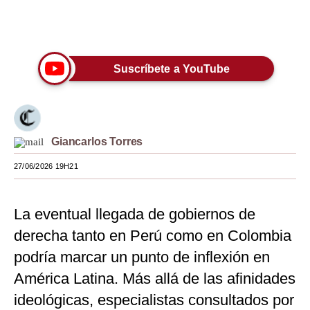
Moda
Únete a nuestro canal
Estilos
Suscríbete a YouTube
Mundo
EEUU
México
Giancarlos Torres
España
27/06/2026 19H21
Internacional
La eventual llegada de gobiernos de
Tecnología
derecha tanto en Perú como en Colombia
Club del Suscriptor
podría marcar un punto de inflexión en
Mix
América Latina. Más allá de las afinidades
ideológicas, especialistas consultados por
G de Gestión