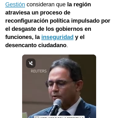
Gestión
consideran que
la región
Notas Contratadas
atraviesa un proceso de
Podcast
reconfiguración política impulsado por
Gestión TV
el desgaste de los gobiernos en
funciones, la
inseguridad
y el
Videos
desencanto ciudadano
.
Fotogalerías
gestion.pe
¿quiénes
Somos?
Términos
Y
Condiciones
Política
De
Privacidad