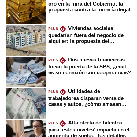
oro en la mira del Gobierno: la
propuesta contra la minería ilegal
Viviendas sociales
PLUS
G
quedarían fuera del negocio de
alquiler: la propuesta del
gobierno
Dos nuevas financieras
PLUS
G
tocan la puerta de la SBS, ¿cuál
es su conexión con cooperativas?
Utilidades de
PLUS
G
trabajadores disparan venta de
casas y autos, ¿cómo amasan
tanta liquidez?
Alta oferta de talentos
PLUS
G
para ‘estos niveles’ impacta en el
aumento de sueldo: los detalles