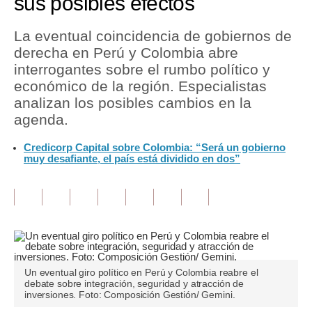
sus posibles efectos
Tu Dinero
La eventual coincidencia de gobiernos de
derecha en Perú y Colombia abre
Finanzas Personales
interrogantes sobre el rumbo político y
Inmobiliarias
económico de la región. Especialistas
analizan los posibles cambios en la
Plus G
agenda.
Opinión
Credicorp Capital sobre Colombia: “Será un gobierno
muy desafiante, el país está dividido en dos”
Editorial
Pregunta de hoy
Blogs
Tendencias
Un eventual giro político en Perú y Colombia reabre el
Lujo
debate sobre integración, seguridad y atracción de
inversiones. Foto: Composición Gestión/ Gemini.
Viajes