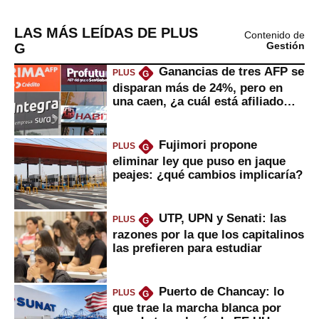
LAS MÁS LEÍDAS DE PLUS
Contenido de
G
Gestión
Ganancias de tres AFP se
PLUS
G
disparan más de 24%, pero en
una caen, ¿a cuál está afiliado
usted?
Fujimori propone
PLUS
G
eliminar ley que puso en jaque
peajes: ¿qué cambios implicaría?
UTP, UPN y Senati: las
PLUS
G
razones por la que los capitalinos
las prefieren para estudiar
Puerto de Chancay: lo
PLUS
G
que trae la marcha blanca por