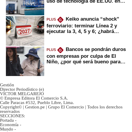
uso de tecnología de EE.UU. en
mercancías
Keiko anuncia “shock”
PLUS
G
ferroviario: terminar Línea 2 y
ejecutar la 3, 4, 5 y 6; ¿habrá
avances?
Bancos se pondrán duros
PLUS
G
con empresas por culpa de El
Niño, ¿por qué será bueno para
ahorristas?
Gestión
Director Periodístico (e)
VÍCTOR MELGAREJO
© Empresa Editora El Comercio S.A.
Calle Paracas #532, Pueblo Libre, Lima.
Copyright© | Gestion.pe | Grupo El Comercio | Todos los derechos
reservados
SECCIONES:
Portada
-
Economía
-
Mundo
-