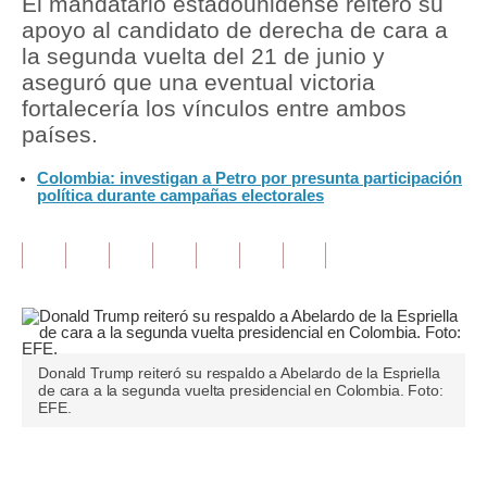
El mandatario estadounidense reiteró su
apoyo al candidato de derecha de cara a
Tu Dinero
la segunda vuelta del 21 de junio y
aseguró que una eventual victoria
Finanzas Personales
fortalecería los vínculos entre ambos
Inmobiliarias
países.
Plus G
Colombia: investigan a Petro por presunta participación
política durante campañas electorales
Opinión
Editorial
Pregunta de hoy
Blogs
Donald Trump reiteró su respaldo a Abelardo de la Espriella
Tendencias
de cara a la segunda vuelta presidencial en Colombia. Foto:
EFE.
Lujo
Viajes
Únete a nuestro canal