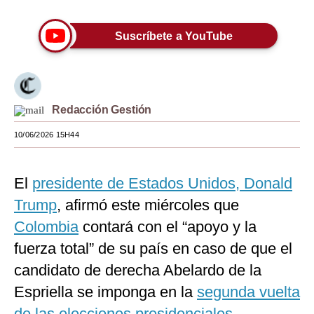
Moda
Suscríbete a YouTube
Estilos
Mundo
EEUU
Redacción Gestión
México
10/06/2026 15H44
España
El
presidente de Estados Unidos, Donald
Internacional
Trump
, afirmó este miércoles que
Tecnología
Colombia
contará con el “apoyo y la
Club del Suscriptor
fuerza total” de su país en caso de que el
candidato de derecha Abelardo de la
Mix
Espriella se imponga en la
segunda vuelta
G de Gestión
de las elecciones presidenciales