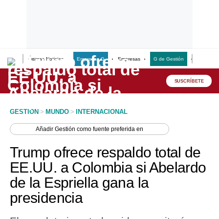
Últimas Noticias
Empresas G
Empresas
G de Gestión
Finanzas
Lo último
Peru Quiosco
SUSCRÍBETE
Portada
GESTION
>
MUNDO
>
INTERNACIONAL
Empresas
Añadir
Gestión
como fuente preferida en
Management & Empleo
Trump ofrece respaldo total de
Economía
EE.UU. a Colombia si Abelardo
de la Espriella gana la
Mercados
presidencia
Perú
Política