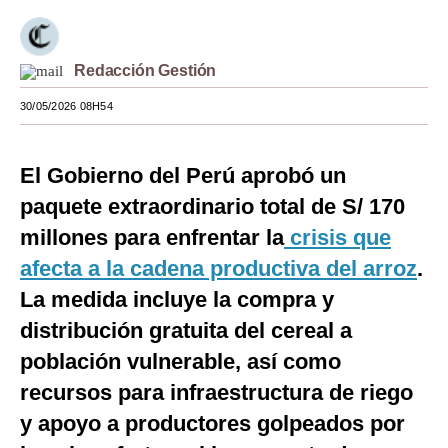
Moda
Estilos
Redacción Gestión
30/05/2026 08H54
Mundo
EEUU
El Gobierno del Perú aprobó un
México
paquete extraordinario total de S/ 170
España
millones para enfrentar la
crisis que
afecta a la cadena productiva del arroz
.
Internacional
La medida incluye la compra y
Tecnología
distribución gratuita del cereal a
Club del Suscriptor
población vulnerable, así como
recursos para infraestructura de riego
Mix
y apoyo a productores golpeados por
G de Gestión