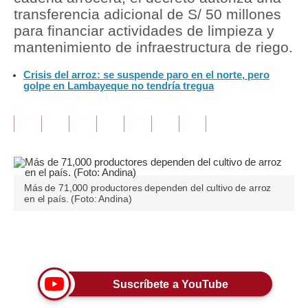
transferencia adicional de S/ 50 millones
Tu Dinero
para financiar actividades de limpieza y
mantenimiento de infraestructura de riego.
Finanzas Personales
Crisis del arroz: se suspende paro en el norte, pero
Inmobiliarias
golpe en Lambayeque no tendría tregua
Plus G
Opinión
Editorial
Más de 71,000 productores dependen del cultivo de arroz
Pregunta de hoy
en el país. (Foto: Andina)
Blogs
Únete a nuestro canal
Tendencias
Lujo
Suscríbete a YouTube
Viajes