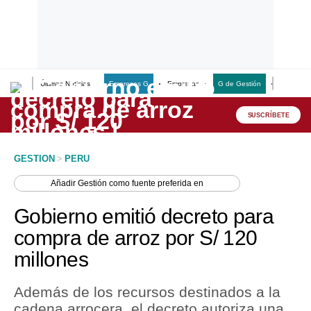
Últimas Noticias
Empresas G
Empresas
G de Gestión
Finanzas
Lo último
Peru Quiosco
SUSCRÍBETE
Portada
GESTION
>
PERU
Empresas
Añadir
Gestión
como fuente preferida en
Management & Empleo
Gobierno emitió decreto para
Economía
compra de arroz por S/ 120
millones
Mercados
Perú
Además de los recursos destinados a la
cadena arrocera, el decreto autoriza una
Política