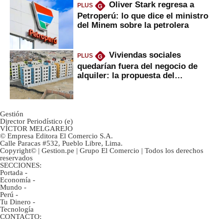
Oliver Stark regresa a
PLUS
G
Petroperú: lo que dice el ministro
del Minem sobre la petrolera
Viviendas sociales
PLUS
G
quedarían fuera del negocio de
alquiler: la propuesta del
gobierno
Gestión
Director Periodístico (e)
VÍCTOR MELGAREJO
© Empresa Editora El Comercio S.A.
Calle Paracas #532, Pueblo Libre, Lima.
Copyright© | Gestion.pe | Grupo El Comercio | Todos los derechos
reservados
SECCIONES:
Portada
-
Economía
-
Mundo
-
Perú
-
Tu Dinero
-
Tecnología
CONTACTO: