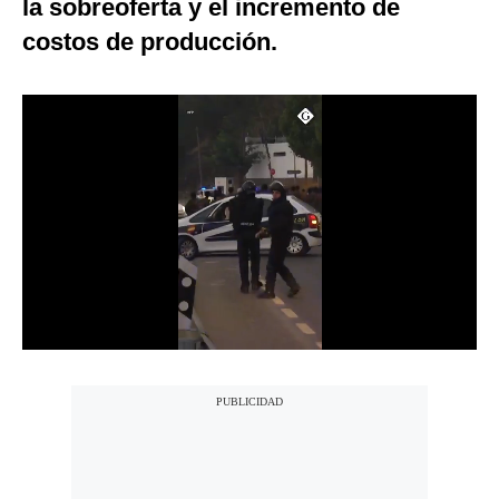
la sobreoferta y el incremento de
Notas Contratadas
costos de producción.
Podcast
Gestión TV
Videos
Fotogalerías
gestion.pe
¿quiénes
Somos?
Términos
Y
Condiciones
Política
De
Privacidad