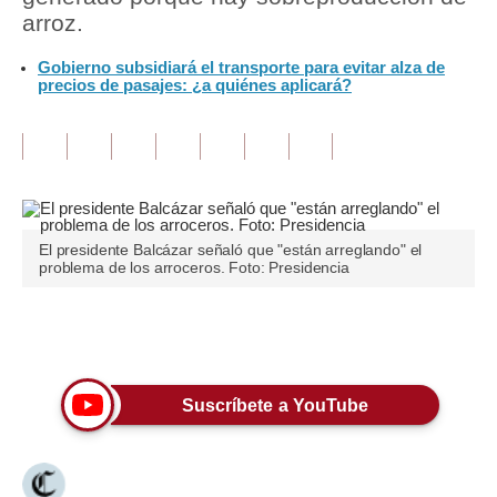
arroz.
Tu Dinero
Gobierno subsidiará el transporte para evitar alza de
precios de pasajes: ¿a quiénes aplicará?
Finanzas Personales
Inmobiliarias
Plus G
Opinión
El presidente Balcázar señaló que "están arreglando" el
Editorial
problema de los arroceros. Foto: Presidencia
Pregunta de hoy
Únete a nuestro canal
Blogs
Tendencias
Suscríbete a YouTube
Lujo
Viajes