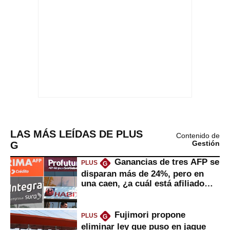
LAS MÁS LEÍDAS DE PLUS
Contenido de
G
Gestión
Ganancias de tres AFP se
PLUS
G
disparan más de 24%, pero en
una caen, ¿a cuál está afiliado
usted?
Fujimori propone
PLUS
G
eliminar ley que puso en jaque