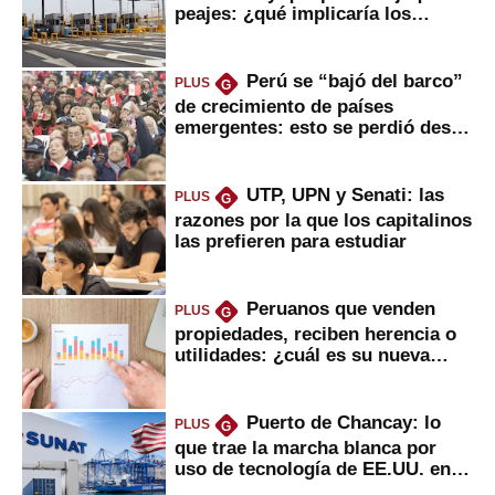
peajes: ¿qué implicaría los
usuarios?
Perú se “bajó del barco”
PLUS
G
de crecimiento de países
emergentes: esto se perdió desde
2022
UTP, UPN y Senati: las
PLUS
G
razones por la que los capitalinos
las prefieren para estudiar
Peruanos que venden
PLUS
G
propiedades, reciben herencia o
utilidades: ¿cuál es su nueva
inversión clave?
Puerto de Chancay: lo
PLUS
G
que trae la marcha blanca por
uso de tecnología de EE.UU. en
mercancías