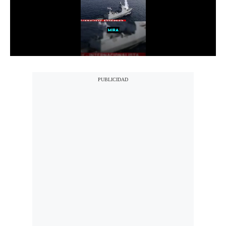
Notas Contratadas
Podcast
Gestión TV
Videos
Fotogalerías
gestion.pe
¿quiénes
Somos?
Términos
Y
Condiciones
Política
De
Privacidad