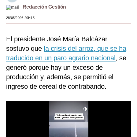
Redacción Gestión
Moda
28/05/2026 20H15
Estilos
Mundo
El presidente José María Balcázar
EEUU
sostuvo que
la crisis del arroz, que se ha
traducido en un paro agrario nacional
, se
México
generó porque hay un exceso de
España
producción y, además, se permitió el
Internacional
ingreso de cereal de contrabando.
Tecnología
Club del Suscriptor
Mix
G de Gestión