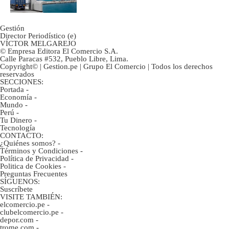
Gestión
Director Periodístico (e)
VÍCTOR MELGAREJO
© Empresa Editora El Comercio S.A.
Calle Paracas #532, Pueblo Libre, Lima.
Copyright© | Gestion.pe | Grupo El Comercio | Todos los derechos
reservados
SECCIONES:
Portada
-
Economía
-
Mundo
-
Perú
-
Tu Dinero
-
Tecnología
CONTACTO:
¿Quiénes somos?
-
Términos y Condiciones
-
Política de Privacidad
-
Politica de Cookies
-
Preguntas Frecuentes
SÍGUENOS:
Suscríbete
VISITE TAMBIÉN:
elcomercio.pe
-
clubelcomercio.pe
-
depor.com
-
trome.com
-