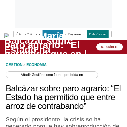
Últimas Noticias
Empresas G
Empresas
G de Gestión
Finanzas
Lo último
Peru Quiosco
SUSCRÍBETE
Portada
GESTION
>
ECONOMIA
Empresas
Añadir
Gestión
como fuente preferida en
Management & Empleo
Balcázar sobre paro agrario: “El
Economía
Estado ha permitido que entre
arroz de contrabando”
Mercados
Perú
Según el presidente, la crisis se ha
generado porque hay sobreproducción de
Política