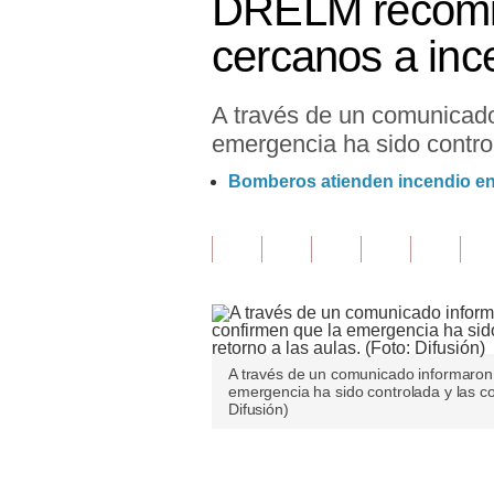
DRELM recomie
Finanzas Personales
cercanos a inc
Inmobiliarias
A través de un comunicado
Plus G
emergencia ha sido control
Opinión
Bomberos atienden incendio en
Editorial
Pregunta de hoy
Blogs
Tendencias
A través de un comunicado informaron 
Lujo
emergencia ha sido controlada y las co
Difusión)
Viajes
Moda
Únete a nuestro canal