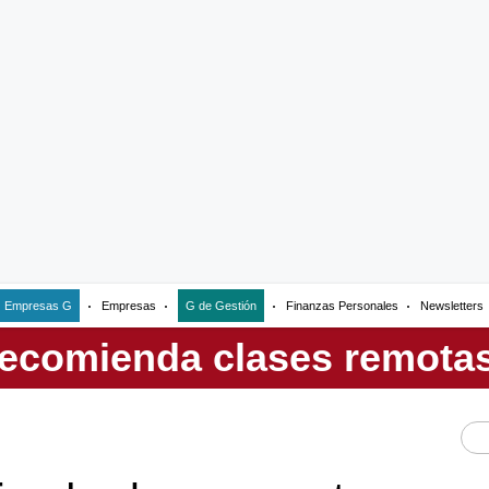
Empresas G
Empresas
G de Gestión
Finanzas Personales
Newsletters