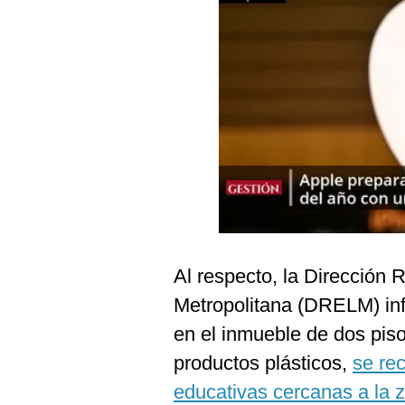
Podcast
Gestión TV
Videos
Fotogalerías
gestion.pe
¿quiénes
Somos?
Al respecto, la Dirección
Términos
Y
Metropolitana (DRELM) inf
Condiciones
en el inmueble de dos pis
Política
De
productos plásticos,
se re
Privacidad
educativas cercanas a la
Politica