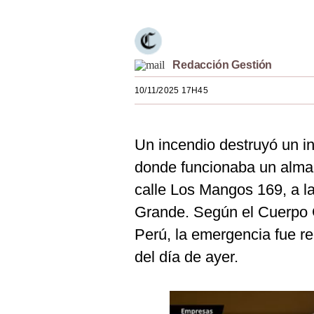
Estilos
Mundo
Redacción Gestión
EEUU
10/11/2025 17H45
México
España
Un incendio destruyó un 
Internacional
donde funcionaba un almac
Tecnología
calle Los Mangos 169, a la
Grande. Según el Cuerpo 
Club del Suscriptor
Perú, la emergencia fue re
Mix
del día de ayer.
G de Gestión
Notas Contratadas