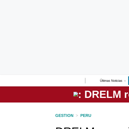
Lo último
Peru Quiosco
Portada
Empresas
Management & Empleo
Economía
Últimas Noticias
Mercados
Perú
Política
GESTION
>
PERU
Tu Dinero