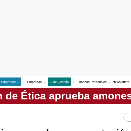
Empresas G
Empresas
G de Gestión
Finanzas Personales
Newsletters