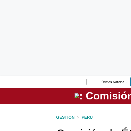
Lo último
Peru Quiosco
Portada
Empresas
Management & Empleo
Economía
Últimas Noticias
Mercados
Perú
Política
GESTION
>
PERU
Tu Dinero