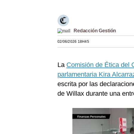
Estilos
Mundo
EEUU
Redacción Gestión
México
02/06/2026 18H45
España
La
Comisión de Ética del
Internacional
parlamentaria Kira Alcarra
Tecnología
escrita por las declaracio
Club del Suscriptor
de Willax durante una entr
Mix
G de Gestión
Notas Contratadas