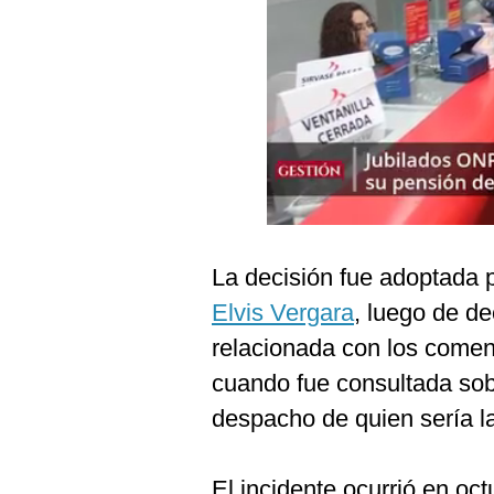
Podcast
Gestión TV
Videos
Fotogalerías
gestion.pe
La decisión fue adoptada p
¿quiénes
Somos?
Elvis Vergara
, luego de de
Términos
relacionada con los coment
Y
Condiciones
cuando fue consultada sob
Política
despacho de quien sería la
De
Privacidad
Politica
El incidente ocurrió en oc