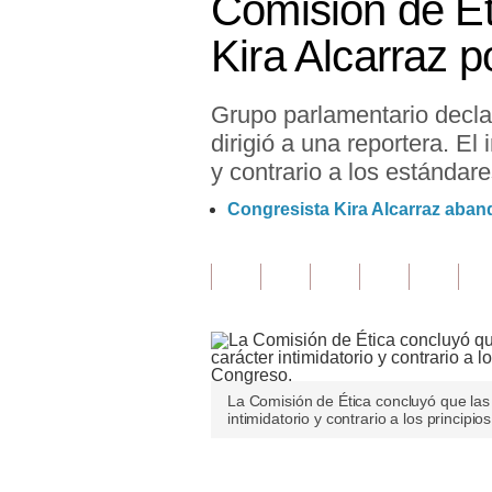
Comisión de Ét
Finanzas Personales
Kira Alcarraz 
Inmobiliarias
Grupo parlamentario declar
Plus G
dirigió a una reportera. El
Opinión
y contrario a los estándar
Editorial
Congresista Kira Alcarraz aban
Pregunta de hoy
Blogs
Tendencias
Lujo
La Comisión de Ética concluyó que las 
intimidatorio y contrario a los princip
Viajes
Moda
Únete a nuestro canal