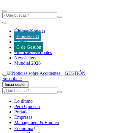
Últimas Noticias
Empresas G
Empresas
G de Gestión
Finanzas Personales
Newsletters
Mundial 2026
Suscríbete
Inicia sesión
Lo último
Peru Quiosco
Portada
Empresas
Management & Empleo
Economía