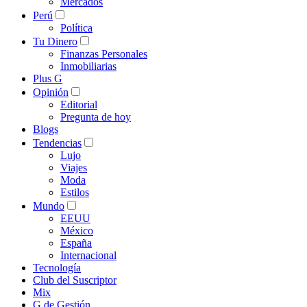
Mercados
Perú
Política
Tu Dinero
Finanzas Personales
Inmobiliarias
Plus G
Opinión
Editorial
Pregunta de hoy
Blogs
Tendencias
Lujo
Viajes
Moda
Estilos
Mundo
EEUU
México
España
Internacional
Tecnología
Club del Suscriptor
Mix
G de Gestión