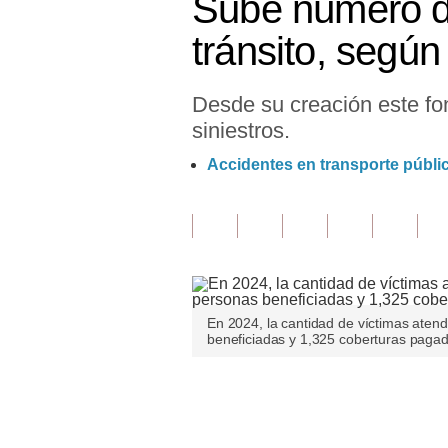
Sube número de
Finanzas Personales
tránsito, segú
Inmobiliarias
Desde su creación este fo
Plus G
siniestros.
Opinión
Accidentes en transporte públic
Editorial
Pregunta de hoy
Blogs
Tendencias
En 2024, la cantidad de víctimas aten
beneficiadas y 1,325 coberturas paga
Lujo
Viajes
Únete a nuestro canal
Moda