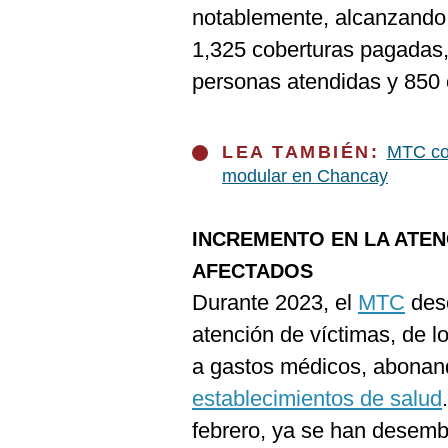
De
notablemente, alcanzando 
Cookies
1,325 coberturas pagadas
Preguntas
Frecuentes
personas atendidas y 850
LEA TAMBIÉN:
MTC co
modular en Chancay
INCREMENTO EN LA ATEN
AFECTADOS
Durante 2023, el
MTC
dese
atención de víctimas, de l
a gastos médicos, abonand
establecimientos de salud
febrero, ya se han desemb