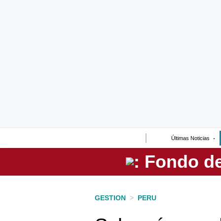
Lo último
Peru Quiosco
Portada
Empresas
Management & Empleo
Economía
Últimas Noticias
Mercados
Perú
Política
GESTION
>
PERU
Tu Dinero