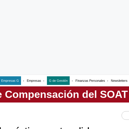
Empresas G
Empresas
G de Gestión
Finanzas Personales
Newsletters