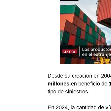
Podcast
Gestión TV
Videos
Fotogalerías
gestion.pe
¿quiénes
Somos?
Desde su creación en 200
Términos
Y
millones
en beneficio de
Condiciones
tipo de siniestros.
Política
De
Privacidad
En 2024, la cantidad de ví
Politica