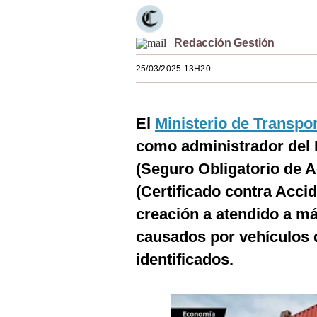
Estilos
Mundo
Redacción Gestión
25/03/2025 13H20
EEUU
México
El
Ministerio de Transp
España
como administrador del
Internacional
(Seguro Obligatorio de A
Tecnología
(Certificado contra Acci
creación a atendido a má
Club del Suscriptor
causados por vehículos q
Mix
identificados.
G de Gestión
Notas Contratadas