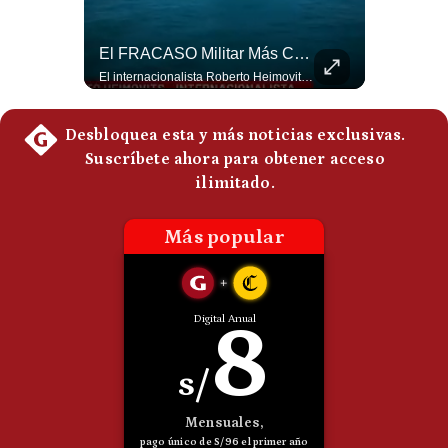
Politica
De
¿Por Qué Irán Ya NO Le Teme A Donald Trump? | #radar24
El FRACASO Militar Más Caro De Medio Oriente | #radar24
Cookies
Según el entrevistado, las repetidas amenazas de Donald Trump y sus posteriores retrocesos habrían reducido su credibilidad ante Irán. Los nuevos sectores radicales iraníes interpretarían esta conducta como una señal de debilidad y considerarían que resistir durante meses frente a Estados Unidos ya representa una victoria. #DonaldTrump #Irán #EstadosUnidos #Geopolitica #NoticiasInternacionales #Shorts #MedioOriente 👉 Suscríbete y activa la campana para no perderte nuestro análisis diario. 🌎 Síguenos en nuestras redes sociales: 📌 Web oficial: https://gestion.pe/mundo/ 📌 LinkedIn: http://bit.ly/3HYIET0 📌 X (Twitter): http://bit.ly/4noZtX9 📌 TikTok: http://bit.ly/4evB6TO
El internacionalista Roberto Heimovits señaló que Arabia Saudita posee armamento avanzado comprado por decenas de miles de millones de dólares. Sin embargo, recuerda que combatió durante siete años contra los hutíes sin conseguir derrotarlos, pese a la enorme diferencia de poder militar. #ArabiaSaudita #Hutíes #RobertoHeimovits #Geopolítica #Guerra #NoticiasInternacionales #Shorts 👉 Suscríbete y activa la campana para no perderte nuestro análisis diario. 🌎 Síguenos en nuestras redes sociales: 📌 Web oficial: https://gestion.pe/mundo/ 📌 LinkedIn: http://bit.ly/3HYIET0 📌 X (Twitter): http://bit.ly/4noZtX9 📌 TikTok: http://bit.ly/4evB6TO
Preguntas
Frecuentes