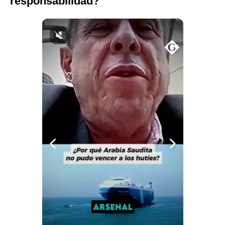
responsabilidad?
Notas Contratadas
Podcast
Gestión TV
Videos
Fotogalerías
gestion.pe
¿quiénes
Somos?
Términos
Y
Condiciones
Política
De
Privacidad