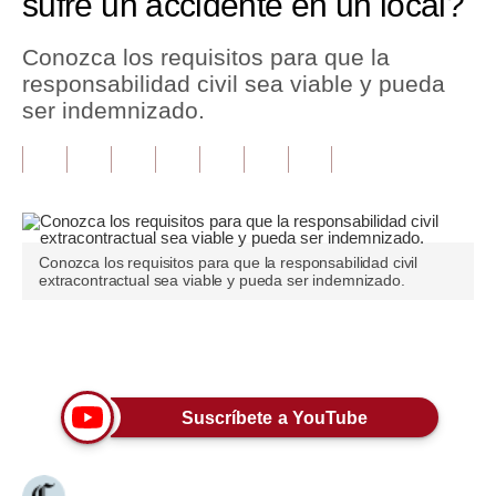
sufre un accidente en un local?
Tu Dinero
Conozca los requisitos para que la
responsabilidad civil sea viable y pueda
Finanzas Personales
ser indemnizado.
Inmobiliarias
Plus G
Opinión
Conozca los requisitos para que la responsabilidad civil
Editorial
extracontractual sea viable y pueda ser indemnizado.
Pregunta de hoy
Únete a nuestro canal
Blogs
Tendencias
Suscríbete a YouTube
Lujo
Viajes