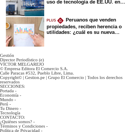
uso de tecnología de EE.UU. en
mercancías
Peruanos que venden
PLUS
G
propiedades, reciben herencia o
utilidades: ¿cuál es su nueva
inversión clave?
Gestión
Director Periodístico (e)
VÍCTOR MELGAREJO
© Empresa Editora El Comercio S.A.
Calle Paracas #532, Pueblo Libre, Lima.
Copyright© | Gestion.pe | Grupo El Comercio | Todos los derechos
reservados
SECCIONES:
Portada
-
Economía
-
Mundo
-
Perú
-
Tu Dinero
-
Tecnología
CONTACTO:
¿Quiénes somos?
-
Términos y Condiciones
-
Política de Privacidad
-