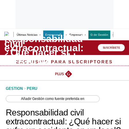
Últimas Noticias
Empresas G
Empresas
G de Gestión
Finanzas
Lo último
Peru Quiosco
SUSCRÍBETE
Portada
EXCLUSIVO PARA SUSCRIPTORES
Empresas
PLUS
G
Management & Empleo
GESTION
>
PERU
Economía
Añadir
Gestión
como fuente preferida en
Mercados
Responsabilidad civil
Perú
extracontractual: ¿Qué hacer si
Política