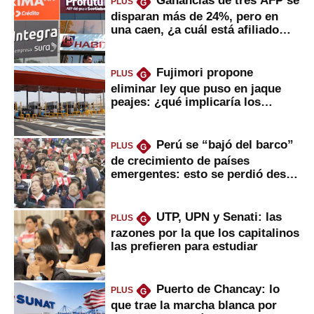
Ganancias de tres AFP se
PLUS
G
disparan más de 24%, pero en
una caen, ¿a cuál está afiliado
usted?
Fujimori propone
PLUS
G
eliminar ley que puso en jaque
peajes: ¿qué implicaría los
usuarios?
Perú se “bajó del barco”
PLUS
G
de crecimiento de países
emergentes: esto se perdió desde
2022
UTP, UPN y Senati: las
PLUS
G
razones por la que los capitalinos
las prefieren para estudiar
Puerto de Chancay: lo
PLUS
G
que trae la marcha blanca por