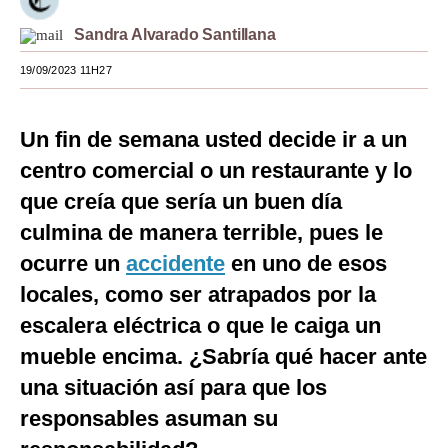
Moda
Sandra Alvarado Santillana
Estilos
19/09/2023 11H27
Mundo
Un fin de semana usted decide ir a un
EEUU
centro comercial o un restaurante y lo
México
que creía que sería un buen día
culmina de manera terrible, pues le
España
ocurre un
accidente
en uno de esos
Internacional
locales, como ser atrapados por la
Tecnología
escalera eléctrica o que le caiga un
Club del Suscriptor
mueble encima. ¿Sabría qué hacer ante
una situación así para que los
Mix
responsables asuman su
G de Gestión