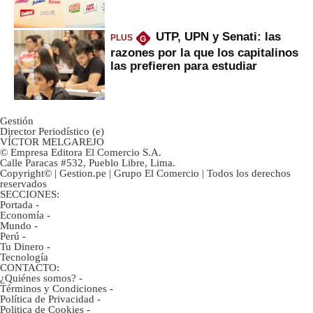
UTP, UPN y Senati: las
PLUS
G
razones por la que los capitalinos
las prefieren para estudiar
Gestión
Director Periodístico (e)
VÍCTOR MELGAREJO
© Empresa Editora El Comercio S.A.
Calle Paracas #532, Pueblo Libre, Lima.
Copyright© | Gestion.pe | Grupo El Comercio | Todos los derechos
reservados
SECCIONES:
Portada
-
Economía
-
Mundo
-
Perú
-
Tu Dinero
-
Tecnología
CONTACTO:
¿Quiénes somos?
-
Términos y Condiciones
-
Política de Privacidad
-
Politica de Cookies
-