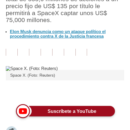
precio fijo de US$ 135 por título le
Tu Dinero
permitirá a SpaceX captar unos US$
75,000 millones.
Finanzas Personales
Elon Musk denuncia como un ataque político el
Inmobiliarias
procedimiento contra X de la Justicia francesa
Plus G
Opinión
Editorial
Space X. (Foto: Reuters)
Pregunta de hoy
Blogs
Únete a nuestro canal
Tendencias
Suscríbete a YouTube
Lujo
Viajes