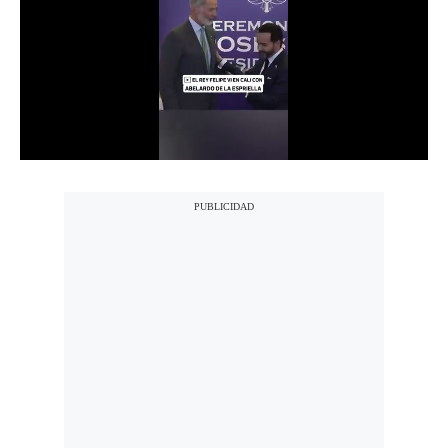
Notas Contratadas
Podcast
Gestión TV
Videos
Fotogalerías
gestion.pe
¿quiénes
Somos?
Términos
Y
Condiciones
Política
De
Privacidad