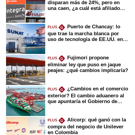
disparan más de 24%, pero en
una caen, ¿a cuál está afiliado
usted?
Puerto de Chancay: lo
PLUS
G
que trae la marcha blanca por
uso de tecnología de EE.UU. en
mercancías
Fujimori propone
PLUS
G
eliminar ley que puso en jaque
peajes: ¿qué cambios implicaría?
¿Cambios en el comercio
PLUS
G
exterior? El cambio aduanero al
que apuntaría el Gobierno de
Fujimori
Alicorp: qué ganó con la
PLUS
G
compra del negocio de Unilever
en Colombia