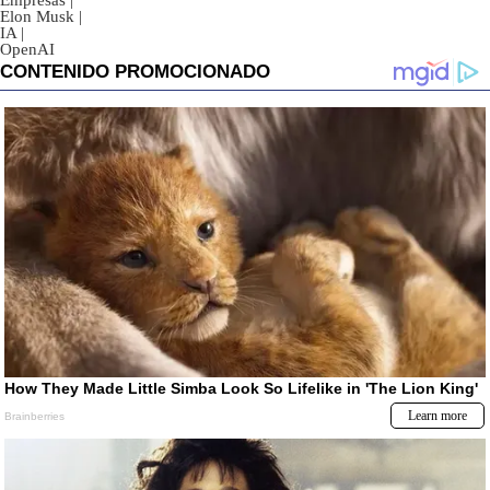
Empresas
|
Elon Musk
|
IA
|
OpenAI