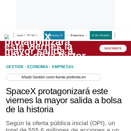
Últimas Noticias
Empresas G
Empresas
G de Gestión
Finanzas
Lo último
Peru Quiosco
SUSCRÍBETE
Portada
GESTION
>
ECONOMIA
>
EMPRESAS
Empresas
Añadir
Gestión
como fuente preferida en
Management & Empleo
SpaceX protagonizará este
Economía
viernes la mayor salida a bolsa
de la historia
Mercados
Perú
Según la oferta pública inicial (OPI), un
total de 555,6 millones de acciones a un
Política