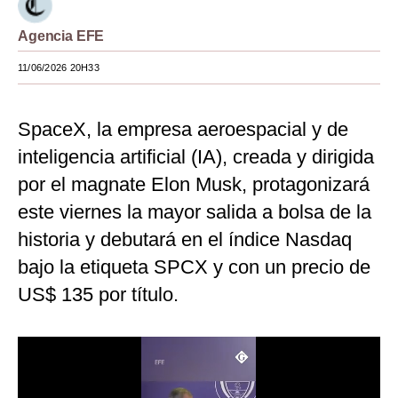
Moda
Agencia EFE
Estilos
11/06/2026 20H33
Mundo
SpaceX, la empresa aeroespacial y de
EEUU
inteligencia artificial (IA), creada y dirigida
México
por el magnate Elon Musk, protagonizará
España
este viernes la mayor salida a bolsa de la
historia y debutará en el índice Nasdaq
Internacional
bajo la etiqueta SPCX y con un precio de
Tecnología
US$ 135 por título.
Club del Suscriptor
Mix
G de Gestión