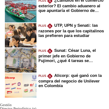
¿Cambios en el comercio
PLUS
G
exterior? El cambio aduanero al
que apuntaría el Gobierno de
Fujimori
UTP, UPN y Senati: las
PLUS
G
razones por la que los capitalinos
las prefieren para estudiar
Sunat: César Luna, el
PLUS
G
primer jefe en Gobierno de
Fujimori, ¿qué 4 tareas se
marcan urgentes?
Alicorp: qué ganó con la
PLUS
G
compra del negocio de Unilever
en Colombia
Gestión
Director Periodístico (e)