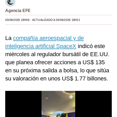
Moda
Agencia EFE
Estilos
03/06/2026 18H06
- ACTUALIZADO A 03/06/2026 18H21
Mundo
La
compañía aeroespacial y de
EEUU
inteligencia artificial SpaceX
indicó este
México
miércoles al regulador bursátil de EE.UU.
España
que planea ofrecer acciones a US$ 135
en su próxima salida a bolsa, lo que sitúa
Internacional
su valoración en unos US$ 1.77 billones.
Tecnología
Club del Suscriptor
Mix
G de Gestión