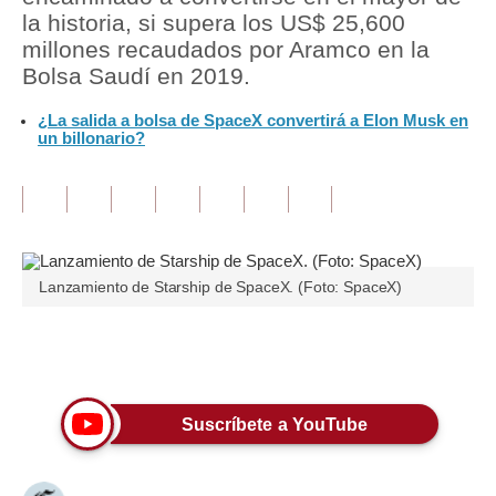
la historia, si supera los US$ 25,600
Tu Dinero
millones recaudados por Aramco en la
Bolsa Saudí en 2019.
Finanzas Personales
¿La salida a bolsa de SpaceX convertirá a Elon Musk en
Inmobiliarias
un billonario?
Plus G
Opinión
Editorial
Lanzamiento de Starship de SpaceX. (Foto: SpaceX)
Pregunta de hoy
Blogs
Únete a nuestro canal
Tendencias
Suscríbete a YouTube
Lujo
Viajes