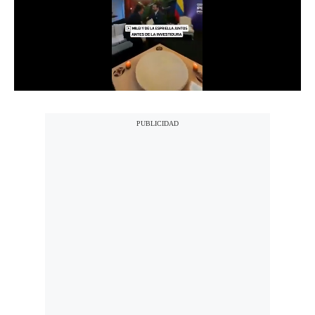
Notas Contratadas
Podcast
Gestión TV
Videos
Fotogalerías
gestion.pe
¿quiénes
Somos?
Términos
Y
Condiciones
Política
De
Privacidad