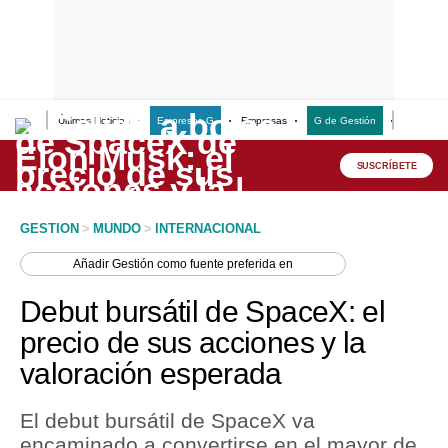
Últimas Noticias
Empresas G
Empresas
G de Gestión
Finanzas
Lo último
Peru Quiosco
SUSCRÍBETE
Portada
GESTION
>
MUNDO
>
INTERNACIONAL
Empresas
Añadir
Gestión
como fuente preferida en
Management & Empleo
Debut bursátil de SpaceX: el
Economía
precio de sus acciones y la
valoración esperada
Mercados
Perú
El debut bursátil de SpaceX va
encaminado a convertirse en el mayor de
Política