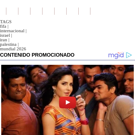
TAGS
fifa
|
internacional
|
israel
|
iran
|
palestina
|
mundial 2026