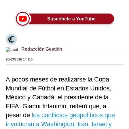
Únete a nuestro canal
Moda
Suscríbete a YouTube
Estilos
Mundo
EEUU
Redacción Gestión
México
20/03/2026 14H55
España
Internacional
A pocos meses de realizarse la Copa
Mundial de Fútbol en Estados Unidos,
Tecnología
México y Canadá, el presidente de la
Club del Suscriptor
FIFA, Gianni Infantino, reiteró que, a
Mix
pesar de
los conflictos geopolíticos que
involucran a Washington, Irán, Israel y
G de Gestión