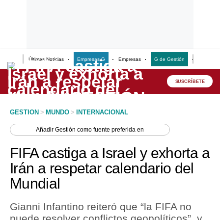
Últimas Noticias
Empresas G
Empresas
G de Gestión
Finanzas
Lo último
Peru Quiosco
SUSCRÍBETE
Portada
GESTION
>
MUNDO
>
INTERNACIONAL
Empresas
Añadir
Gestión
como fuente preferida en
Management & Empleo
FIFA castiga a Israel y exhorta a
Economía
Irán a respetar calendario del
Mundial
Mercados
Perú
Gianni Infantino reiteró que “la FIFA no
puede resolver conflictos geopolíticos”, y
Política