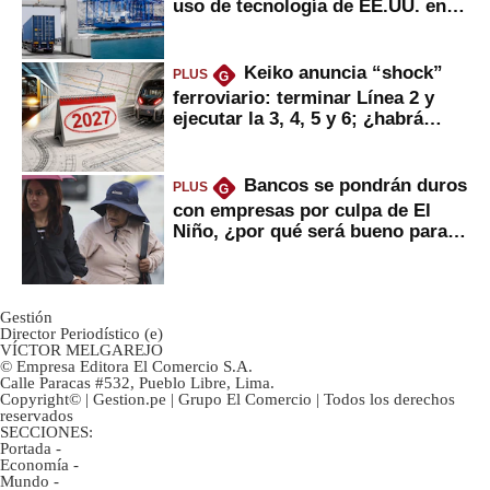
uso de tecnología de EE.UU. en
mercancías
Keiko anuncia “shock”
PLUS
G
ferroviario: terminar Línea 2 y
ejecutar la 3, 4, 5 y 6; ¿habrá
avances?
Bancos se pondrán duros
PLUS
G
con empresas por culpa de El
Niño, ¿por qué será bueno para
ahorristas?
Gestión
Director Periodístico (e)
VÍCTOR MELGAREJO
© Empresa Editora El Comercio S.A.
Calle Paracas #532, Pueblo Libre, Lima.
Copyright© | Gestion.pe | Grupo El Comercio | Todos los derechos
reservados
SECCIONES:
Portada
-
Economía
-
Mundo
-