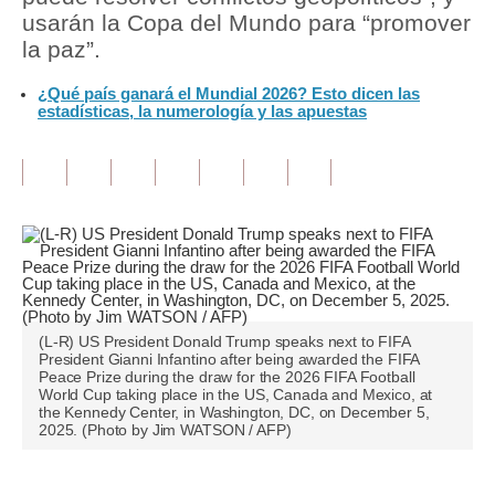
usarán la Copa del Mundo para “promover
Tu Dinero
la paz”.
Finanzas Personales
¿Qué país ganará el Mundial 2026? Esto dicen las
estadísticas, la numerología y las apuestas
Inmobiliarias
Plus G
Opinión
Editorial
Pregunta de hoy
(L-R) US President Donald Trump speaks next to FIFA
Blogs
President Gianni Infantino after being awarded the FIFA
Peace Prize during the draw for the 2026 FIFA Football
Tendencias
World Cup taking place in the US, Canada and Mexico, at
the Kennedy Center, in Washington, DC, on December 5,
2025. (Photo by Jim WATSON / AFP)
Lujo
Viajes