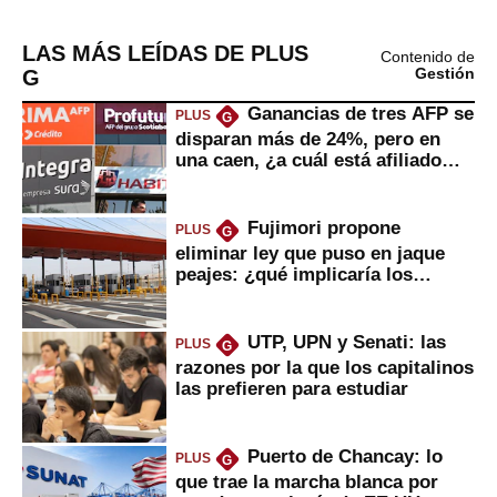
LAS MÁS LEÍDAS DE PLUS
Contenido de
G
Gestión
Ganancias de tres AFP se
PLUS
G
disparan más de 24%, pero en
una caen, ¿a cuál está afiliado
usted?
Fujimori propone
PLUS
G
eliminar ley que puso en jaque
peajes: ¿qué implicaría los
usuarios?
UTP, UPN y Senati: las
PLUS
G
razones por la que los capitalinos
las prefieren para estudiar
Puerto de Chancay: lo
PLUS
G
que trae la marcha blanca por