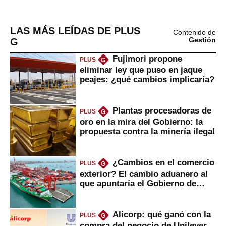
LAS MÁS LEÍDAS DE PLUS
Contenido de
G
Gestión
Fujimori propone
PLUS
G
eliminar ley que puso en jaque
peajes: ¿qué cambios implicaría?
Plantas procesadoras de
PLUS
G
oro en la mira del Gobierno: la
propuesta contra la minería ilegal
¿Cambios en el comercio
PLUS
G
exterior? El cambio aduanero al
que apuntaría el Gobierno de
Fujimori
Alicorp: qué ganó con la
PLUS
G
compra del negocio de Unilever