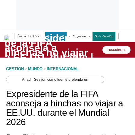
Últimas Noticias
Empresas G
Empresas
G de Gestión
Finanzas
Lo último
Peru Quiosco
SUSCRÍBETE
Portada
GESTION
>
MUNDO
>
INTERNACIONAL
Empresas
Añadir
Gestión
como fuente preferida en
Management & Empleo
Expresidente de la FIFA
Economía
aconseja a hinchas no viajar a
EE.UU. durante el Mundial
Mercados
2026
Perú
Política