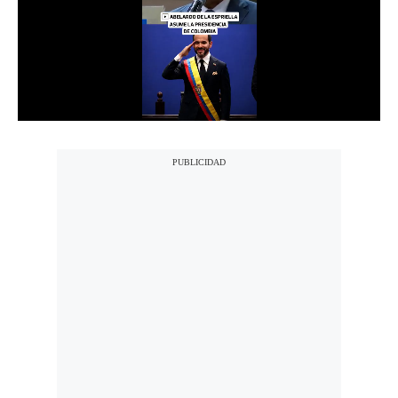
Notas Contratadas
Podcast
Gestión TV
Videos
Fotogalerías
gestion.pe
¿quiénes
Somos?
Términos
Y
Condiciones
Política
De
Privacidad