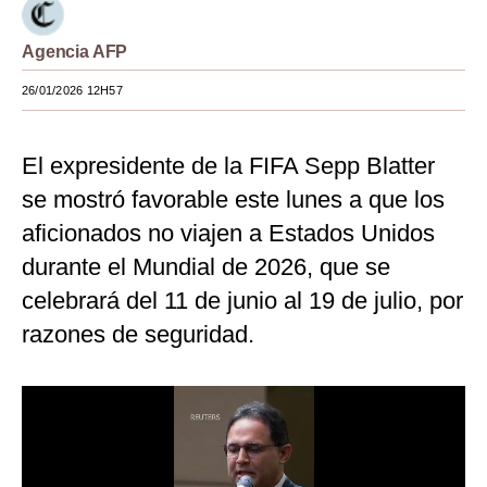
Moda
Agencia AFP
Estilos
26/01/2026 12H57
Mundo
El expresidente de la FIFA Sepp Blatter
EEUU
se mostró favorable este lunes a que los
México
aficionados no viajen a Estados Unidos
España
durante el Mundial de 2026, que se
Internacional
celebrará del 11 de junio al 19 de julio, por
razones de seguridad.
Tecnología
Club del Suscriptor
Mix
G de Gestión