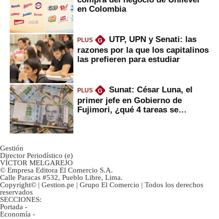
en Colombia
UTP, UPN y Senati: las
PLUS
G
razones por la que los capitalinos
las prefieren para estudiar
Sunat: César Luna, el
PLUS
G
primer jefe en Gobierno de
Fujimori, ¿qué 4 tareas se
marcan urgentes?
Gestión
Director Periodístico (e)
VÍCTOR MELGAREJO
© Empresa Editora El Comercio S.A.
Calle Paracas #532, Pueblo Libre, Lima.
Copyright© | Gestion.pe | Grupo El Comercio | Todos los derechos
reservados
SECCIONES:
Portada
-
Economía
-