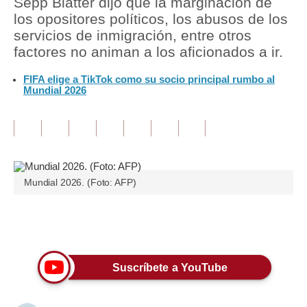
Sepp Blatter dijo que la marginación de
los opositores políticos, los abusos de los
Tu Dinero
servicios de inmigración, entre otros
factores no animan a los aficionados a ir.
Finanzas Personales
FIFA elige a TikTok como su socio principal rumbo al
Inmobiliarias
Mundial 2026
Plus G
Opinión
Editorial
Mundial 2026. (Foto: AFP)
Pregunta de hoy
Blogs
Únete a nuestro canal
Tendencias
Suscríbete a YouTube
Lujo
Viajes