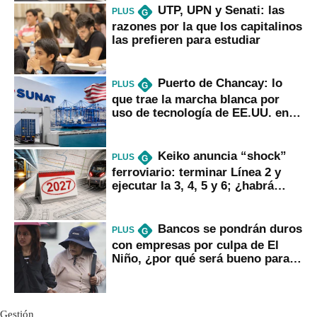
UTP, UPN y Senati: las
PLUS
G
razones por la que los capitalinos
las prefieren para estudiar
Puerto de Chancay: lo
PLUS
G
que trae la marcha blanca por
uso de tecnología de EE.UU. en
mercancías
Keiko anuncia “shock”
PLUS
G
ferroviario: terminar Línea 2 y
ejecutar la 3, 4, 5 y 6; ¿habrá
avances?
Bancos se pondrán duros
PLUS
G
con empresas por culpa de El
Niño, ¿por qué será bueno para
ahorristas?
Gestión