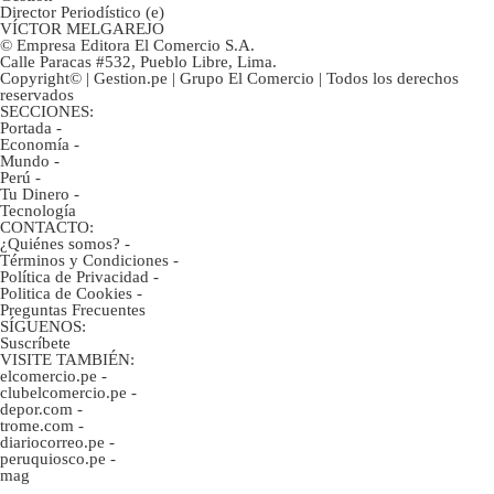
Director Periodístico (e)
VÍCTOR MELGAREJO
© Empresa Editora El Comercio S.A.
Calle Paracas #532, Pueblo Libre, Lima.
Copyright© | Gestion.pe | Grupo El Comercio | Todos los derechos
reservados
SECCIONES:
Portada
-
Economía
-
Mundo
-
Perú
-
Tu Dinero
-
Tecnología
CONTACTO:
¿Quiénes somos?
-
Términos y Condiciones
-
Política de Privacidad
-
Politica de Cookies
-
Preguntas Frecuentes
SÍGUENOS:
Suscríbete
VISITE TAMBIÉN:
elcomercio.pe
-
clubelcomercio.pe
-
depor.com
-
trome.com
-
diariocorreo.pe
-
peruquiosco.pe
-
mag