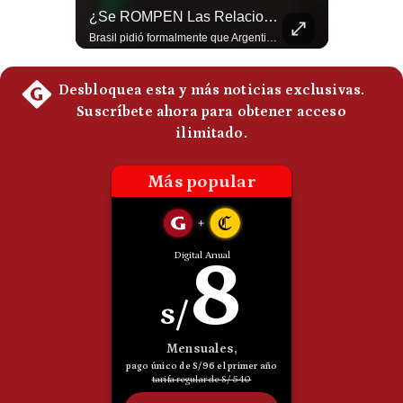
Aranceles De Trump Ponen Bajo Presión A Las Exportaciones Del Perú | #EnClaveEconómica
¿Se ROMPEN Las Relaciones Entre Brasil Y Argentina? | Gestión Mundo
Analizamos la decisión de Estados Unidos de imponer nuevos aranceles a Perú y otros 59 países por presuntos incumplimientos relacionados con el trabajo forzoso. Esta medida amenaza envíos peruanos valorados en más de US$ 5.300 millones, lo que representa casi la mitad de todo lo que el Perú exportó al mercado estadounidense el año pasado. #EconomiaPeru #ExportacionesPeru #DonaldTrump #Aranceles #ComercioExterior #ArancelesTrump #NoticiasPeru #EEUU 👉 Suscríbete y activa la campana para no perderte nuestro análisis diario. 🌎 Síguenos en nuestras redes sociales: 📌 Web oficial: https://gestion.pe/mundo/ 📌 LinkedIn: http://bit.ly/3HYIET0 📌 X (Twitter): http://bit.ly/4noZtX9 📌 TikTok: http://bit.ly/4evB6TO
Brasil pidió formalmente que Argentina retire a su embajador tras los cruces verbales entre Javier Milei y Lula da Silva. La crisis bilateral alcanza su punto más crítico en años. #PoliticaLatinoamericana #CrisisDiplomatica #MileiVsLula #BuenosAires #NoticiasDeHoy #Shorts 👉 Suscríbete y activa la campana para no perderte nuestro análisis diario. 🌎 Síguenos en nuestras redes sociales: 📌 Web oficial: https://gestion.pe/mundo/ 📌 LinkedIn: http://bit.ly/3HYIET0 📌 X (Twitter): http://bit.ly/4noZtX9 📌 TikTok: http://bit.ly/4evB6TO