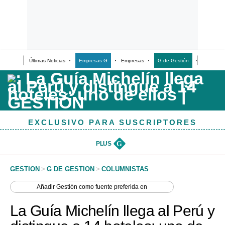
Últimas Noticias
Empresas G
Empresas
G de Gestión
Finanzas
Últimas Noticias
Casos de Estudio
Columnistas
EXCLUSIVO PARA SUSCRIPTORES
Infografías
Lifestyle
PLUS
G
Reportaje
GESTION
>
G DE GESTION
>
COLUMNISTAS
Añadir
Gestión
como fuente preferida en
La Guía Michelín llega al Perú y