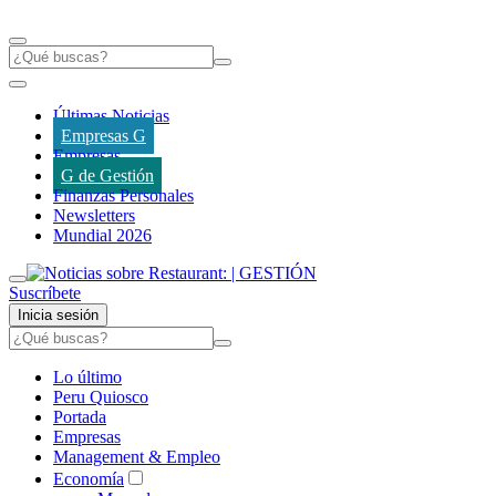
Últimas Noticias
Empresas G
Empresas
G de Gestión
Finanzas Personales
Newsletters
Mundial 2026
Suscríbete
Inicia sesión
Lo último
Peru Quiosco
Portada
Empresas
Management & Empleo
Economía