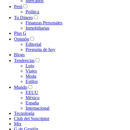
Mercados
Perú
Política
Tu Dinero
Finanzas Personales
Inmobiliarias
Plus G
Opinión
Editorial
Pregunta de hoy
Blogs
Tendencias
Lujo
Viajes
Moda
Estilos
Mundo
EEUU
México
España
Internacional
Tecnología
Club del Suscriptor
Mix
G de Gestión