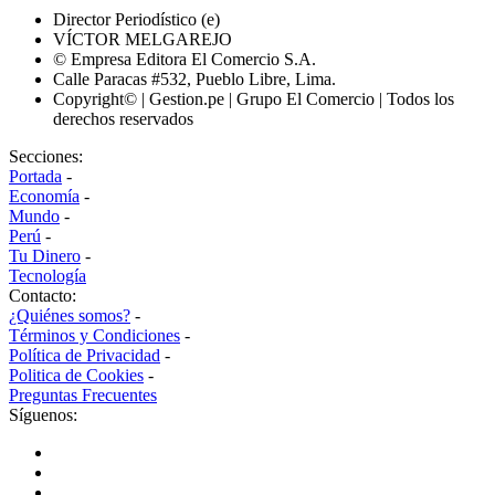
Director Periodístico (e)
VÍCTOR MELGAREJO
© Empresa Editora El Comercio S.A.
Calle Paracas #532, Pueblo Libre, Lima.
Copyright© | Gestion.pe | Grupo El Comercio | Todos los
derechos reservados
Secciones:
Portada
-
Economía
-
Mundo
-
Perú
-
Tu Dinero
-
Tecnología
Contacto:
¿Quiénes somos?
-
Términos y Condiciones
-
Política de Privacidad
-
Politica de Cookies
-
Preguntas Frecuentes
Síguenos: