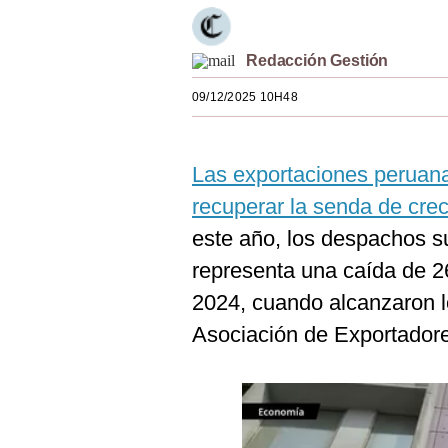
Estilos
Mundo
Redacción Gestión
09/12/2025 10H48
EEUU
México
Las exportaciones peruan
España
recuperar la senda de crec
Internacional
este año, los despachos s
Tecnología
representa una caída de 2
2024, cuando alcanzaron l
Club del Suscriptor
Asociación de Exportador
Mix
G de Gestión
Notas Contratadas