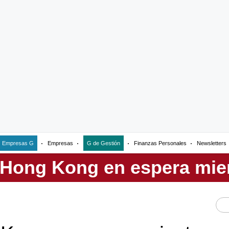
Empresas G
Empresas
G de Gestión
Finanzas Personales
Newsletters