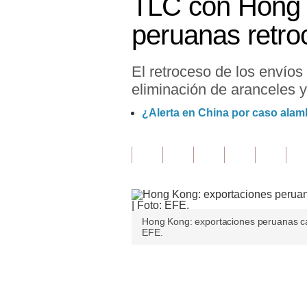
TLC con Hong 
Finanzas Personales
peruanas retr
Inmobiliarias
El retroceso de los envíos 
Plus G
eliminación de aranceles y
Opinión
¿Alerta en China por caso alam
Editorial
Pregunta de hoy
Blogs
Tendencias
Hong Kong: exportaciones peruanas cae
EFE.
Lujo
Viajes
Únete a nuestro canal
Moda