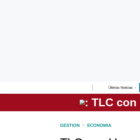
Lo último
Peru Quiosco
Portada
Empresas
Management & Empleo
Economía
Últimas Noticias
Mercados
Perú
Política
GESTION
>
ECONOMIA
Tu Dinero