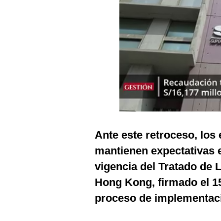
Podcast
Gestión TV
Videos
Fotogalerías
gestion.pe
¿quiénes
Ante este retroceso, los
Somos?
mantienen expectativas e
Términos
Y
vigencia del Tratado de 
Condiciones
Hong Kong, firmado el 1
Política
De
proceso de implementaci
Privacidad
Politica