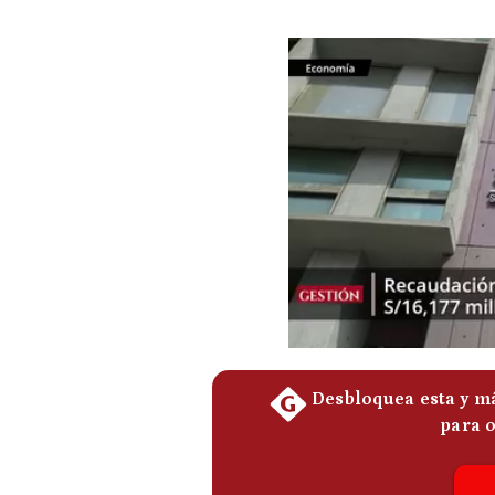
Podcast
Gestión TV
Videos
Fotogalerías
gestion.pe
¿quiénes
Somos?
Términos
Y
Condiciones
Política
De
Privacidad
Politica