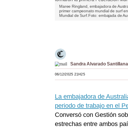
Estilos
Maree Ringland, embajadora de Austral
primer campeonato mundial de surf en
Mundial de Surf.Foto: embajada de Aus
Mundo
EEUU
Únete a nuestro canal
México
España
Internacional
Sandra Alvarado Santillana
Tecnología
06/12/2025 21H25
Club del Suscriptor
La embajadora de Australi
Mix
periodo de trabajo en el Pe
G de Gestión
Conversó con Gestión sob
Notas Contratadas
estrechas entre ambos país