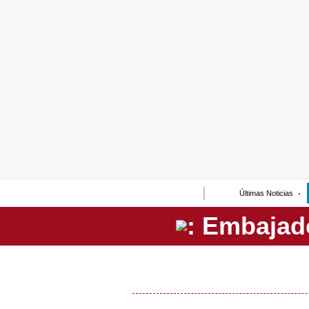
Lo último
Peru Quiosco
Portada
Empresas
Management & Empleo
Economía
Últimas Noticias
Mercados
Perú
Política
Tu Dinero