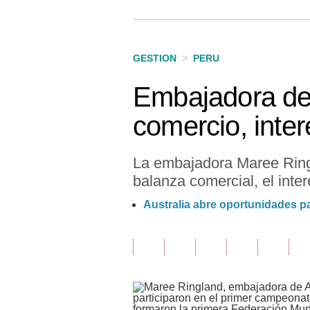
Finanzas Personales
Inmobiliarias
GESTION
>
PERU
Plus G
Embajadora de 
Opinión
comercio, inter
Editorial
Pregunta de hoy
La embajadora Maree Ringl
balanza comercial, el inte
Blogs
Australia abre oportunidades pa
Tendencias
Lujo
Viajes
Moda