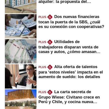
alquiler: la propuesta del
gobierno
Dos nuevas financieras
PLUS
G
tocan la puerta de la SBS, ¿cuál
es su conexión con cooperativas?
Utilidades de
PLUS
G
trabajadores disparan venta de
casas y autos, ¿cómo amasan
tanta liquidez?
Alta oferta de talentos
PLUS
G
para ‘estos niveles’ impacta en el
aumento de sueldo: los detalles
La carta secreta de
PLUS
G
Grupo Wiese: Civitano crece en
Perú y Chile, y cocina nueva
marca