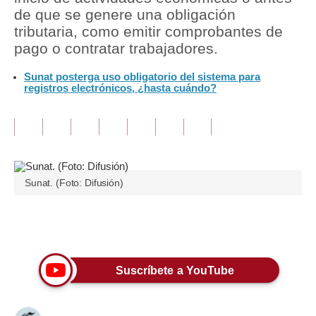
de que se genere una obligación
Tu Dinero
tributaria, como emitir comprobantes de
pago o contratar trabajadores.
Finanzas Personales
Sunat posterga uso obligatorio del sistema para
Inmobiliarias
registros electrónicos, ¿hasta cuándo?
Plus G
Opinión
Editorial
Sunat. (Foto: Difusión)
Pregunta de hoy
Blogs
Únete a nuestro canal
Tendencias
Suscríbete a YouTube
Lujo
Viajes