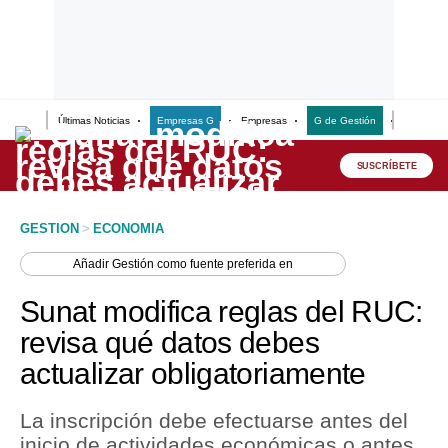
Últimas Noticias
Empresas G
Empresas
G de Gestión
Finanzas
Lo último
Peru Quiosco
SUSCRÍBETE
Portada
GESTION
>
ECONOMIA
Empresas
Añadir
Gestión
como fuente preferida en
Management & Empleo
Sunat modifica reglas del RUC:
Economía
revisa qué datos debes
actualizar obligatoriamente
Mercados
Perú
La inscripción debe efectuarse antes del
inicio de actividades económicas o antes
Política