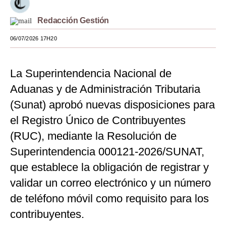
Moda
Redacción Gestión
Estilos
06/07/2026 17H20
Mundo
La Superintendencia Nacional de
EEUU
Aduanas y de Administración Tributaria
México
(Sunat) aprobó nuevas disposiciones para
España
el Registro Único de Contribuyentes
(RUC), mediante la Resolución de
Internacional
Superintendencia 000121-2026/SUNAT,
Tecnología
que establece la obligación de registrar y
Club del Suscriptor
validar un correo electrónico y un número
de teléfono móvil como requisito para los
Mix
contribuyentes.
G de Gestión