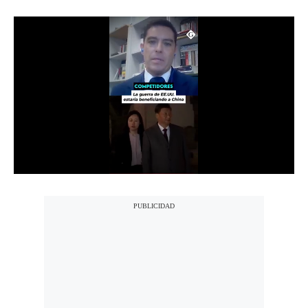
Notas Contratadas
Podcast
Gestión TV
Videos
Fotogalerías
gestion.pe
¿quiénes
Somos?
Términos
Y
Condiciones
Política
De
Privacidad