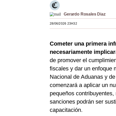
Estilos
Gerardo Rosales Diaz
Mundo
28/06/2026 23H32
EEUU
México
Cometer una primera infr
España
necesariamente implicará
Internacional
de promover el cumplimient
Tecnología
fiscales y dar un enfoque 
Nacional de Aduanas y de 
Club del Suscriptor
comenzará a aplicar un nu
Mix
pequeños contribuyentes, 
G de Gestión
sanciones podrán ser sust
Notas Contratadas
capacitación.