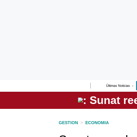
Lo último
Peru Quiosco
Portada
Empresas
Management & Empleo
Economía
Últimas Noticias
Mercados
Perú
Política
GESTION
>
ECONOMIA
Tu Dinero