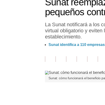
Sunat reemplaz
Finanzas Personales
pequeños cont
Inmobiliarias
La Sunat notificará a los 
Plus G
virtual obligatorio y evite
Opinión
establecimiento.
Editorial
Sunat identifica a 110 empresas
Pregunta de hoy
Blogs
Tendencias
Sunat: cómo funcionará el beneficio pa
Lujo
Viajes
Únete a nuestro canal
Moda