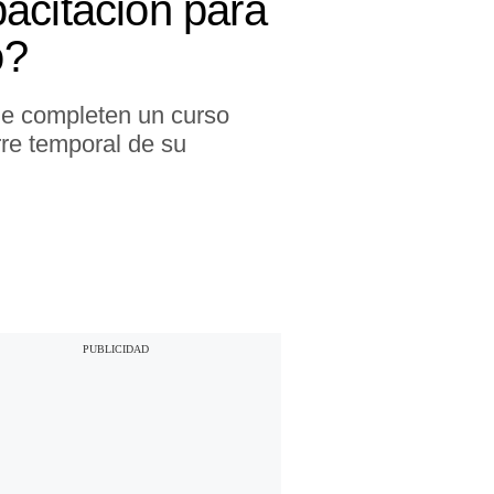
acitación para
o?
que completen un curso
erre temporal de su