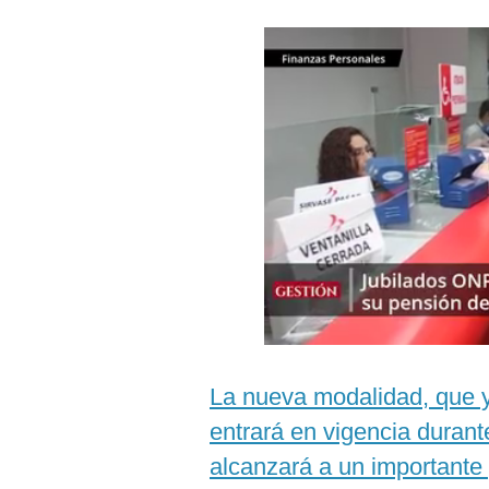
Podcast
Gestión TV
Videos
Fotogalerías
gestion.pe
¿quiénes
Somos?
Términos
Y
Condiciones
La nueva modalidad, que y
Política
De
entrará en vigencia durant
Privacidad
alcanzará a un importante
Politica