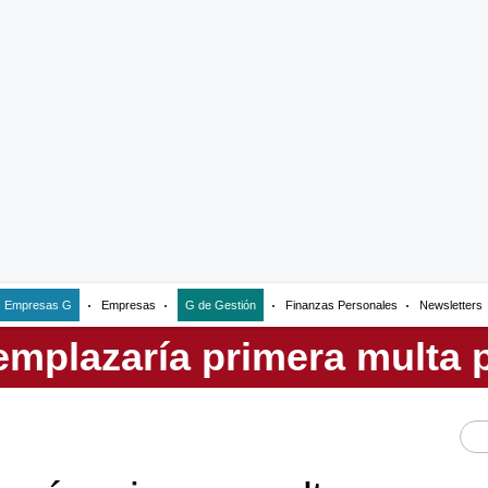
Empresas G
Empresas
G de Gestión
Finanzas Personales
Newsletters