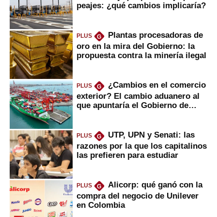
peajes: ¿qué cambios implicaría?
Plantas procesadoras de
PLUS
G
oro en la mira del Gobierno: la
propuesta contra la minería ilegal
¿Cambios en el comercio
PLUS
G
exterior? El cambio aduanero al
que apuntaría el Gobierno de
Fujimori
UTP, UPN y Senati: las
PLUS
G
razones por la que los capitalinos
las prefieren para estudiar
Alicorp: qué ganó con la
PLUS
G
compra del negocio de Unilever
en Colombia