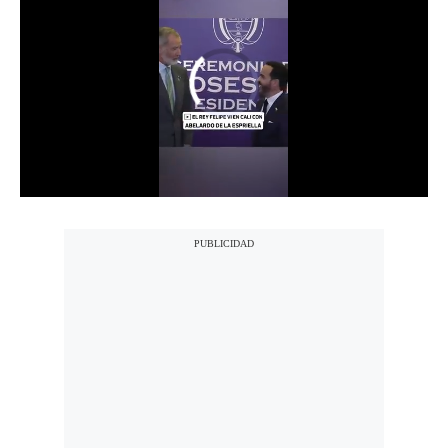
Notas Contratadas
Podcast
Gestión TV
Videos
Fotogalerías
gestion.pe
¿quiénes
Somos?
Términos
Y
Condiciones
Política
De
Privacidad