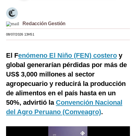
Moda
Estilos
Redacción Gestión
Mundo
08/07/2026 13H51
EEUU
El F
enómeno El Niño (FEN) costero
y
México
global generarían pérdidas por más de
España
US$ 3,000 millones al sector
Internacional
agropecuario y reducirá la producción
de alimentos en el país hasta en un
Tecnología
50%, advirtió la
Convención Nacional
Club del Suscriptor
del Agro Peruano (Conveagro)
.
Mix
G de Gestión