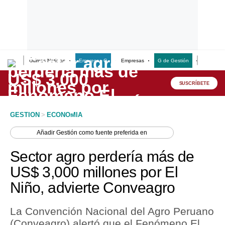
Últimas Noticias
Empresas G
Empresas
G de Gestión
Finanzas
Lo último
Peru Quiosco
SUSCRÍBETE
Portada
GESTION
>
ECONOMIA
Empresas
Añadir
Gestión
como fuente preferida en
Management & Empleo
Sector agro perdería más de
Economía
US$ 3,000 millones por El
Niño, advierte Conveagro
Mercados
Perú
La Convención Nacional del Agro Peruano
(Conveagro) alertó que el Fenómeno El
Política