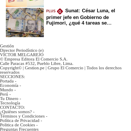
Sunat: César Luna, el
PLUS
G
primer jefe en Gobierno de
Fujimori, ¿qué 4 tareas se
marcan urgentes?
Gestión
Director Periodístico (e)
VÍCTOR MELGAREJO
© Empresa Editora El Comercio S.A.
Calle Paracas #532, Pueblo Libre, Lima.
Copyright© | Gestion.pe | Grupo El Comercio | Todos los derechos
reservados
SECCIONES:
Portada
-
Economía
-
Mundo
-
Perú
-
Tu Dinero
-
Tecnología
CONTACTO:
¿Quiénes somos?
-
Términos y Condiciones
-
Política de Privacidad
-
Politica de Cookies
-
Preguntas Frecuentes