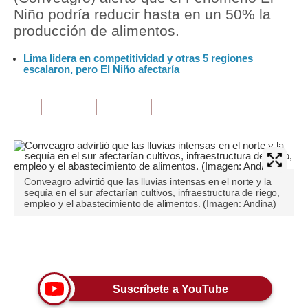
Niño podría reducir hasta en un 50% la
Tu Dinero
producción de alimentos.
Finanzas Personales
Lima lidera en competitividad y otras 5 regiones
escalaron, pero El Niño afectaría
Inmobiliarias
Plus G
Opinión
Editorial
Conveagro advirtió que las lluvias intensas en el norte y la
Pregunta de hoy
sequía en el sur afectarían cultivos, infraestructura de riego,
empleo y el abastecimiento de alimentos. (Imagen: Andina)
Blogs
Tendencias
Únete a nuestro canal
Lujo
Suscríbete a YouTube
Viajes