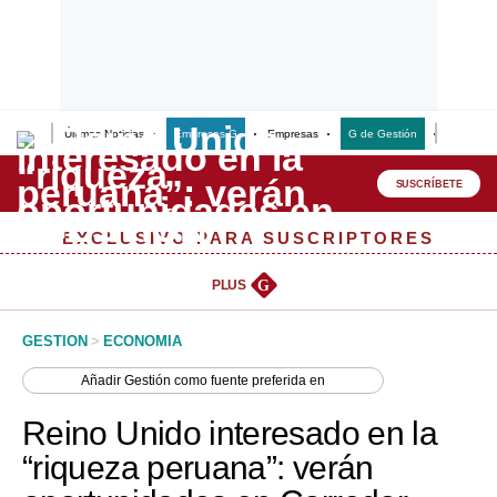
Últimas Noticias
Empresas G
Empresas
G de Gestión
Finanzas
Lo último
Peru Quiosco
SUSCRÍBETE
Portada
EXCLUSIVO PARA SUSCRIPTORES
Empresas
PLUS
G
Management & Empleo
GESTION
>
ECONOMIA
Economía
Añadir
Gestión
como fuente preferida en
Mercados
Reino Unido interesado en la
Perú
“riqueza peruana”: verán
Política