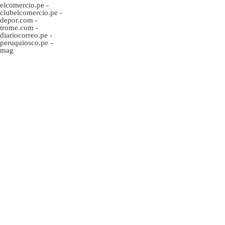
elcomercio.pe
-
clubelcomercio.pe
-
depor.com
-
trome.com
-
diariocorreo.pe
-
peruquiosco.pe
-
mag