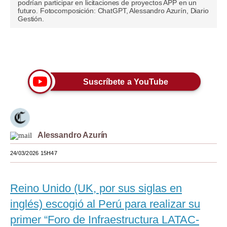
podrían participar en licitaciones de proyectos APP en un
futuro. Fotocomposición: ChatGPT, Alessandro Azurín, Diario
Moda
Gestión.
Estilos
Únete a nuestro canal
Mundo
EEUU
Suscríbete a YouTube
México
España
Alessandro Azurín
Internacional
24/03/2026 15H47
Tecnología
Club del Suscriptor
Reino Unido (UK, por sus siglas en
Mix
inglés) escogió al Perú para realizar su
primer “Foro de Infraestructura LATAC-
G de Gestión