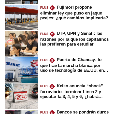
Fujimori propone
PLUS
G
eliminar ley que puso en jaque
peajes: ¿qué cambios implicaría?
UTP, UPN y Senati: las
PLUS
G
razones por la que los capitalinos
las prefieren para estudiar
Puerto de Chancay: lo
PLUS
G
que trae la marcha blanca por
uso de tecnología de EE.UU. en
mercancías
Keiko anuncia “shock”
PLUS
G
ferroviario: terminar Línea 2 y
ejecutar la 3, 4, 5 y 6; ¿habrá
avances?
Bancos se pondrán duros
PLUS
G