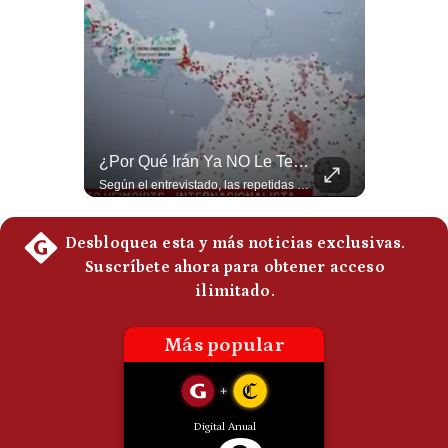
Politica
De
Cookies
Preguntas
Frecuentes
Aranceles De Trump Ponen Bajo Presión A Las Exportaciones Del Perú | #EnClaveEconómica
¿Por Qué Irán Ya NO Le Teme A Donald Trump? | #radar24
Analizamos la decisión de Estados Unidos de imponer nuevos aranceles a Perú y otros 59 países por presuntos incumplimientos relacionados con el trabajo forzoso. Esta medida amenaza envíos peruanos valorados en más de US$ 5.300 millones, lo que representa casi la mitad de todo lo que el Perú exportó al mercado estadounidense el año pasado. #EconomiaPeru #ExportacionesPeru #DonaldTrump #Aranceles #ComercioExterior #ArancelesTrump #NoticiasPeru #EEUU 👉 Suscríbete y activa la campana para no perderte nuestro análisis diario. 🌎 Síguenos en nuestras redes sociales: 📌 Web oficial: https://gestion.pe/mundo/ 📌 LinkedIn: http://bit.ly/3HYIET0 📌 X (Twitter): http://bit.ly/4noZtX9 📌 TikTok: http://bit.ly/4evB6TO
Según el entrevistado, las repetidas amenazas de Donald Trump y sus posteriores retrocesos habrían reducido su credibilidad ante Irán. Los nuevos sectores radicales iraníes interpretarían esta conducta como una señal de debilidad y considerarían que resistir durante meses frente a Estados Unidos ya representa una victoria. #DonaldTrump #Irán #EstadosUnidos #Geopolitica #NoticiasInternacionales #Shorts #MedioOriente 👉 Suscríbete y activa la campana para no perderte nuestro análisis diario. 🌎 Síguenos en nuestras redes sociales: 📌 Web oficial: https://gestion.pe/mundo/ 📌 LinkedIn: http://bit.ly/3HYIET0 📌 X (Twitter): http://bit.ly/4noZtX9 📌 TikTok: http://bit.ly/4evB6TO