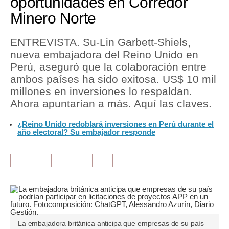
oportunidades en Corredor
Minero Norte
Tu Dinero
Finanzas Personales
ENTREVISTA. Su-Lin Garbett-Shiels,
nueva embajadora del Reino Unido en
Inmobiliarias
Perú, aseguró que la colaboración entre
ambos países ha sido exitosa. US$ 10 mil
Plus G
millones en inversiones lo respaldan.
Opinión
Ahora apuntarían a más. Aquí las claves.
Editorial
¿Reino Unido redoblará inversiones en Perú durante el
año electoral? Su embajador responde
Pregunta de hoy
Blogs
Tendencias
Lujo
La embajadora británica anticipa que empresas de su país
Viajes