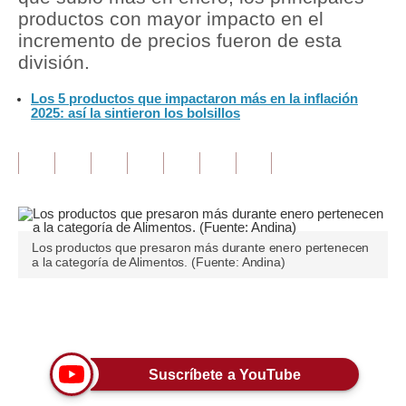
productos con mayor impacto en el
Tu Dinero
incremento de precios fueron de esta
división.
Finanzas Personales
Los 5 productos que impactaron más en la inflación
Inmobiliarias
2025: así la sintieron los bolsillos
Plus G
Opinión
Editorial
Los productos que presaron más durante enero pertenecen
Pregunta de hoy
a la categoría de Alimentos. (Fuente: Andina)
Blogs
Únete a nuestro canal
Tendencias
Lujo
Suscríbete a YouTube
Viajes