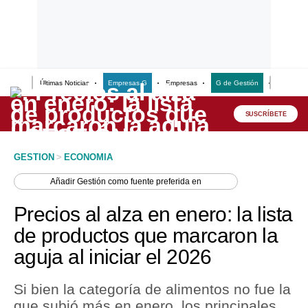
Últimas Noticias
Empresas G
Empresas
G de Gestión
Finanzas
Lo último
Peru Quiosco
SUSCRÍBETE
Portada
GESTION
>
ECONOMIA
Empresas
Añadir
Gestión
como fuente preferida en
Management & Empleo
Precios al alza en enero: la lista
Economía
de productos que marcaron la
aguja al iniciar el 2026
Mercados
Perú
Si bien la categoría de alimentos no fue la
que subió más en enero, los principales
Política