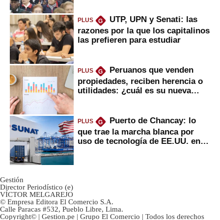
UTP, UPN y Senati: las
PLUS
G
razones por la que los capitalinos
las prefieren para estudiar
Peruanos que venden
PLUS
G
propiedades, reciben herencia o
utilidades: ¿cuál es su nueva
inversión clave?
Puerto de Chancay: lo
PLUS
G
que trae la marcha blanca por
uso de tecnología de EE.UU. en
mercancías
Gestión
Director Periodístico (e)
VÍCTOR MELGAREJO
© Empresa Editora El Comercio S.A.
Calle Paracas #532, Pueblo Libre, Lima.
Copyright© | Gestion.pe | Grupo El Comercio | Todos los derechos