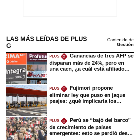
LAS MÁS LEÍDAS DE PLUS
Contenido de
G
Gestión
Ganancias de tres AFP se
PLUS
G
disparan más de 24%, pero en
una caen, ¿a cuál está afiliado
usted?
Fujimori propone
PLUS
G
eliminar ley que puso en jaque
peajes: ¿qué implicaría los
usuarios?
Perú se “bajó del barco”
PLUS
G
de crecimiento de países
emergentes: esto se perdió desde
2022