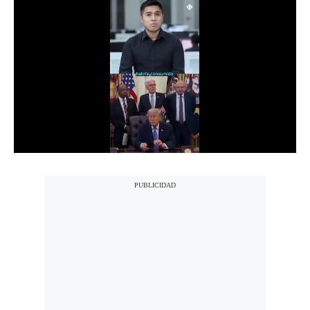
Notas Contratadas
Podcast
Gestión TV
Videos
Fotogalerías
gestion.pe
¿quiénes
Somos?
Términos
Y
Condiciones
Política
De
Privacidad