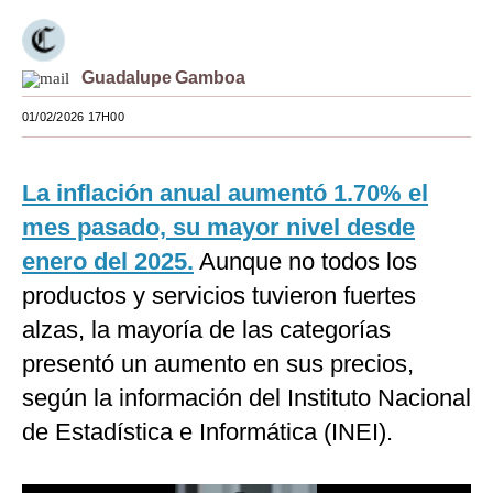
Moda
Estilos
Guadalupe Gamboa
01/02/2026 17H00
Mundo
EEUU
La inflación anual aumentó 1.70% el
México
mes pasado, su mayor nivel desde
España
enero del 2025.
Aunque no todos los
productos y servicios tuvieron fuertes
Internacional
alzas, la mayoría de las categorías
Tecnología
presentó un aumento en sus precios,
Club del Suscriptor
según la información del Instituto Nacional
de Estadística e Informática (INEI).
Mix
G de Gestión