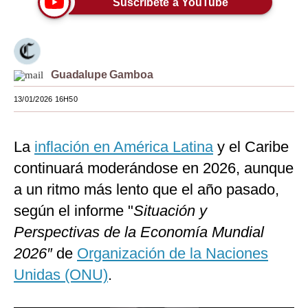
Suscríbete a YouTube
Moda
Estilos
Guadalupe Gamboa
Mundo
13/01/2026 16H50
EEUU
México
La
inflación en América Latina
y el Caribe
España
continuará moderándose en 2026, aunque
Internacional
a un ritmo más lento que el año pasado,
según el informe "
Situación y
Tecnología
Perspectivas de la Economía Mundial
Club del Suscriptor
2026″
de
Organización de la Naciones
Mix
Unidas (ONU)
.
G de Gestión