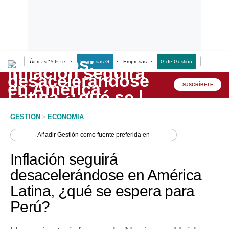
Últimas Noticias
Empresas G
Empresas
G de Gestión
Finanzas
Lo último
Peru Quiosco
SUSCRÍBETE
Portada
GESTION
>
ECONOMIA
Empresas
Añadir
Gestión
como fuente preferida en
Management & Empleo
Inflación seguirá
Economía
desacelerándose en América
Latina, ¿qué se espera para
Mercados
Perú?
Perú
Política