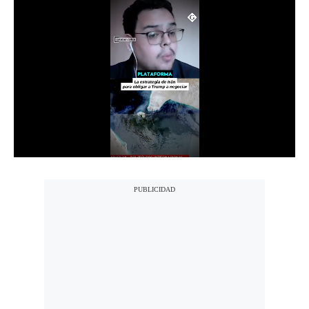
Notas Contratadas
Podcast
Gestión TV
Videos
Fotogalerías
gestion.pe
¿quiénes
Somos?
Términos
Y
Condiciones
Política
De
Privacidad