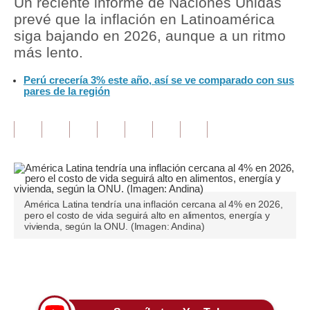
Un reciente informe de Naciones Unidas
prevé que la inflación en Latinoamérica
Tu Dinero
siga bajando en 2026, aunque a un ritmo
más lento.
Finanzas Personales
Perú crecería 3% este año, así se ve comparado con sus
Inmobiliarias
pares de la región
Plus G
Opinión
Editorial
Pregunta de hoy
América Latina tendría una inflación cercana al 4% en 2026,
pero el costo de vida seguirá alto en alimentos, energía y
Blogs
vivienda, según la ONU. (Imagen: Andina)
Tendencias
Únete a nuestro canal
Lujo
Viajes