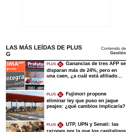
LAS MÁS LEÍDAS DE PLUS
Contenido de
G
Gestión
Ganancias de tres AFP se
PLUS
G
disparan más de 24%, pero en
una caen, ¿a cuál está afiliado
usted?
Fujimori propone
PLUS
G
eliminar ley que puso en jaque
peajes: ¿qué cambios implicaría?
UTP, UPN y Senati: las
PLUS
G
razones por la que los capitalinos