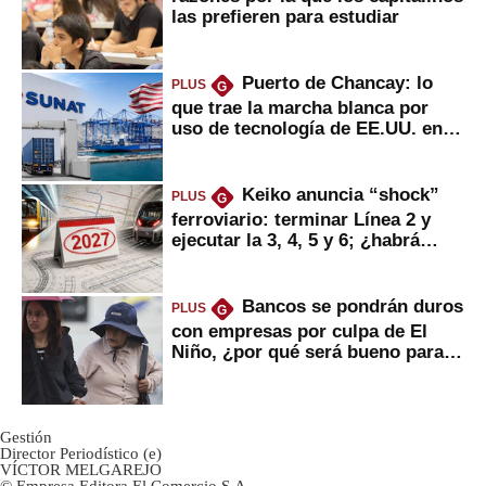
las prefieren para estudiar
Puerto de Chancay: lo
PLUS
G
que trae la marcha blanca por
uso de tecnología de EE.UU. en
mercancías
Keiko anuncia “shock”
PLUS
G
ferroviario: terminar Línea 2 y
ejecutar la 3, 4, 5 y 6; ¿habrá
avances?
Bancos se pondrán duros
PLUS
G
con empresas por culpa de El
Niño, ¿por qué será bueno para
ahorristas?
Gestión
Director Periodístico (e)
VÍCTOR MELGAREJO
© Empresa Editora El Comercio S.A.